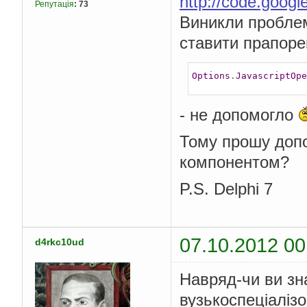
http://code.goog
Репутація
:
73
Виникли проблем
ставити прапор
Options
.
JavascriptOpe
- не допомогло
Тому прошу допо
компонентом?
P.S. Delphi 7
07.10.2012 00
d4rkc10ud
Навряд-чи ви зн
вузькоспеціаліз