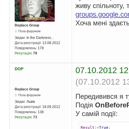
живу спільноту, 
groups.google.c
Хоча мені здаєт
Replace Group
Поза форумом
Звідки:
In the Darkness...
Дата реєстрації:
13.08.2012
Повідомлень:
178
Репутація
:
79
07.10.2012 12
DOP
(07.10.2012 1
Replace Group
Передивився я т
Поза форумом
Звідки:
Львів
Подія
OnBefore
Дата реєстрації:
18.09.2012
У самій події:
Повідомлень:
138
Репутація
:
73
Result
:=
True
;