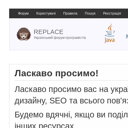
Форум
Користувачі
Правила
Пошук
Реєстрація
REPLACE
Український форум програмістів
Ласкаво просимо!
Ласкаво просимо вас на укр
дизайну, SEO та всього пов'я
Будемо вдячні, якщо ви поді
інших ресурсах.