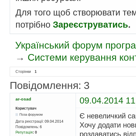
Для того щоб створювати те
потрібно
Зареєструватись
.
Український форум програ
→
Системи керування кон
Сторінки
1
Повідомлення: 3
09.04.2014 11
ar-osad
Користувач
Є невеличкий са
Поза форумом
Дата реєстрації:
09.04.2014
Хочу додати нови
Повідомлень:
6
роздаватись від
Репутація
:
0