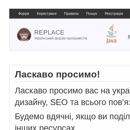
Форум
Користувачі
Правила
Пошук
Реєстрація
REPLACE
Український форум програмістів
Ласкаво просимо!
Ласкаво просимо вас на укр
дизайну, SEO та всього пов'я
Будемо вдячні, якщо ви поді
інших ресурсах.