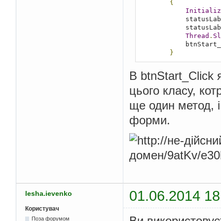
{
Initializ
            status
            status
Thread
.
Sl
            btnS
}
В btnStart_Clic
цього класу, ко
ще один метод, 
форми.
01.06.2014 18
lesha.ievenko
Користувач
Ви використовує
Поза форумом