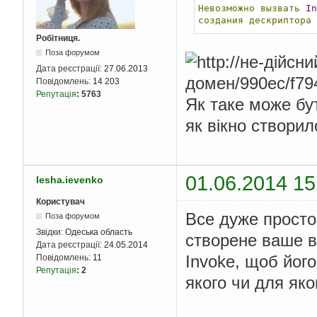
Невозможно
вызвать
In
создания
дескриптора
Робітниця.
Поза форумом
Дата реєстрації:
27.06.2013
Повідомлень:
14 203
Репутація
:
5763
Як таке може бу
як вікно створи
01.06.2014 15
lesha.ievenko
Користувач
Все дуже просто.
Поза форумом
Звідки:
Одеська область
створене ваше ві
Дата реєстрації:
24.05.2014
Invoke, щоб його
Повідомлень:
11
Репутація
:
2
якого чи для яко