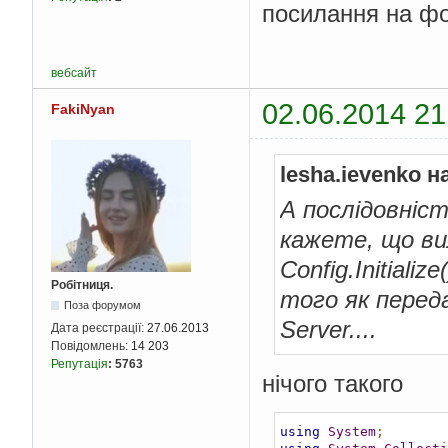
посилання на фор
вебсайт
02.06.2014 21
FakiNyan
lesha.ievenko н
А послідовніст
кажете, що ви
Config.Initial
Робітниця.
того як перед
Поза форумом
Server....
Дата реєстрації:
27.06.2013
Повідомлень:
14 203
Репутація
:
5763
нічого такого
using
System
;