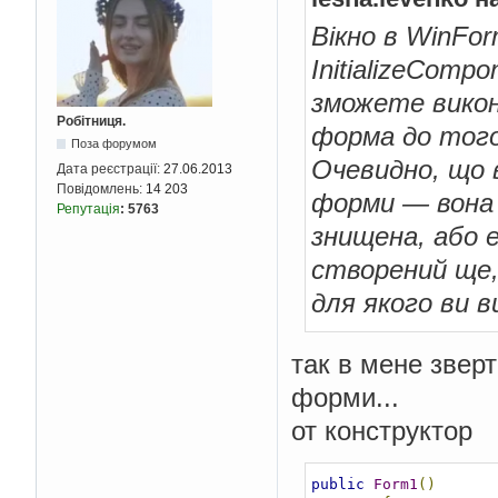
Вікно в WinFor
InitializeCompo
зможете викон
Робітниця.
форма до того
Поза форумом
Очевидно, що 
Дата реєстрації:
27.06.2013
Повідомлень:
14 203
форми — вона 
Репутація
:
5763
знищена, або 
створений ще, 
для якого ви в
так в мене зверт
форми...
от конструктор
public
Form1
()