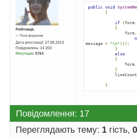
public
void
SystemMe
{
if
(
form
.
{
Робітниця.
                form
.
Поза форумом
n
Дата реєстрації:
27.06.2013
message 
+
"\n"
)));
Повідомлень:
14 203
}
Репутація
:
5763
else
{
                form
.
}
            lineCount
}
Повідомлення: 17
Переглядають тему:
1
гість,