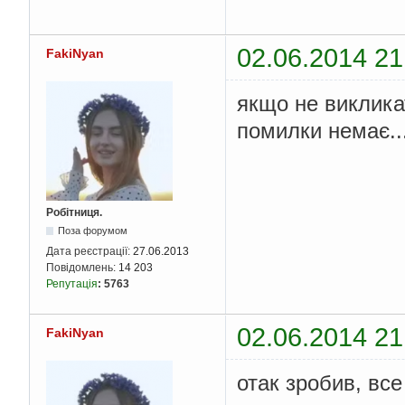
public
static
{
            _messag
02.06.2014 21
FakiNyan
}
public
static
якщо не викликат
{
            _messager
помилки немає..
}
public
static
{
return
 co
}
Робітниця.
Поза форумом
Дата реєстрації:
27.06.2013
}
Повідомлень:
14 203
}
Репутація
:
5763
02.06.2014 21
FakiNyan
отак зробив, вс