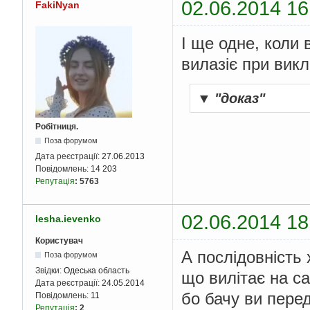
02.06.2014 16
FakiNyan
І ще одне, коли 
вилазіє при вик
▼
"доказ"
Робітниця.
Поза форумом
Дата реєстрації:
27.06.2013
Повідомлень:
14 203
Репутація
:
5763
02.06.2014 18
lesha.ievenko
Користувач
А послідовність 
Поза форумом
Звідки:
Одеська область
що вилітає на са
Дата реєстрації:
24.05.2014
бо бачу ви пере
Повідомлень:
11
Репутація
:
2