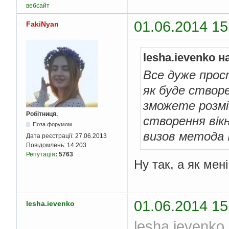
вебсайт
01.06.2014 15
FakiNyan
lesha.ievenko н
Все дуже прос
як буде створе
зможете розмі
Робітниця.
створення вікн
Поза форумом
визов метода I
Дата реєстрації:
27.06.2013
Повідомлень:
14 203
Репутація
:
5763
Ну так, а як мен
01.06.2014 15
lesha.ievenko
lesha.ievenko