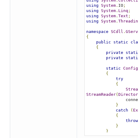
using
System
.
Collecti
using
System
.
IO
;
using
System
.
Linq
;
using
System
.
Text
;
using
System
.
Threadin
namespace
SCdll
.
GServ
{
public
static
cla
{
private
stati
private
stati
static
Config
{
try
{
Strea
StreamReader
(
Director
         
}
catch
(
Ex
{
throw
}
}