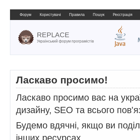
Форум
Користувачі
Правила
Пошук
Реєстрація
REPLACE
Український форум програмістів
Ласкаво просимо!
Ласкаво просимо вас на укр
дизайну, SEO та всього пов'я
Будемо вдячні, якщо ви поді
інших ресурсах.