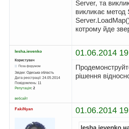
Server, та виклик
викликає метод S
Server.LoadMap(
котрому йде зве
01.06.2014 19
lesha.ievenko
Користувач
Продемонструйте
Поза форумом
Звідки:
Одеська область
рішення відносно
Дата реєстрації:
24.05.2014
Повідомлень:
11
Репутація
:
2
вебсайт
01.06.2014 19
FakiNyan
lesha.ievenko н