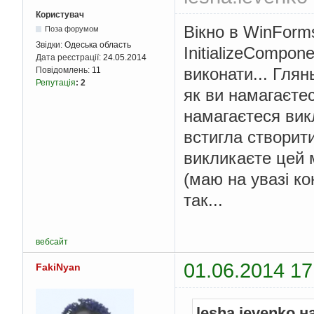
Користувач
Вікно в WinForms 
Поза форумом
Звідки:
Одеська область
InitializeCompon
Дата реєстрації:
24.05.2014
виконати... Гля
Повідомлень:
11
Репутація
:
2
як ви намагаєте
намагаєтеся вик
встигла створит
викликаєте цей 
(маю на увазі к
так...
вебсайт
01.06.2014 17
FakiNyan
lesha.ievenko н