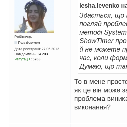
lesha.ievenko н
Здається, що 
погляд пробле
методі SystemM
Робітниця.
ShowTimer про
Поза форумом
й не можете п
Дата реєстрації:
27.06.2013
Повідомлень:
14 203
час, коли фор
Репутація
:
5763
Думаю, що так
То в мене прост
як це він може 
проблема виника
виконання?