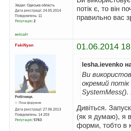
Звідки:
Одеська область
потік є, то він 
Дата реєстрації:
24.05.2014
правильно вас зр
Повідомлень:
11
Репутація
:
2
вебсайт
01.06.2014 18
FakiNyan
lesha.ievenko н
Ви використов
окремий потік
SystemMess(). 
Робітниця.
Поза форумом
Дивіться. Запуск
Дата реєстрації:
27.06.2013
Повідомлень:
14 203
(як я думаю), я 
Репутація
:
5763
форми, тобто в 