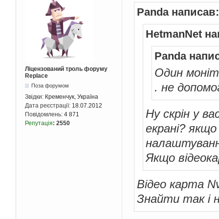
Panda написав:
HetmanNet на
Panda напис
Ліцензований троль форуму
Один моніт
Replace
. не допом
Поза форумом
Звідки:
Кременчук, Україна
Дата реєстрації:
18.07.2012
Ну скрін у вас
Повідомлень:
4 871
Репутація
:
2550
екрані? якщо
налаштування
Якщо відеока
Відео карта Nv
Знайти так і н