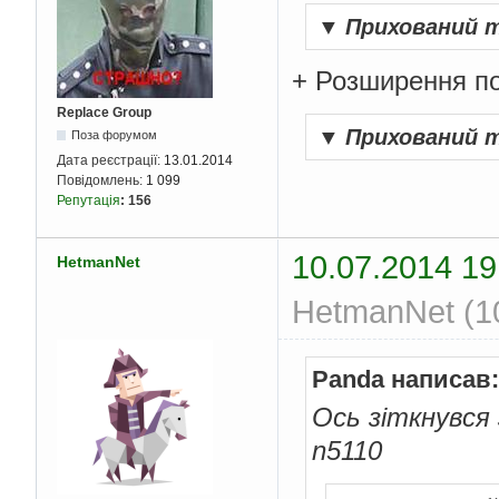
▼
Прихований 
+ Розширення по
Replace Group
▼
Прихований 
Поза форумом
Дата реєстрації:
13.01.2014
Повідомлень:
1 099
Репутація
:
156
10.07.2014 19
HetmanNet
HetmanNet (10
Panda написав:
Ось зіткнувся 
n5110