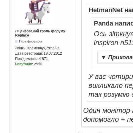
HetmanNet на
Panda напис
Ліцензований троль форуму
Ось зіткну
Replace
inspiron n5
Поза форумом
Звідки:
Кременчук, Україна
Дата реєстрації:
18.07.2012
▼
Прихов
Повідомлень:
4 871
Репутація
:
2550
У вас чотири
викликало пе
так розумію 
Один монітор в
допомогло + 