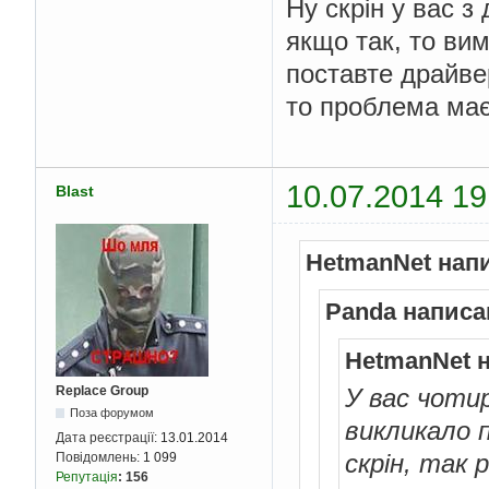
Ну скрін у вас з 
якщо так, то ви
поставте драйвер
то проблема має
10.07.2014 19
Blast
HetmanNet нап
Panda написа
HetmanNet 
Replace Group
У вас чоти
Поза форумом
викликало 
Дата реєстрації:
13.01.2014
скрін, так 
Повідомлень:
1 099
Репутація
:
156