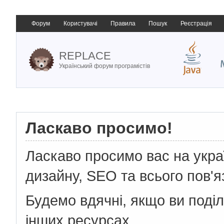
Форум
Користувачі
Правила
Пошук
Реєстрація
REPLACE
Український форум програмістів
Ласкаво просимо!
Ласкаво просимо вас на укр
дизайну, SEO та всього пов'я
Будемо вдячні, якщо ви поді
інших ресурсах.