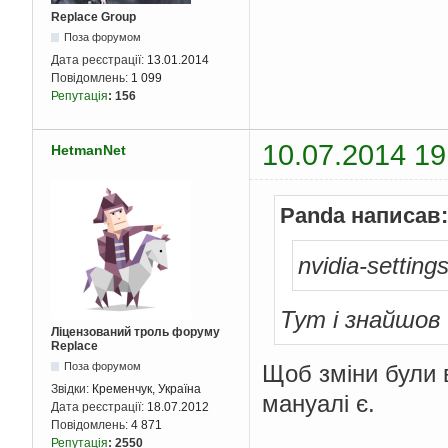
Replace Group
Поза форумом
Дата реєстрації:
13.01.2014
Повідомлень:
1 099
Репутація
:
156
10.07.2014 19
HetmanNet
Panda написав:
nvidia-setting
Тут і знайшов 
Ліцензований троль форуму
Replace
Щоб зміни були в
Поза форумом
Звідки:
Кременчук, Україна
мануалі є.
Дата реєстрації:
18.07.2012
Повідомлень:
4 871
Репутація
:
2550