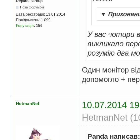
Replace Group
Поза форумом
▼
Прихован
Дата реєстрації:
13.01.2014
Повідомлень:
1 099
Репутація
:
156
У вас чотири 
викликало пер
розумію два м
Один монітор від
допомогло + пер
10.07.2014 19
HetmanNet
HetmanNet (10
Panda написав: