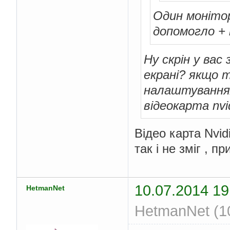
Один монітор
допомогло +
Ну скрін у вас 
екрані? якщо 
налаштуваннях
відеокарта nvi
Відео карта Nvid
так і не зміг , 
10.07.2014 19
HetmanNet
HetmanNet (10