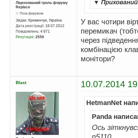
▼
Приховани
Ліцензований троль форуму
Replace
Поза форумом
У вас чотири вір
Звідки:
Кременчук, Україна
Дата реєстрації:
18.07.2012
перемикач (тобт
Повідомлень:
4 871
Репутація
:
2550
через підведення
комбінацією кла
монітори?
10.07.2014 19
Blast
HetmanNet нап
Panda написа
Ось зіткнувс
n5110