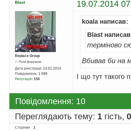
19.07.2014 07
Blast
koala написав:
Blast написав
терміново с
Replace Group
Вбивав би на м
Поза форумом
Дата реєстрації:
13.01.2014
Повідомлень:
1 099
І що тут такого 
Репутація
:
156
Повідомлення: 10
Переглядають тему:
1
гість,
Сторінки
1