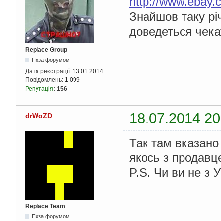
http://www.ebay
Знайшов таку річ
доведеться чека
Replace Group
Поза форумом
Дата реєстрації:
13.01.2014
Повідомлень:
1 099
Репутація
:
156
18.07.2014 20
drWoZD
Так там вказано
якось з продавц
P.S. Чи ви не з 
Replace Team
Поза форумом