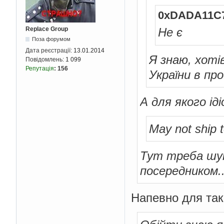
0xDADA11C7
Replace Group
Не є
Поза форумом
Дата реєстрації:
13.01.2014
Я знаю, хоті
Повідомлень:
1 099
Репутація
:
156
України в пр
А для якого ід
May not ship 
Тут треба шук
посередником..
Напевно для так