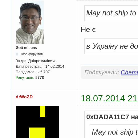
May not ship to
Не є
в Україну не д
Gott mit uns
Поза форумом
Звідки:
Дніпрожидівськ
Дата реєстрації:
14.02.2014
Подякували:
Chemis
Повідомлень:
5 707
Репутація
:
5778
18.07.2014 21
drWoZD
0xDADA11C7 на
May not ship 