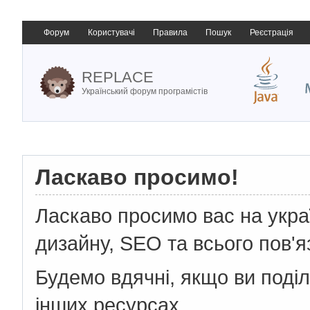
Форум
Користувачі
Правила
Пошук
Реєстрація
REPLACE
Український форум програмістів
Ласкаво просимо!
Ласкаво просимо вас на укр
дизайну, SEO та всього пов'я
Будемо вдячні, якщо ви поді
інших ресурсах.