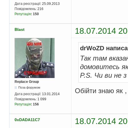
Дата реєстрації:
25.09.2013
Повідомлень:
216
Репутація
:
150
18.07.2014 20
Blast
drWoZD написа
Так там вказан
домовитесь як
P.S. Чи ви не з
Replace Group
Поза форумом
Обійти знаю як ,
Дата реєстрації:
13.01.2014
Повідомлень:
1 099
Репутація
:
156
18.07.2014 20
0xDADA11C7