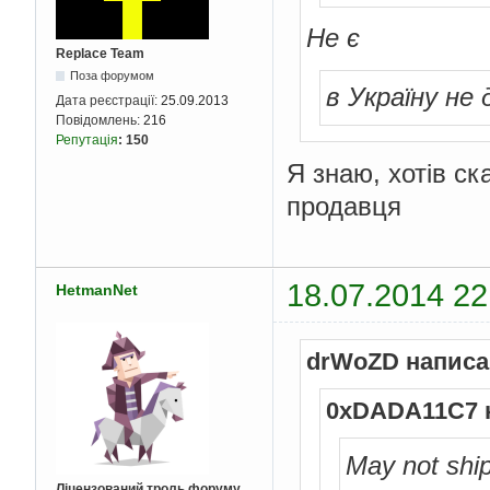
Не є
Replace Team
Поза форумом
в Україну не
Дата реєстрації:
25.09.2013
Повідомлень:
216
Репутація
:
150
Я знаю, хотів ск
продавця
18.07.2014 22
HetmanNet
drWoZD написа
0xDADA11C7 
May not ship
Ліцензований троль форуму