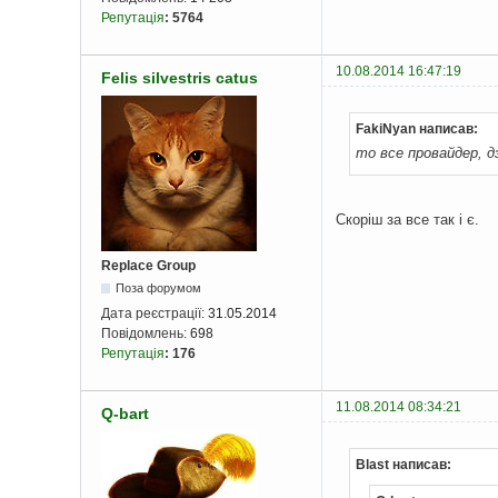
Репутація
:
5764
10.08.2014 16:47:19
Felis silvestris catus
FakiNyan написав:
то все провайдер, д
Скоріш за все так і є.
Replace Group
Поза форумом
Дата реєстрації:
31.05.2014
Повідомлень:
698
Репутація
:
176
11.08.2014 08:34:21
Q-bart
Blast написав: