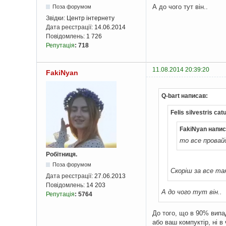
А до чого тут він..
Поза форумом
Звідки:
Центр інтернету
Дата реєстрації:
14.06.2014
Повідомлень:
1 726
Репутація
:
718
11.08.2014 20:39:20
FakiNyan
Q-bart написав:
Felis silvestris ca
FakiNyan напис
то все провай
Робітниця.
Поза форумом
Скоріш за все так 
Дата реєстрації:
27.06.2013
Повідомлень:
14 203
А до чого тут він..
Репутація
:
5764
До того, що в 90% випа
або ваш компуктір, ні в