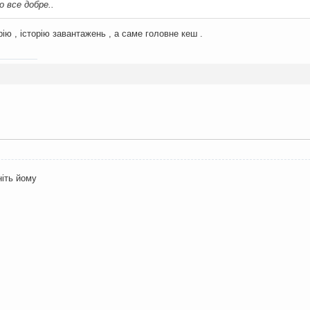
 все добре..
рію , історію завантажень , а саме головне кеш .
ніть йому