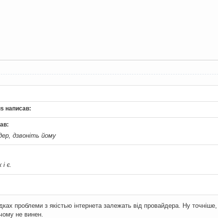
tus написав:
ав:
дер, дзвоніть йому
і є.
дках проблеми з якістью інтернета залежать від провайдера. Ну точніше, 
 чому не винен.