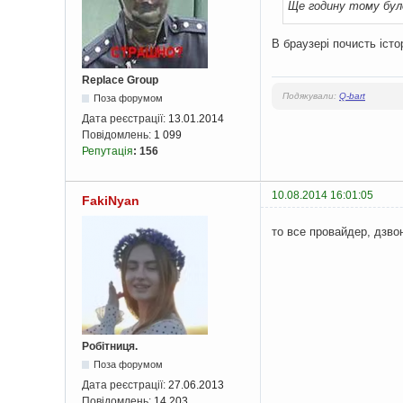
Ще годину тому було
В браузері почисть істо
Replace Group
Подякували:
Q-bart
Поза форумом
Дата реєстрації:
13.01.2014
Повідомлень:
1 099
Репутація
:
156
10.08.2014 16:01:05
FakiNyan
то все провайдер, дзво
Робітниця.
Поза форумом
Дата реєстрації:
27.06.2013
Повідомлень:
14 203