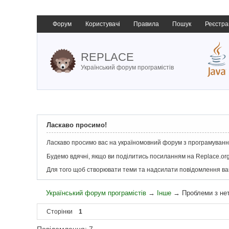
Форум
Користувачі
Правила
Пошук
Реєстра
REPLACE
Український форум програмістів
Ласкаво просимо!
Ласкаво просимо вас на україномовний форум з програмування
Будемо вдячні, якщо ви поділитись посиланням на Replace.org
Для того щоб створювати теми та надсилати повідомлення в
Український форум програмістів
→
Інше
→
Проблеми з не
Сторінки
1