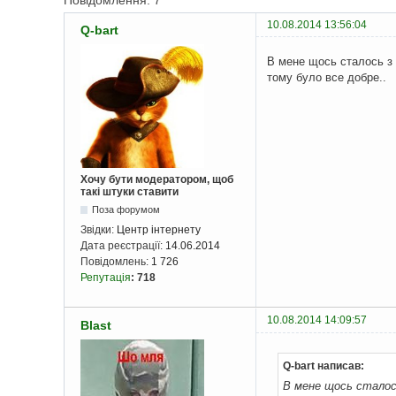
Повідомлення: 7
10.08.2014 13:56:04
Q-bart
В мене щось сталось з 
тому було все добре..
Хочу бути модератором, щоб
такі штуки ставити
Поза форумом
Звідки:
Центр інтернету
Дата реєстрації:
14.06.2014
Повідомлень:
1 726
Репутація
:
718
10.08.2014 14:09:57
Blast
Q-bart написав:
В мене щось сталось