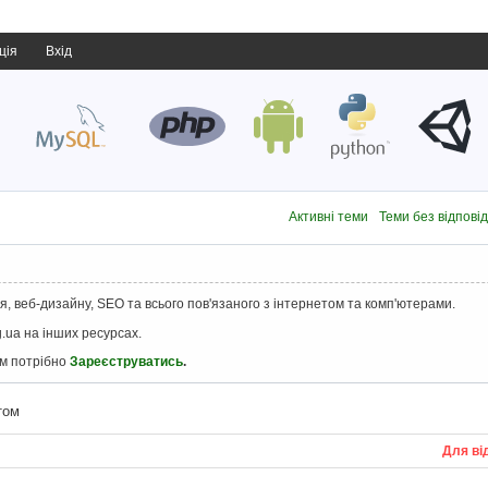
ція
Вхід
Активні теми
Теми без відпові
, веб-дизайну, SEO та всього пов'язаного з інтернетом та комп'ютерами.
.ua на інших ресурсах.
ам потрібно
Зареєструватись
.
том
Для ві