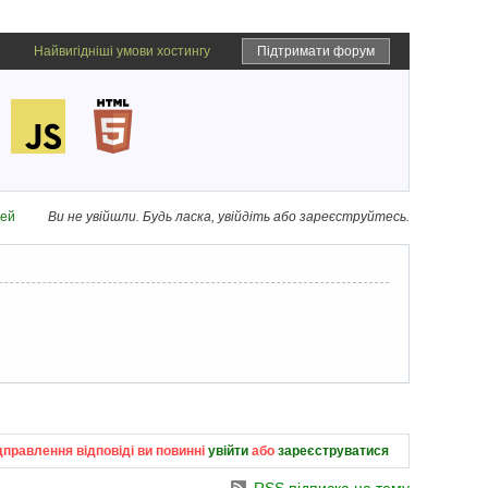
Найвигідніші умови хостингу
Підтримати форум
дей
Ви не увійшли.
Будь ласка, увійдіть або зареєструйтесь.
дправлення відповіді ви повинні
увійти
або
зареєструватися