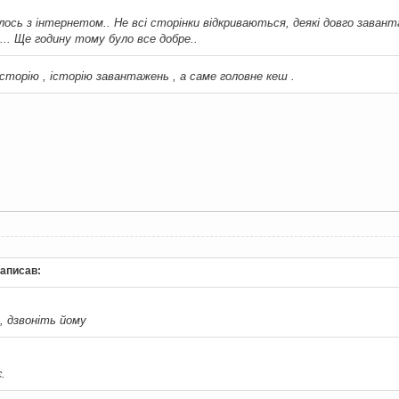
ось з інтернетом.. Не всі сторінки відкриваються, деякі довго заван
. Ще годину тому було все добре..
історію , історію завантажень , а саме головне кеш .
 написав:
, дзвоніть йому
.