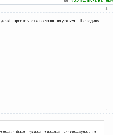
RSS підписка на тему
1
 деякі - просто частково завантажуються... Ще годину
2
жуються, деякі - просто частково завантажуються...