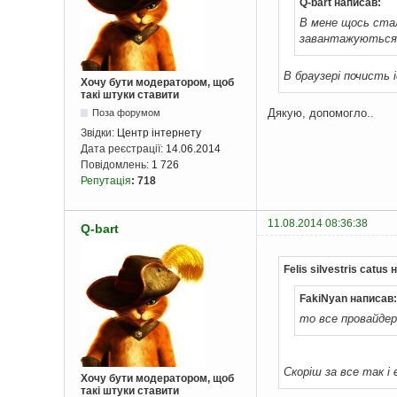
Q-bart написав:
В мене щось стал
завантажуються..
В браузері почисть 
Хочу бути модератором, щоб
такі штуки ставити
Дякую, допомогло..
Поза форумом
Звідки:
Центр інтернету
Дата реєстрації:
14.06.2014
Повідомлень:
1 726
Репутація
:
718
11.08.2014 08:36:38
Q-bart
Felis silvestris catus
FakiNyan написав:
то все провайдер
Скоріш за все так і є
Хочу бути модератором, щоб
такі штуки ставити