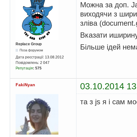
Можна за доп. J
виходячи з шири
зліва (document.
Вказати иширину 
Replace Group
Більше ідей нем
Поза форумом
Дата реєстрації:
13.08.2012
Повідомлень:
2 047
Репутація
:
575
03.10.2014 13
FakiNyan
та з js я і сам м