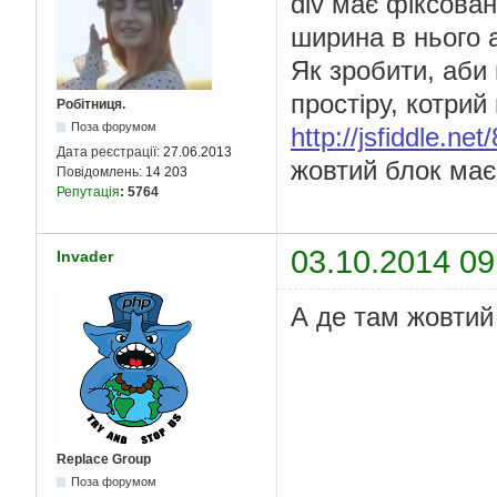
div має фіксова
ширина в нього 
Як зробити, аби
простіру, котри
Робітниця.
Поза форумом
http://jsfiddle.net
Дата реєстрації:
27.06.2013
жовтий блок має
Повідомлень:
14 203
Репутація
:
5764
03.10.2014 09
Invader
А де там жовтий
Replace Group
Поза форумом