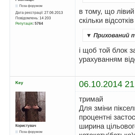
Поза форумом
в тому, що лівий
Дата реєстрації:
27.06.2013
Повідомлень:
14 203
скільки відсоткі
Репутація
:
5764
▼
Прихований 
і щоб той блок 
урахуванням від
06.10.2014 21
Key
тримай
Для зміни піксе
процентні засто
ширина цільовог
Користувач
Поза форумом