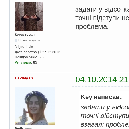
задати у відсотка
точні відступи н
проблема.
Користувач
Поза форумом
Звідки:
Lviv
Дата реєстрації:
27.12.2013
Повідомлень:
125
Репутація
:
85
04.10.2014 21
FakiNyan
Key написав:
задати у відсо
точні відступи
взагалі пробле
Робітниця.