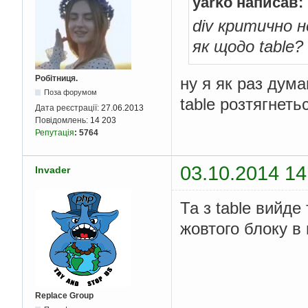
yarko написав:
div критично 
як щодо table?
Робітниця.
ну я як раз дума
Поза форумом
table розтягнеть
Дата реєстрації:
27.06.2013
Повідомлень:
14 203
Репутація
:
5764
03.10.2014 14
Invader
Та з table вийд
жовтого блоку в 
Replace Group