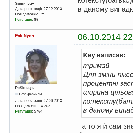
котексту(батько)
Звідки:
Lviv
в даному випадк
Дата реєстрації:
27.12.2013
Повідомлень:
125
Репутація
:
85
06.10.2014 22
FakiNyan
Key написав:
тримай
Для зміни пікс
процентні за
Робітниця.
ширина цільов
Поза форумом
котексту(бать
Дата реєстрації:
27.06.2013
Повідомлень:
14 203
в даному випа
Репутація
:
5764
Та то я й сам зна