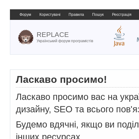
Форум
Користувачі
Правила
Пошук
Реєстрація
REPLACE
Український форум програмістів
Ласкаво просимо!
Ласкаво просимо вас на укр
дизайну, SEO та всього пов'я
Будемо вдячні, якщо ви поді
інших ресурсах.