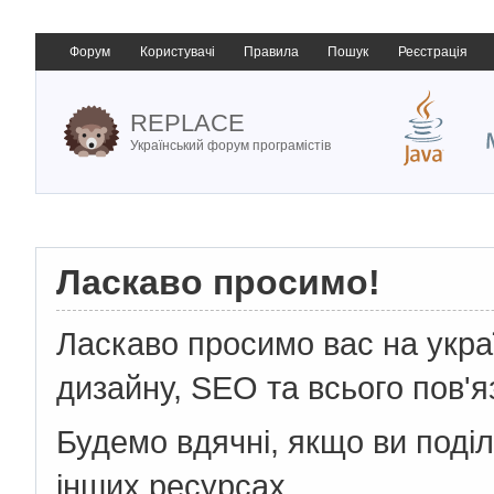
Форум
Користувачі
Правила
Пошук
Реєстрація
REPLACE
Український форум програмістів
Ласкаво просимо!
Ласкаво просимо вас на укр
дизайну, SEO та всього пов'я
Будемо вдячні, якщо ви поді
інших ресурсах.