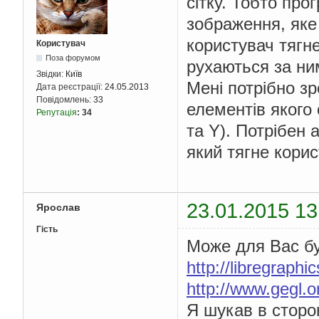
сітку. Тобто про
зображення, яке
користувач тягне
Користувач
Поза форумом
рухаються за ни
Звідки:
Київ
Мені потрібно зр
Дата реєстрації:
24.05.2013
Повідомлень:
33
елементів якого
Репутація
:
34
та Y). Потрібен 
який тягне корис
23.01.2015 13
Ярослав
Гість
Може для Вас бу
http://libregraphi
http://www.gegl.o
Я шукав в сторо