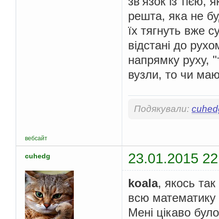
зв'язок із тією, 
решта, яка не бу
їх тягнуть вже с
відстані до рухо
напрямку руху, "
вузли, то чи маю
Подякували:
cuhed
вебсайт
23.01.2015 22
cuhedg
koala
, якось та
всю математику 
Мені цікаво було