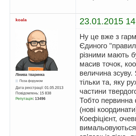
23.01.2015 14
koala
Ну це вже з гарм
Єдиного "правиль
різними мають бу
масив точок, коо
величина зсуву. 
Лінива тваринка
тільки та, яку р
Поза форумом
Дата реєстрації:
01.05.2013
частини твердого
Повідомлень:
15 838
Тобто первинна 
Репутація
:
13496
(нові координати)
Коефіцієнт, очеви
вимальовуються 