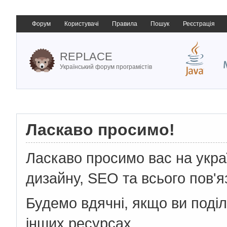
Форум
Користувачі
Правила
Пошук
Реєстрація
REPLACE
Український форум програмістів
Ласкаво просимо!
Ласкаво просимо вас на укр
дизайну, SEO та всього пов'я
Будемо вдячні, якщо ви поді
інших ресурсах.