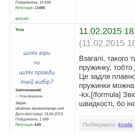
Повідомлень:
15 838
Репутація
:
13496
вебсайт
11.02.2015 18
Yola
(11.02.2015 1
Взагалі, такого
пружинку, тобто
Це задля плавнос
пружинки можна 
Заблокований
-kx.[/formula] З
Поза форумом
швидкості, бо ін
Звідки:
ukrainian.stackexchange.com
Дата реєстрації:
16.04.2013
Повідомлень:
1 499
Подякували:
koala
Репутація
:
649