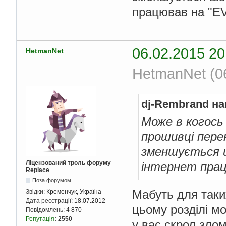
працював на "EV
06.02.2015 20
HetmanNet
HetmanNet (06
dj-Rembrand на
Може в когось
прошивці пере
зменшується ш
Ліцензований троль форуму
інтернет прац
Replace
Поза форумом
Мабуть для таких
Звідки:
Кременчук, Україна
Дата реєстрації:
18.07.2012
цьому розділі м
Повідомлень:
4 870
Репутація
:
2550
у вас скрол зло