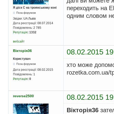
далі ви можете ж
переходить на 
Я діск С на троянському коні
Поза форумом
одним словом не
Звідки:
UA Львів
Дата реєстрації:
08.07.2014
Повідомлень:
2 785
Репутація
:
1332
вебсайт
08.02.2015 19
Вікторія36
Користувач
хто може допомо
Поза форумом
Дата реєстрації:
08.02.2015
rozetka.com.ua/
Повідомлень:
1
Репутація
:
0
08.02.2015 19
reverse2500
Вікторія36
зател