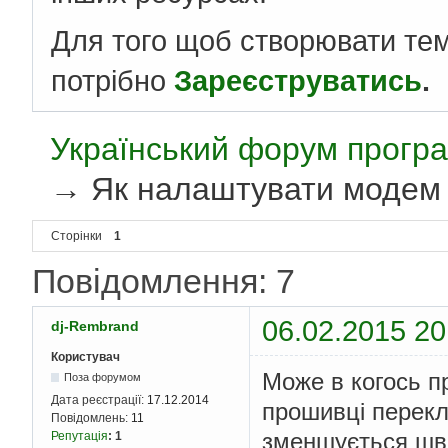
Для того щоб створювати те
потрібно
Зареєструватись
.
Український форум програ
→
Як налаштувати модем
Сторінки
1
Повідомлення: 7
06.02.2015 20
dj-Rembrand
Користувач
Може в когось п
Поза форумом
Дата реєстрації:
17.12.2014
прошивці перекл
Повідомлень:
11
зменшується шви
Репутація
:
1