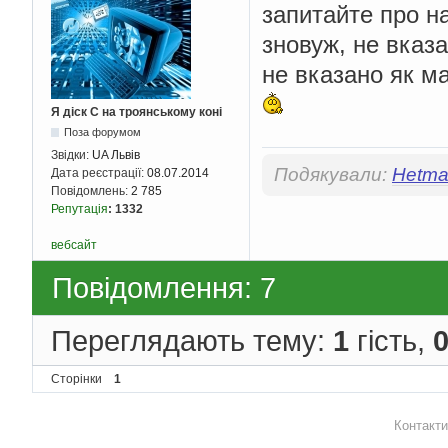
запитайте про н
зновуж, не вказ
не вказано як м
Я діск С на троянському коні
Поза форумом
Звідки:
UA Львів
Подякували:
Hetma
Дата реєстрації:
08.07.2014
Повідомлень:
2 785
Репутація
:
1332
вебсайт
Повідомлення: 7
Переглядають тему:
1
гість,
Сторінки
1
Контакти