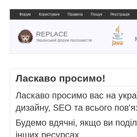
Форум
Користувачі
Правила
Пошук
Реєстрація
REPLACE
Український форум програмістів
Ласкаво просимо!
Ласкаво просимо вас на укр
дизайну, SEO та всього пов'я
Будемо вдячні, якщо ви поді
інших ресурсах.