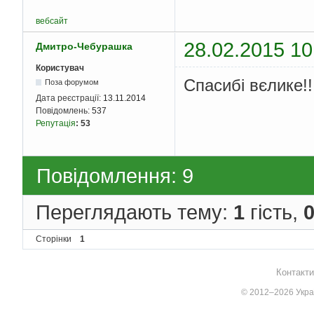
int
 __cdecl sub_40344
int
 __cdecl sub_40344
вебсайт
int
 __cdecl sub_40346
28.02.2015 10
Дмитро-Чебурашка
//----- (00401000) --
Користувач
void
 __cdecl start
()
Спасибі вєлике!!
Поза форумом
{
Дата реєстрації:
13.11.2014
int
 v0
;
// eax@3
Повідомлень:
537
  HMODULE v1
;
// eax@
Репутація
:
53
if
(
(
unsigned
 __in
"Kuadratic ekuation s
ExitProcess
(
0
);
Повідомлення: 9
  v1 
=
GetModuleHandl
  v0 
=
DialogBoxParam
if
(
 v0 
)
Переглядають тему:
1
гість,
{
    JUMPOUT
(
v0
,
0
,
*(
MessageBoxA
(
0
,
"H
Сторінки
1
}
ExitProcess
(
0
);
}
Контакти
//----- (00401060) --
© 2012–2026 Украї
BOOL __stdcall 
Dialog