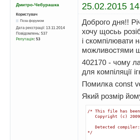
25.02.2015 14
Дмитро-Чебурашка
Користувач
Доброго дня!! Рі
Поза форумом
Дата реєстрації:
13.11.2014
хочу щосьь розі
Повідомлень:
537
і скомпілювати н
Репутація
:
53
можливостями ш
402170 - чому л
для компіляції і
Помилка const vo
Який розмір йом
/* This file has been
   Copyright (c) 2009 Hex-Rays <info@hex-rays.com>

   Detected compiler: Visual C++

*/