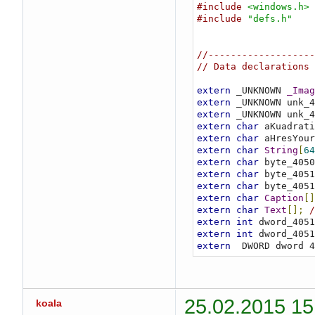
#include
<windows.h>
#include
"defs.h"
//-------------------
// Data declarations
extern
 _UNKNOWN 
_Imag
extern
 _UNKNOWN unk_4
extern
 _UNKNOWN unk_4
extern
char
 aKuadrati
extern
char
 aHresYour
extern
char
String
[
64
extern
char
 byte_4050
extern
char
 byte_4051
extern
char
 byte_4051
extern
char
Caption
[]
extern
char
Text
[];
/
extern
int
 dword_4051
extern
int
 dword_4051
extern
 _DWORD dword_4
extern
 _UNKNOWN dword
extern
int
(
__stdcall
extern
int
(
__stdcall
extern
int
(
__fastcal
25.02.2015 15
koala
extern
int
(
__cdecl 
*