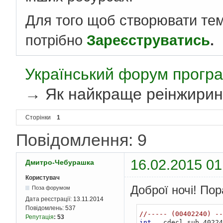
Для того щоб створювати те
потрібно
Зареєструватись
.
Український форум програ
→
Як найкраще реінжирин
Сторінки
1
Повідомлення: 9
16.02.2015 01
Дмитро-Чебурашка
Користувач
Доброї ночі! По
Поза форумом
Дата реєстрації:
13.11.2014
Повідомлень:
537
//----- (00402240) --
Репутація
:
53
int
 __cdecl sub_40224