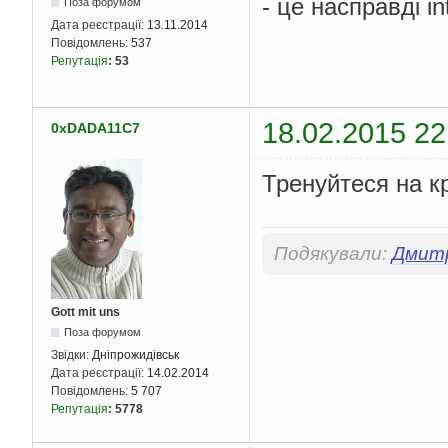
- це насправді i
Поза форумом
Дата реєстрації:
13.11.2014
Повідомлень:
537
Репутація
:
53
18.02.2015 22
0xDADA11C7
Тренуйтеся на к
Подякували:
Дмит
Gott mit uns
Поза форумом
Звідки:
Дніпрожидівськ
Дата реєстрації:
14.02.2014
Повідомлень:
5 707
Репутація
:
5778