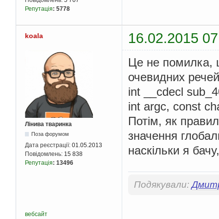
Повідомлень:
5 707
        v11 
=
(
char
*
Репутація
:
5778
}
while
(
 v12 
);
      memcpy
(
v11
,
(
co
16.02.2015 07
}
koala
else
{
Це не помилка, 
      v4 
=
4283932
;
}
очевидних речей
    sub_401E20
(
v14
,
 d
}
int __cdecl sub_4
return
 sub_40343D
((
}
int argc, const c
Потім, як правил
Лінива тваринка
значення глобальн
Поза форумом
Дата реєстрації:
01.05.2013
наскільки я бачу,
Повідомлень:
15 838
Репутація
:
13496
Подякували:
Дмит
вебсайт