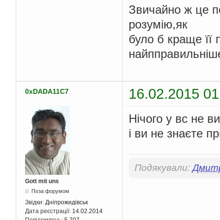
do
Звичайно ж це п
{
розумію,як
        v5 
=
*(
_BYTE 
        v15
[
v3
++]
=
 v
було б краще її 
}
while
(
 v5 
);
найпправильніш
do
{
        v6 
=
*(
_BYTE 
        v2 
=
(
char
*)
}
16.02.2015 01
0xDADA11C7
while
(
 v6 
);
      v7 
=
 v2 
-
 a2
;
      v8 
=
(
char
*)&
v
Нічого у вс не в
do
{
і ви не знаєте п
        v9 
=
*((
_BYTE
        v8 
=
(
char
*)
}
while
(
 v9 
);
Подякували:
Дмит
      memcpy
(
v8
,
 a2
,
 
      v10 
=
 strlen
((
c
Gott mit uns
      v11 
=
(
char
*)&
Поза форумом
do
Звідки:
Дніпрожидівськ
{
Дата реєстрації:
14.02.2014
        v12 
=
*((
_BYT