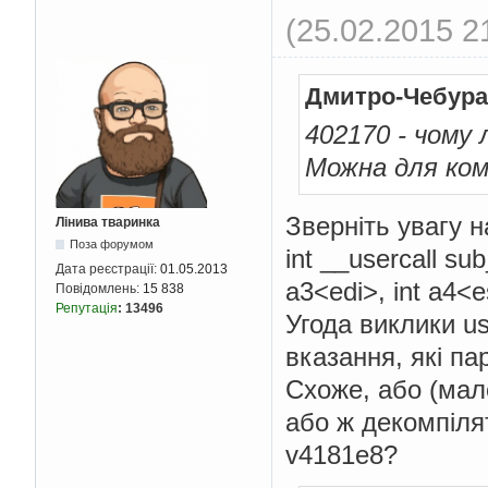
extern
 _DWORD dword_4
(25.02.2015 2
extern
int
 dword_4051
extern
int
 dword_4051
extern
int
(
__stdcall
extern
 _UNKNOWN unk_4
Дмитро-Чебура
extern
int
 dword_4052
extern
int
 dword_4052
402170 - чому 
extern
int
 dword_4053
Можна для ком
//-------------------
// Function declarati
Зверніть увагу 
Лінива тваринка
#define
 __thiscall __
Поза форумом
int __usercall su
void
 __cdecl start
();
Дата реєстрації:
01.05.2013
int
 loc_401046
();
// 
a3<edi>, int a4<es
Повідомлень:
15 838
BOOL __stdcall 
Dialog
Репутація
:
13496
Угода виклики us
int
 __stdcall loc_401
int
 __cdecl sub_40131
вказання, які па
_DWORD __cdecl sub_40
int
 __cdecl sub_40151
Схоже, або (мал
_DWORD __cdecl sub_40
int
 __usercall__sub_
або ж декомпіля
void
 __fastcall sub_4
v4181e8?
int
 __cdecl sub_4018D
// int __usercall sub
// signed int __userc