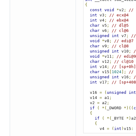
{
const
void
*
v2
;
// 
int
 v3
;
// ecx@4
int
 v4
;
// ebx@4
char
 v5
;
// dl@5
char
 v6
;
// cl@6
unsigned
int
 v7
;
//
void
*
v8
;
// edi@7
char
 v9
;
// cl@8
unsigned
int
 v10
;
/
void
*
v11
;
// edi@9
char
 v12
;
// cl@10
int
 v14
;
// [sp+0h]
char
 v15
[
1024
];
// 
unsigned
int
 v16
;
/
int
 v17
;
// [sp+408
  v16 
=
(
unsigned
int
  v14 
=
 a1
;
  v2 
=
 a2
;
if
(
*(
_DWORD 
*)((
c
{
if
(
*(
_BYTE 
*)
a2
{
      v4 
=
(
int
)
v15
;
      v3 
=
0
;