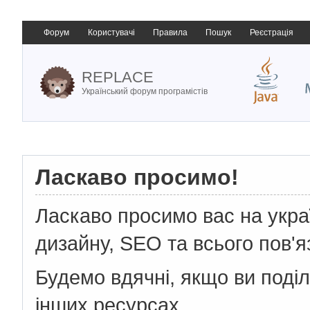
Форум
Користувачі
Правила
Пошук
Реєстрація
REPLACE
Український форум програмістів
Ласкаво просимо!
Ласкаво просимо вас на укр
дизайну, SEO та всього пов'я
Будемо вдячні, якщо ви поді
інших ресурсах.