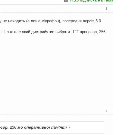
RSS підписка на тему
1
у не находить (а лише мікрофон), попередня версія 5.0
 Linux але який дистрибутив вибрати: 1ГГ процесор, 256
2
есор, 256 мб оперативної пам'яті
?