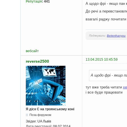
Репутація
:
441
А щодо фрі - якщо пан
До речі а перевстановл
взагалі раджу почитат
Подякували:
Betterthanyou
вебсайт
13.04.2015 10:45:59
reverse2500
А щодо фрі - якщо п
тут вже треба читати
хе
і все буде працювати
Я діск С на троянському коні
Поза форумом
Звідки:
UA Львів
Дата реєстрації:
08.07.2014