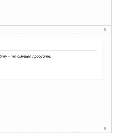
5
фту - то сміливо пробуйте.
6