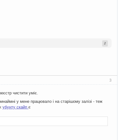
2
3
реєстр чистити уміє.
ринаймні у мене працювало і на старішому залізі - теж
 ж
убунту скайп
є