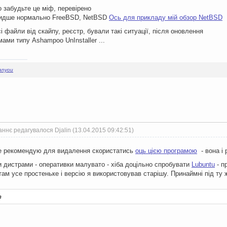
зо забудьте це міф, перевірено
видше нормально FreeBSD, NetBSD
Ось для прикладу мій обзор NetBSD
 файли від скайпу, реєстр, бували такі ситуації, після оновлення
ами типу Ashampoo UnInstaller ...
hanyou
ннє редагувалося Djalin (13.04.2015 09:42:51)
е рекомендую для видалення скористатись
оць цією програмою
- вона і 
и дистрами - оперативки малувато - хіба доцільно спробувати
Lubuntu
- п
ам усе простеньке і версію я використовував старішу. Принаймні під ту
т