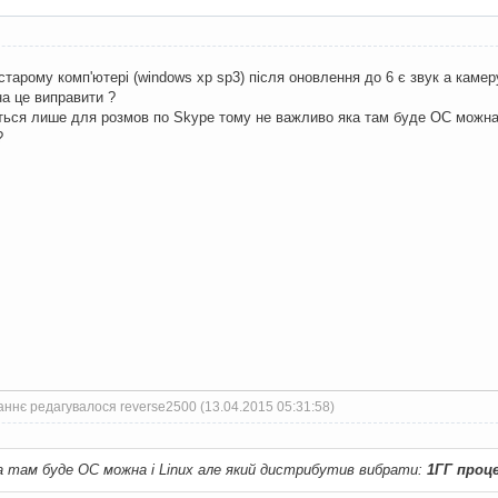
старому комп'ютері (windows xp sp3) після оновлення до 6 є звук а камер
а це виправити ?
ься лише для розмов по Skype тому не важливо яка там буде ОС можна і
?
аннє редагувалося reverse2500 (13.04.2015 05:31:58)
а там буде ОС можна і Linux але який дистрибутив вибрати:
1ГГ проц