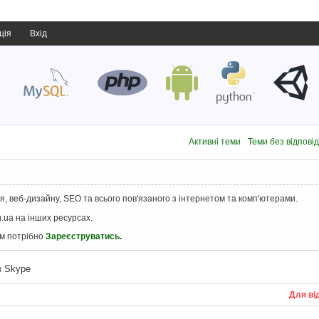
ція
Вхід
Активні теми
Теми без відпові
, веб-дизайну, SEO та всього пов'язаного з інтернетом та комп'ютерами.
.ua на інших ресурсах.
ам потрібно
Зареєструватись
.
з Skype
Для ві