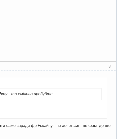
8
фту - то сміливо пробуйте.
тати саме заради фрі+скайпу - не хочеться - не факт де що