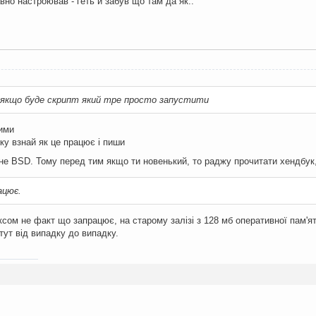
вно настроював - геть й забув що там да як..
, якщо буде скрипт який тре просто запустити
вими
ку взнай як це працює і пиши
 не BSD. Тому перед тим якщо ти новенький, то раджу прочитати хендбук, 
ацює.
нуксом не факт що запрацює, на старому залізі з 128 мб оперативної пам'я
тут від випадку до випадку.