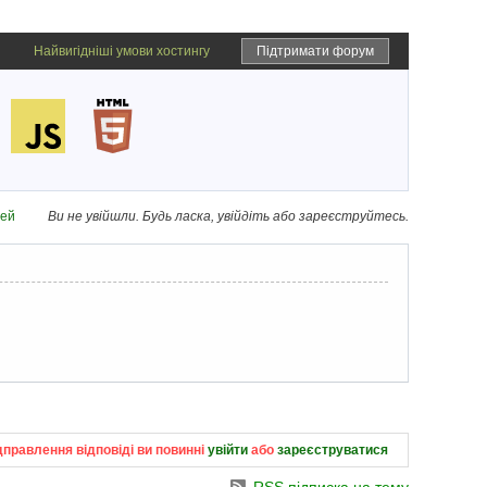
Найвигідніші умови хостингу
Підтримати форум
дей
Ви не увійшли.
Будь ласка, увійдіть або зареєструйтесь.
дправлення відповіді ви повинні
увійти
або
зареєструватися