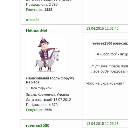
Повідомлень:
2 785
Репутація
:
1332
вебсайт
13.04.2015 11:01:45
HetmanNet
reverse2500 написав
А щодо фрі - якщ
тут вже треба чи
і все буде працюват
Ліцензований троль форуму
Replace
Чого не українською?
Поза форумом
Звідки:
Кременчук, Україна
Дата реєстрації:
18.07.2012
Повідомлень:
4 870
Репутація
:
2550
13.04.2015 11:06:28
reverse2500