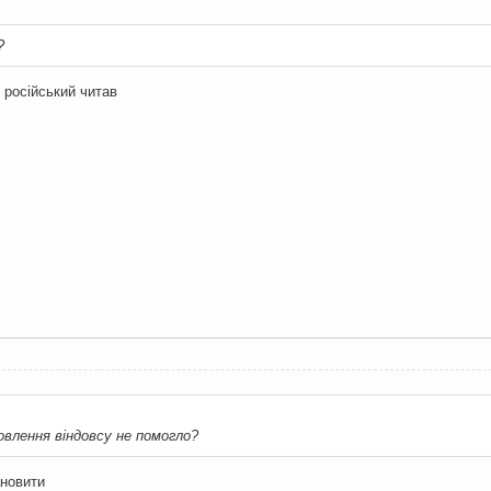
?
 російський читав
овлення віндовсу не помогло?
ановити