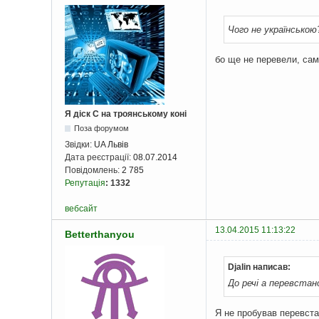
Чого не українською
бо ще не перевели, сам
Я діск С на троянському коні
Поза форумом
Звідки:
UA Львів
Дата реєстрації:
08.07.2014
Повідомлень:
2 785
Репутація
:
1332
вебсайт
13.04.2015 11:13:22
Betterthanyou
Djalin написав:
До речі а перевстан
Я не пробував перевст