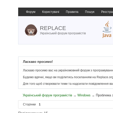
Форум
Користувачі
Правила
Пошук
Реєстра
REPLACE
Український форум програмістів
Ласкаво просимо!
Ласкаво просимо вас на україномовний форум з програмування
Будемо вдячні, якщо ви поділитись посиланням на Replace.org
Для того щоб створювати теми та надсилати повідомлення в
Український форум програмістів
→
Windows
→
Проблема 
Сторінки
1