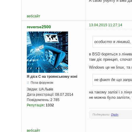
А свою убунту я вже да
вебсайт
13.04.2015 11:27:14
reverse2500
особисто я лінивий
в BSD боряться з ліни
там діє принцип, спочат
Windows це не linux, та
Я діск С на троянському коні
не факт де що запр
Поза форумом
Звідки:
UA Львів
на такому залізі і з лі
Дата реєстрації:
08.07.2014
не можна було залізти, 
Повідомлень:
2 785
Репутація
:
1332
Подякували:
Djalin
вебсайт