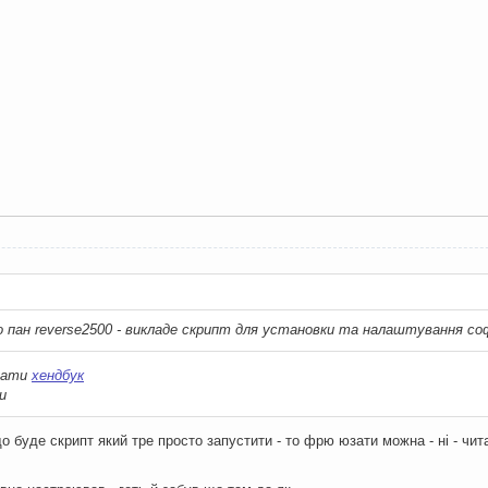
:
о пан reverse2500 - викладе скрипт для установки та налаштування со
тати
хендбук
и
о буде скрипт який тре просто запустити - то фрю юзати можна - ні - чи