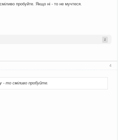
міливо пробуйте. Якщо ні - то не мучтеся.
1
4
у - то сміливо пробуйте.