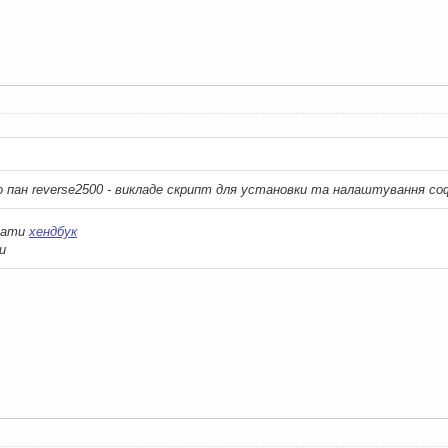
:
о пан reverse2500 - викладе скрипт для установки та налаштування со
тати
хендбук
и