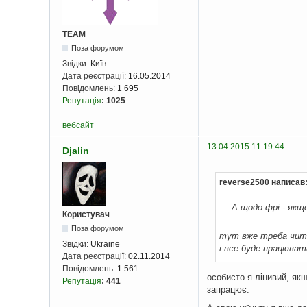
TEAM
Поза форумом
Звідки:
Київ
Дата реєстрації:
16.05.2014
Повідомлень:
1 695
Репутація
:
1025
вебсайт
13.04.2015 11:19:44
Djalin
reverse2500 написав
А щодо фрі - якщ
Користувач
Поза форумом
тут вже треба чи
Звідки:
Ukraine
і все буде працюват
Дата реєстрації:
02.11.2014
Повідомлень:
1 561
особисто я лінивий, якщ
Репутація
:
441
запрацює.