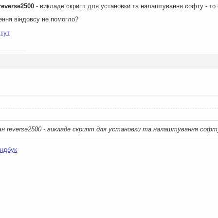
reverse2500
- викладе скрипт для установки та налаштування софту - то с
ення віндовсу не помогло?
и
тут
ан reverse2500 - викладе скрипт для установки та налаштування софт
ндбук