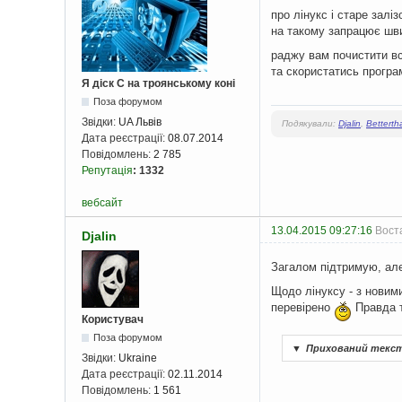
про лінукс і старе залі
на такому запрацює ш
раджу вам почистити всі
та скористатись програм
Я діск С на троянському коні
Поза форумом
Звідки:
UA Львів
Подякували:
Djalin
,
Bettert
Дата реєстрації:
08.07.2014
Повідомлень:
2 785
Репутація
:
1332
вебсайт
13.04.2015 09:27:16
Воста
Djalin
Загалом підтримую, ал
Щодо лінуксу - з новим
перевірено
Правда т
Користувач
Поза форумом
▼
Прихований текс
Звідки:
Ukraine
Дата реєстрації:
02.11.2014
Повідомлень:
1 561