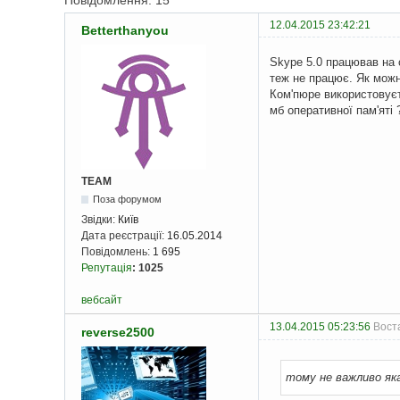
Повідомлення: 15
12.04.2015 23:42:21
Betterthanyou
Skype 5.0 працював на 
теж не працює. Як можн
Ком'пюре використовуєт
мб оперативної пам'яті 
TEAM
Поза форумом
Звідки:
Київ
Дата реєстрації:
16.05.2014
Повідомлень:
1 695
Репутація
:
1025
вебсайт
13.04.2015 05:23:56
Вост
reverse2500
тому не важливо як