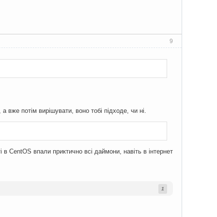
9
а вже потім вирішувати, воно тобі підходе, чи ні.
ті в CentOS впали приктично всі даймони, навіть в інтернет
1