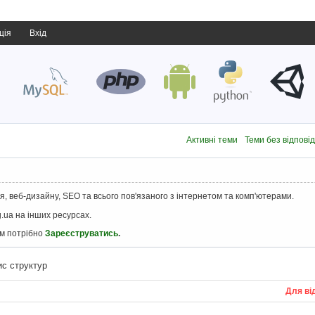
ція
Вхід
Активні теми
Теми без відпові
, веб-дизайну, SEO та всього пов'язаного з інтернетом та комп'ютерами.
.ua на інших ресурсах.
ам потрібно
Зареєструватись
.
ис структур
Для ві