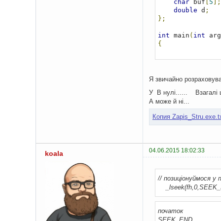
char
 buf
[
5
];
double
 d
;
};
int
 main
(
int
 arg
{
char
 str1
[]=
// відкриваєм
Я звичайно розраховува
int
 fh 
=
 _op
У B нулі...... Взагалі
if
(
fh 
==
-
1
А може й ні...
{
// або п
Копия Zapis_Stru.exe.t
        fh 
=
 _cr
if
(
fh 
=
// н
retu
04.06.2015 18:02:33
}
koala
// готуємо с
    mystruct ms
;
// позиціонуймося у
    mystruct B
;
_lseek(fh,0,SEEK_
    memset
(&
ms
,
0
    memset
(&
B
,
0
,
початок
    ms
.
i 
=
43690
SEEK_END
    ms
.
d 
=
23488