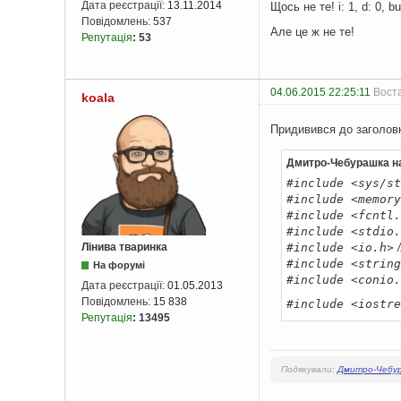
Дата реєстрації:
13.11.2014
Щось не те! i: 1, d: 0, bu
Повідомлень:
537
Але це ж не те!
Репутація
:
53
04.06.2015 22:25:11
Воста
koala
Придивився до заголовкі
Дмитро-Чебурашка н
#include <sys/st
#include <memory
#include <fcntl.
#include <stdio.
#include <io.h>
/
Лінива тваринка
#include <string
На форумі
#include <conio.
Дата реєстрації:
01.05.2013
Повідомлень:
15 838
#include <iostre
Репутація
:
13495
Подякували:
Дмитро-Чебу