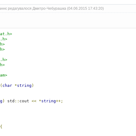
аннє редагувалося Дмитро-Чебурашка (04.06.2015 17:43:20)
at.h>
.h>
h>
h>
.h>
h>
am>
(
char
*
string
)
g
)
 std
::
cout 
<<
*
string
++;
{