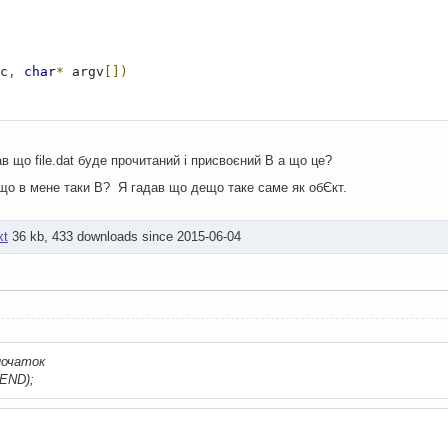
c
,
char
*
 argv
[])
"Sample string"
;
о файл
в що file.dat буде прочитаний і присвоєний B а що це?
en
(
"file.dat"
,
_O_RDWR 
|
 _O_BINARY
);
 що в мене таки B? Я гадав що дещо таке саме як обЄкт.
)
ри необхідності створюємо новий
xt
36 kb, 433 downloads since 2015-06-04
eat
(
"file.dat"
,
_S_IREAD 
|
 _S_IWRITE
);
=
-
1
)
е шмагла :xz:
rn
1
;
труктури для запису - читання
 початок
END);
,
sizeof
 ms
);
sizeof
 B
);
;
1023
;