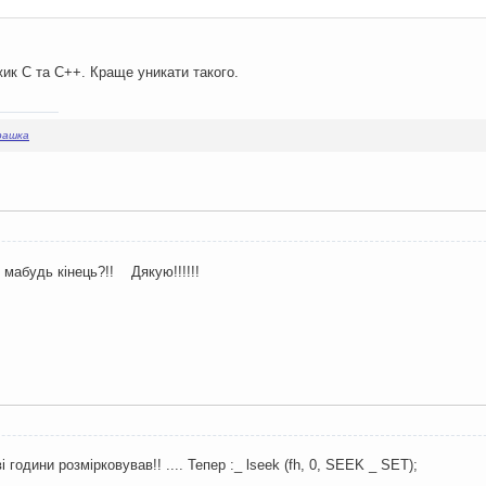
f
,
"Бука"
);
ймо покажчик в кінець файлу
SEEK_END
);
жик C та C++. Краще уникати такого.
=
0
;
  pstr1
+=
1245008
;
pstr1
);
рашка
ову структуру
s
,
sizeof
 ms
);
ймося у початок
SEEK_END
);
// long _ lseek ( int fd, long offset,
абудь кінець?!! Дякую!!!!!!
розташування.
ершу записану структуру
sizeof
 B
);
 %d, d: %d, buf: %c }"
,
 B
.
i
,
 B
.
d
,
 B
.
buf
);
 години розмірковував!! .... Тепер :_ lseek (fh, 0, SEEK _ SET);