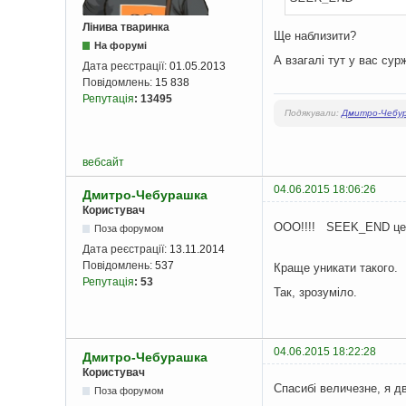
    strcpy
(
ms
.
bu
Лінива тваринка
Ще наблизити?
// позиціону
На форумі
    _lseek
(
fh
,
0
,
А взагалі тут у вас сур
Дата реєстрації:
01.05.2013
Повідомлень:
15 838
char
*
 pstr1 
Репутація
:
13495
    show_string
(
Подякували:
Дмитро-Чебу
// додаємо н
вебсайт
    _write
(
fh
,&
m
04.06.2015 18:06:26
Дмитро-Чебурашка
// позиціону
Користувач
    _lseek
(
fh
,
0
,
ООО!!!! SEEK_END це м
у вказане місце 
Поза форумом
Дата реєстрації:
13.11.2014
// читаємо п
Повідомлень:
537
Краще уникати такого.
    _read
(
fh
,&
B
,
Репутація
:
53
Так, зрозуміло.
    printf
(
"{ i:
04.06.2015 18:22:28
Дмитро-Чебурашка
    getch
();
Користувач
return
0
;
Спасибі величезне, я дві
Поза форумом
}