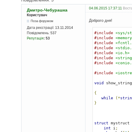
Повідомлення: 5
04.06.2015 17:37:11
Вост
Дмитро-Чебурашка
Користувач
Доброго дня!
Поза форумом
Дата реєстрації:
13.11.2014
#include
<sys/st
Повідомлень:
537
#include
<memory
Репутація
:
53
#include
<fcntl.
#include
<stdio.
#include
<io.h>
#include
<string
#include
<conio.
#include
<iostre
void
 show_string
{
while
(*
strin
}
struct
 mystruct 
int
 i
;