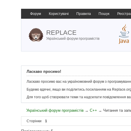
Форум
Користувачі
Правила
Пошук
Реєстра
REPLACE
Український форум програмістів
Ласкаво просимо!
Ласкаво просимо вас на україномовний форум з програмування
Будемо вдячні, якщо ви поділитись посиланням на Replace.org
Для того щоб створювати теми та надсилати повідомлення в
Український форум програмістів
→
C++
→
Читання та зап
Сторінки
1