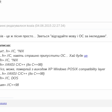
f:
ннє редагувалося koala (04.06.2015 22:27:34)
в - це ж пісня просто... Зветься "відгадайте мову і ОС за інклюдами".
аписав:
at.h>
//C, *NIX
.h>
//C, навіть страшно припустити ОС... Хай буде
це
.
h>
//C, *NIX
h>
//ANSI C/C++ (до C++98)
/хз, може, померлий з виходом XP Windows POSIX compatibility layer
.h>
//ANSI C/C++ (до C++98)
h>
//C, DOS
am>
//C++98
рашка