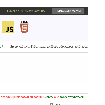
Найвигідніші умови хостингу
Підтримати форум
дей
Ви не увійшли.
Будь ласка, увійдіть або зареєструйтесь.
дправлення відповіді ви повинні
увійти
або
зареєструватися