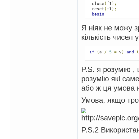
  close
(
f1
);
  reset
(
f1
);
begin
for
 i 
:=
1
 to n 
d
begin
Я ніяк не можу з
if
(
a 
/
5
=
 v
)
кількість чисел 
begin
        readln
(
f1
,
 a
)
        kil 
:=
 s1 
+
1
        S 
:=
 S 
+
 a
;
if
(
a 
/
5
=
 v
)
and
(
end
;
end
;
end
;
P.S. я розумію ,
  writeln
(
'Suma ='
,
 S
розумію які сам
  writeln
(
'Kol-vo ='
,
end
.
або ж ця умова 
Умова, якщо тро
P.S.2 Використа