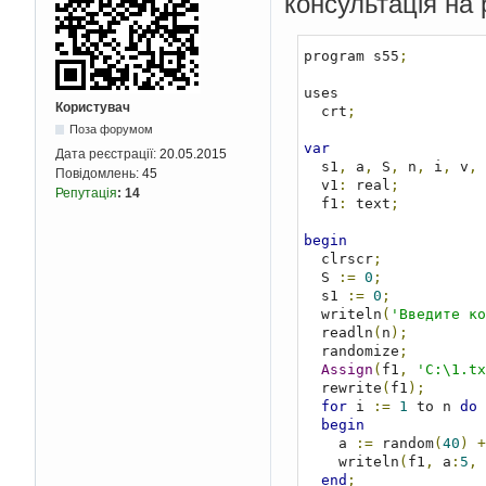
консультація на
program s55
;
uses

Користувач
  crt
;
Поза форумом
var
Дата реєстрації:
20.05.2015
  s1
,
 a
,
 S
,
 n
,
 i
,
 v
,
 
Повідомлень:
45
  v1
:
 real
;
Репутація
:
14
  f1
:
 text
;
begin
  clrscr
;
  S 
:=
0
;
  s1 
:=
0
;
  writeln
(
'Введите ко
  readln
(
n
);
  randomize
;
Assign
(
f1
,
'C:\1.tx
  rewrite
(
f1
);
for
 i 
:=
1
 to n 
do
begin
    a 
:=
 random
(
40
)
+
    writeln
(
f1
,
 a
:
5
,
end
;