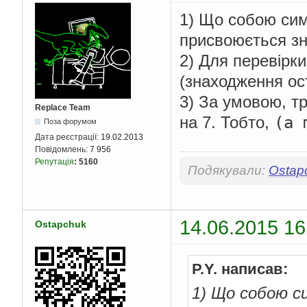
1) Що собою симв
присвоюється з
2) Для перевірк
(знаходження ос
3) За умовою, т
Replace Team
(a 
на 7. Тобто,
Поза форумом
Дата реєстрації:
19.02.2013
Повідомлень:
7 956
Репутація
:
5160
Подякували:
Ostap
14.06.2015 16
Ostapchuk
P.Y. написав:
1) Що собою си