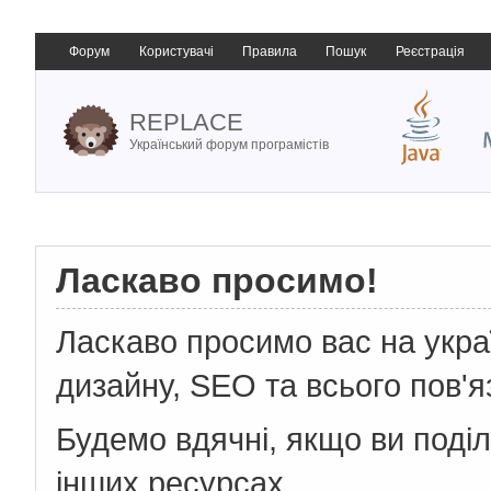
Форум
Користувачі
Правила
Пошук
Реєстрація
REPLACE
Український форум програмістів
Ласкаво просимо!
Ласкаво просимо вас на укр
дизайну, SEO та всього пов'я
Будемо вдячні, якщо ви поді
інших ресурсах.