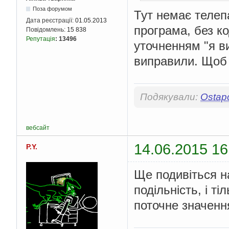
Поза форумом
Тут немає телеп
Дата реєстрації:
01.05.2013
програма, без ко
Повідомлень:
15 838
Репутація
:
13496
уточненням "я ви
виправили. Щоб н
Подякували:
Ostap
вебсайт
14.06.2015 16
P.Y.
Ще подивіться н
подільність, і ті
поточне значення