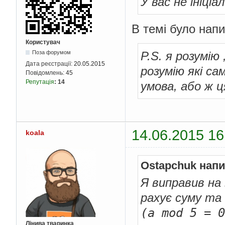
У вас не ініціа
В темі було нап
Користувач
P.S. я розумію
Поза форумом
Дата реєстрації:
20.05.2015
розумію які с
Повідомлень:
45
Репутація
:
14
умова, або ж ц
14.06.2015 16
koala
Ostapchuk напи
Я виправив на 
рахує суму та 
(a mod 5 = 0
Лінива тваринка