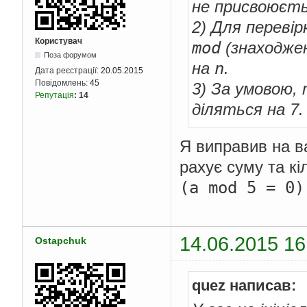
не присвоюєть
2) Для переві
Користувач
mod
(знаходже
Поза форумом
n
на
.
Дата реєстрації:
20.05.2015
Повідомлень:
45
3) За умовою,
Репутація
:
14
діляться на 7
Я виправив на ва
рахує суму та кіл
(a mod 5 = 0)
14.06.2015 16
Ostapchuk
quez написав: