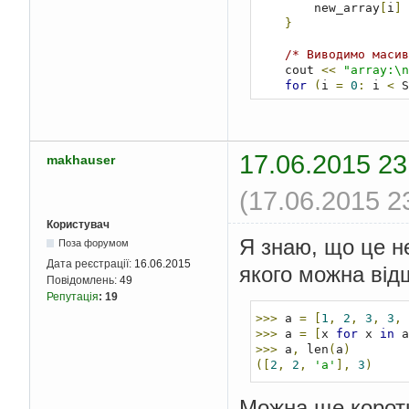
        new_array
[
i
]
}
/* Виводимо масив
    cout 
<<
"array:\n
for
(
i 
=
0
;
 i 
<
 S
        cout 
<<
 array
}
    cout 
<<
'\n'
;
17.06.2015 23
makhauser
/* Виводимо масив
    cout 
<<
"new_arra
(17.06.2015 2
for
(
i 
=
0
;
 i 
<
 S
        cout 
<<
 new_a
}
Користувач
    cout 
<<
'\n'
;
Я знаю, що це не
Поза форумом
Дата реєстрації:
16.06.2015
якого можна від
/* Перебираємо ко
Повідомлень:
49
for
(
i 
=
0
,
 found
Репутація
:
19
/* Рахуємо од
>>>
 a 
=
[
1
,
2
,
3
,
3
,
for
(
j 
=
0
,
 f
>>>
 a 
=
[
x 
for
 x 
in
 a
/* Якщо е
>>>
 a
,
 len
(
a
)
          
([
2
,
2
,
'a'
],
3
)
if
(
array
                flag
+
}
Можна ще коротш