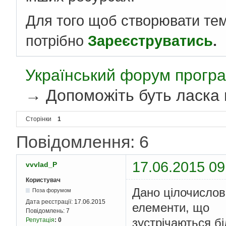
Для того щоб створювати те
потрібно
Зареєструватись
.
Український форум програ
→
Допоможіть буть ласка 
Сторінки
1
Повідомлення: 6
17.06.2015 09
vvvlad_P
Користувач
Дано цілочислов
Поза форумом
Дата реєстрації:
17.06.2015
елементи, що
Повідомлень:
7
зустрічаються бі
Репутація
:
0