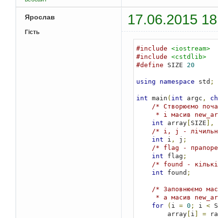
17.06.2015 18
Ярослав
Гість
#include
<iostream>
#include
<cstdlib>
#define
 SIZE 
20
using
namespace
 std
;
int
 main
(
int
 argc
,
ch
/* Cтворюємо поча
     * і масив ne
int
 array
[
SIZE
],
 
/* i, j - лічильн
int
 i
,
 j
;
/* flag - прапоре
int
 flag
;
/* found - кількі
int
 found
;
/* Заповнюємо мас
     * а масив new
for
(
i 
=
0
;
 i 
<
 S
        array
[
i
]
=
 ra