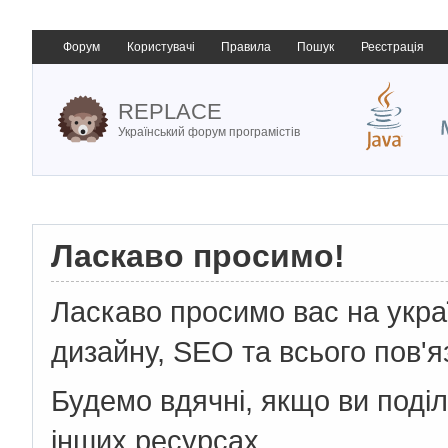
Форум
Користувачі
Правила
Пошук
Реєстрація
REPLACE
Український форум програмістів
Ласкаво просимо!
Ласкаво просимо вас на укр
дизайну, SEO та всього пов'я
Будемо вдячні, якщо ви поді
інших ресурсах.