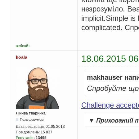
}
незрозуміло. Beaut
/* Перевіряєм
implicit.Simple i
if
(
flag 
>=
2
/* Переві
complicated. Сп
for
(
j 
=
/* Як
     
if
(
n
вебсайт
     
}
18.06.2015 06
koala
}
/* Якщо п
if
(
flag 
/* За
makhauser нап
              
                found
Спробуйте щос
}
}
}
Challenge accept
/* Виводимо масив
Лінива тваринка
    cout 
<<
"Знайдено
▼
Прихований 
Поза форумом
for
(
i 
=
0
;
 i 
<
 f
Дата реєстрації:
01.05.2013
        cout 
<<
 new_a
Повідомлень:
15 837
}
    cout 
<<
'\n'
;
Репутація
:
13495