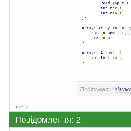
void
 input
();
int
 max
();
int
 min
();
};
Array
::
Array
(
int
 n
)
{
    data 
=
new
int
[
n
]
    size 
=
 n
;
}
Array
::~
Array
()
{
delete
[]
 data
;
}
void
Array
::
output
()
    cout 
<<
"Output:"
for
(
int
 i 
=
0
;
 i
        cout 
<<
 data
[
Подякували:
slavi
}
    cout 
<<
 endl
;
}
вебсайт
void
Array
::
input
()
{
Повідомлення: 2
    cout 
<<
"Input:"
for
(
int
 i 
=
0
;
 i
        cin 
>>
 data
[
i