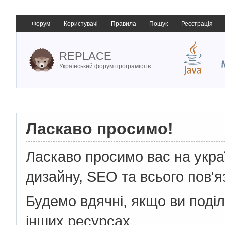
Форум
Користувачі
Правила
Пошук
Реєстрація
REPLACE
Український форум програмістів
Ласкаво просимо!
Ласкаво просимо вас на укр
дизайну, SEO та всього пов'я
Будемо вдячні, якщо ви поді
інших ресурсах.