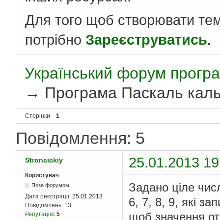
Для того щоб створювати те
потрібно
Зареєструватись
.
Український форум програ
→
Програма Паскаль кал
Сторінки
1
Повідомлення: 5
25.01.2013 19
Stroncickiy
Користувач
Задано ціле числ
Поза форумом
Дата реєстрації:
25.01.2013
6, 7, 8, 9, які з
Повідомлень:
13
щоб значення от
Репутація
:
5