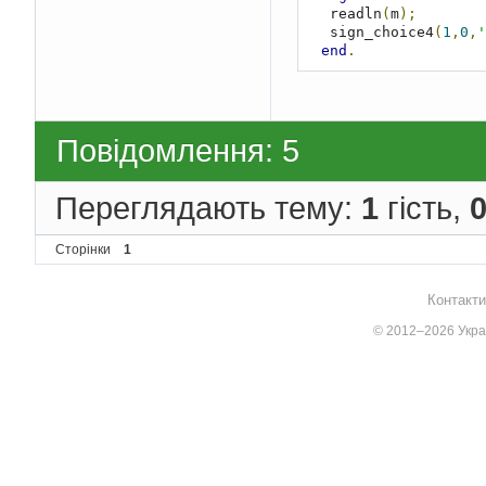
   readln
(
m
);
   sign_choice4
(
1
,
0
,
'
end
.
Повідомлення: 5
Переглядають тему:
1
гість,
Сторінки
1
Контакти
© 2012–2026 Украї