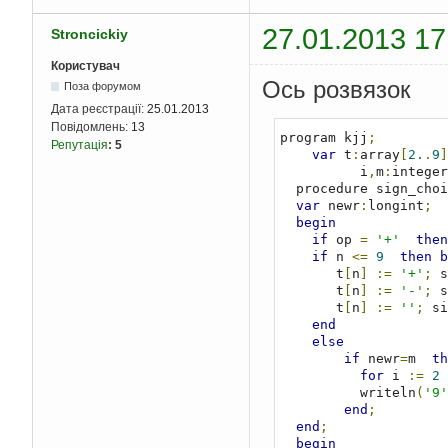
27.01.2013 17
Stroncickiy
Користувач
Ось розвязок
Поза форумом
Дата реєстрації:
25.01.2013
Повідомлень:
13
program kjj
;
Репутація
:
5
var
 t
:
array
[
2.
.
9
]
          i
,
m
:
integer
  procedure sign_cho
var
 newr
:
longint
;
begin
if
 op 
=
'+'
then
if
 n 
<=
9
then
b
       t
[
n
]
:=
'+'
;
 s
       t
[
n
]
:=
'-'
;
 s
       t
[
n
]
:=
''
;
 si
end
else
if
 newr
=
m  
th
for
 i 
:=
2
 
          writeln
(
'9'
end
;
end
;
begin