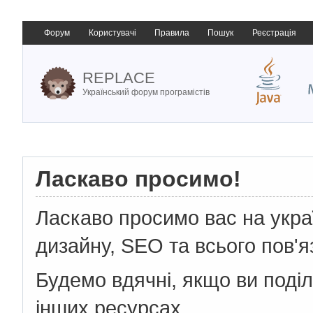
Форум
Користувачі
Правила
Пошук
Реєстрація
REPLACE
Український форум програмістів
Ласкаво просимо!
Ласкаво просимо вас на укр
дизайну, SEO та всього пов'я
Будемо вдячні, якщо ви поді
інших ресурсах.