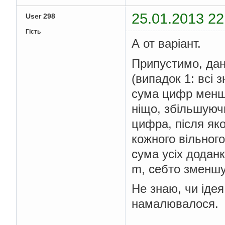
25.01.2013 22
User 298
Гість
А от варіант.
Припустимо, да
(випадок 1: всі 
сума цифр менша
ніщо, збільшуючи
цифра, після як
кожного вільного
сума усіх доданк
m, себто зменшув
Не знаю, чи ідея
намалювалося.