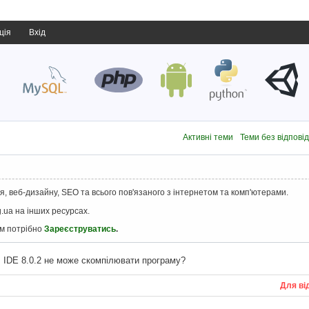
ція
Вхід
Активні теми
Теми без відпові
, веб-дизайну, SEO та всього пов'язаного з інтернетом та комп'ютерами.
.ua на інших ресурсах.
ам потрібно
Зареєструватись
.
 IDE 8.0.2 не може скомпілювати програму?
Для ві