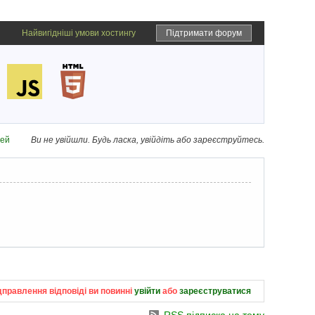
Найвигідніші умови хостингу
Підтримати форум
дей
Ви не увійшли.
Будь ласка, увійдіть або зареєструйтесь.
дправлення відповіді ви повинні
увійти
або
зареєструватися