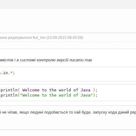
ннє редагувалося fed_lviv (23.09.2015 08:45:58)
:
амістів і в системі контролю версій писати так
a
.
io
.*;
.
println
(
Welcome
 to the world of 
Java
);
.
println
(
"Welcome to the world of Java"
);
б не чіпав, якщо людині подобається то хай буде, запуску кода даний ря