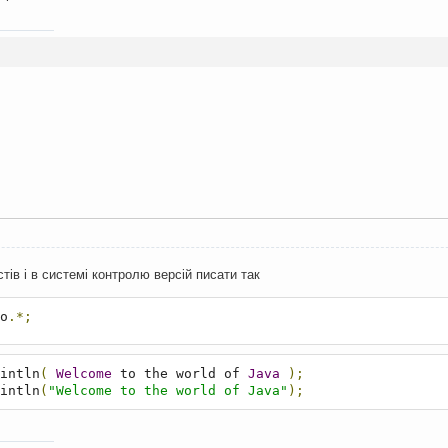
тів і в системі контролю версій писати так
o
.*;
intln
(
Welcome
 to the world of 
Java
);
intln
(
"Welcome to the world of Java"
);