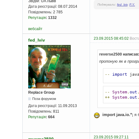
Звідки:
UA Львів
Подякували:
fed_lviv
,
P.Y.
Дата реєстрації:
08.07.2014
Повідомлень:
2 785
Репутація
:
1332
вебсайт
23.09.2015 08:45:02
Воста
fed_lviv
reverse2500 написав
пропоную як в прогр
--
import
 jav
--
System
.
out
Replace Group
++
System
.
out
Поза форумом
Дата реєстрації:
11.09.2013
Повідомлень:
811
import java.io.*;
я 
Репутація
:
664
23.09.2015 09:27:11
reverse2500