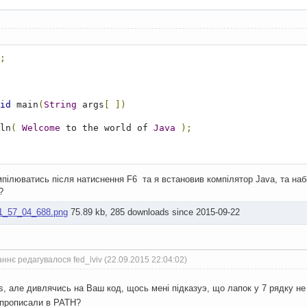
;
id
 main
(
String
 args
[
])
ln
(
Welcome
 to the world of 
Java
);
пілюватись після натиснення F6 та я встановив компілятор Java, та набир
?
1_57_04_688.png
75.89 kb, 285 downloads since 2015-09-22
ннє редагувалося fed_lviv (22.09.2015 22:04:02)
, але дивлячись на Ваш код, щось мені підказуэ, що лапок у 7 рядку н
 прописали в PATH?