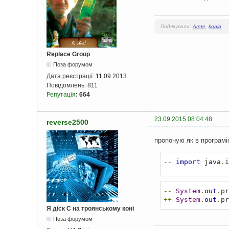
Подякували:
Arete
,
koala
Replace Group
Поза форумом
Дата реєстрації:
11.09.2013
Повідомлень:
811
Репутація
:
664
23.09.2015 08:04:48
reverse2500
пропоную як в програміс
--
import
 java
.
i
--
System
.
out
.
pr
++
System
.
out
.
pr
Я діск С на троянському коні
Поза форумом