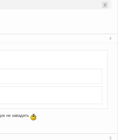
2
4
док не завадить
5