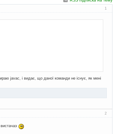
RSS підписка на тему
1
аю javac, і видає, що даної команди не існує, як мені
2
е вистачаэ