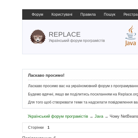
Форум
Користувачі
Правила
Пошук
Реєстра
REPLACE
Український форум програмістів
Ласкаво просимо!
Ласкаво просимо вас на україномовний форум з програмування
Будемо вдячні, якщо ви поділитись посиланням на Replace.org
Для того щоб створювати теми та надсилати повідомлення в
Український форум програмістів
→
Java
→
Чому NetBeans
Сторінки
1