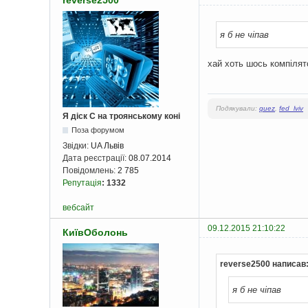
я б не чіпав
хай хоть шось компілят
Подякували:
quez
,
fed_lviv
Я діск С на троянському коні
Поза форумом
Звідки:
UA Львів
Дата реєстрації:
08.07.2014
Повідомлень:
2 785
Репутація
:
1332
вебсайт
09.12.2015 21:10:22
КиївОболонь
reverse2500 написав
я б не чіпав