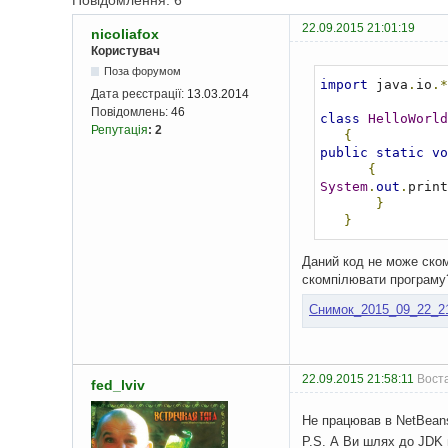
Повідомлення: 6
22.09.2015 21:01:19
nicoliafox
Користувач
Поза форумом
import
 java
.
io
.*
Дата реєстрації:
13.03.2014
Повідомлень:
46
class
HelloWorld
Репутація
:
2
{
public
static
vo
{
System
.
out
.
print
}
}
Даний код не може ском
скомпілювати програму
Снимок_2015_09_22_2
22.09.2015 21:58:11
Воста
fed_lviv
Не працював в NetBeans
P.S. А Ви шлях до JDK