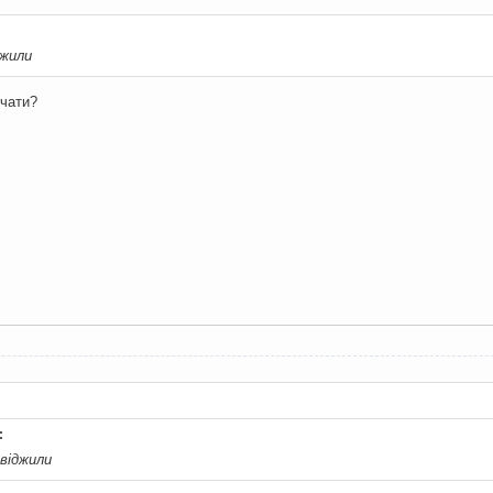
джили
 чати?
:
віджили