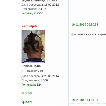
Звідки:
Кременчук, Україна
Дата реєстрації:
18.07.2012
Повідомлень:
4 871
Репутація
:
2550
19.11.2015 09:30:33
karmeljuk
форуми вже своє відж
Replace Team
Поза форумом
Дата реєстрації:
28.01.2014
Повідомлень:
1 506
Репутація
:
824
вебсайт
19.11.2015 14:49:59
Q-bart