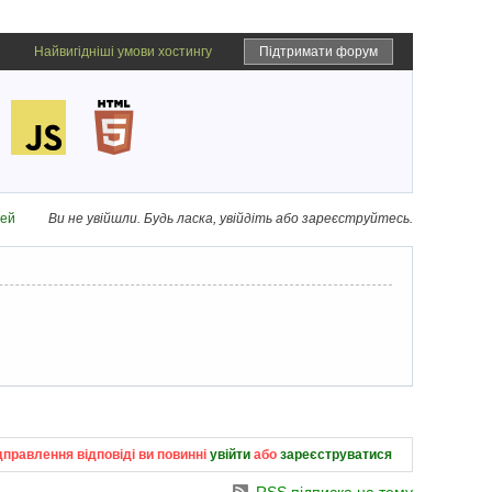
Найвигідніші умови хостингу
Підтримати форум
дей
Ви не увійшли.
Будь ласка, увійдіть або зареєструйтесь.
дправлення відповіді ви повинні
увійти
або
зареєструватися