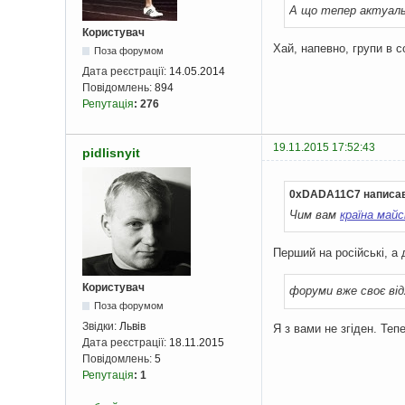
А що тепер актуал
Користувач
Хай, напевно, групи в с
Поза форумом
Дата реєстрації:
14.05.2014
Повідомлень:
894
Репутація
:
276
19.11.2015 17:52:43
pidlisnyit
0xDADA11C7 написав
Чим вам
країна май
Перший на російські, а
Користувач
форуми вже своє ві
Поза форумом
Звідки:
Львів
Я з вами не згіден. Те
Дата реєстрації:
18.11.2015
Повідомлень:
5
Репутація
:
1