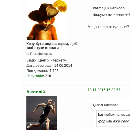
karmeljuk написав:
форуми вже своє ві
А що тепер актуальне?
Хочу бути модератором, щоб
такі штуки ставити
Поза форумом
Звідки:
Центр інтернету
Дата реєстрації:
14.06.2014
Повідомлень:
1 726
Репутація
:
718
19.11.2015 16:39:57
Анатолій
Q-bart написав:
karmeljuk написав
форуми вже своє 