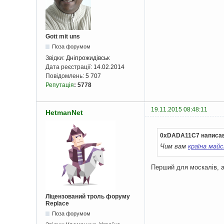
Gott mit uns
Поза форумом
Звідки:
Дніпрожидівськ
Дата реєстрації:
14.02.2014
Повідомлень:
5 707
Репутація
:
5778
19.11.2015 08:48:11
HetmanNet
0xDADA11C7 написав
Чим вам
країна май
Перший для москалів, а
Ліцензований троль форуму
Replace
Поза форумом