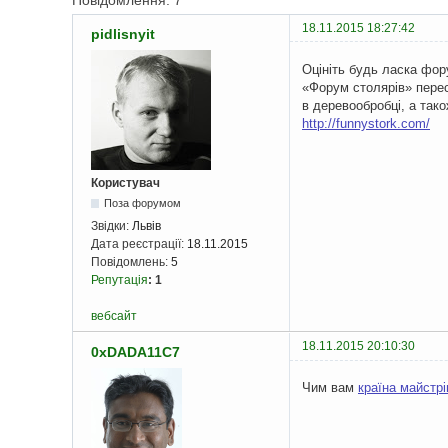
Повідомлення: 7
18.11.2015 18:27:42
pidlisnyit
Оцініть будь ласка фор
«Форум столярів» перес
в деревообробці, а так
http://funnystork.com/
Користувач
Поза форумом
Звідки:
Львів
Дата реєстрації:
18.11.2015
Повідомлень:
5
Репутація
:
1
вебсайт
18.11.2015 20:10:30
0xDADA11C7
Чим вам
країна майстрі