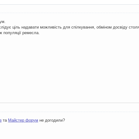
ум.
лідує ціль надавати можливість для спілкування, обміном досвіду столяр
ож популяції ремесла.
в
та
Майстер форум
не догодили?