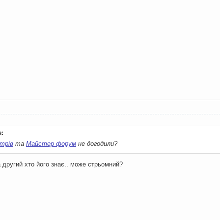
:
стрів
та
Майстер форум
не догодили?
 другий хто його знає.. може стрьомний?