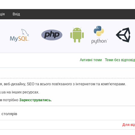
ція
Вхід
Активні теми
Теми без відпові
, веб-дизайну, SEO та всього пов'язаного з інтернетом та комп'ютерами.
.ua на інших ресурсах.
ам потрібно
Зареєструватись
.
 столярів
Для ві