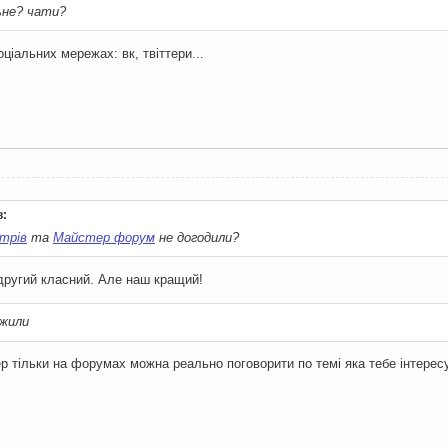
ьне? чати?
оціальних мережах: вк, твіттери...
:
стрів
та
Майстер форум
не догодили?
 другий класний. Але наш кращий!
джили
пер тільки на форумах можна реально поговорити по темі яка тебе інтерес