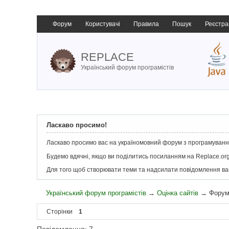
Форум
Користувачі
Правила
Пошук
Реєстра
REPLACE
Український форум програмістів
Ласкаво просимо!
Ласкаво просимо вас на україномовний форум з програмування
Будемо вдячні, якщо ви поділитись посиланням на Replace.org
Для того щоб створювати теми та надсилати повідомлення в
Український форум програмістів
→
Оцінка сайтів
→
Форум
Сторінки
1