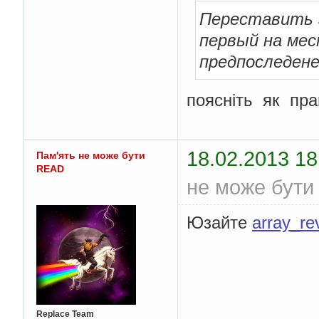
}
Переставить 
}
           cout 
<<
"\
первый на мес
for
(
j 
=
0
;
 
предпоследене
{
    cout 
<<
 b
[
j
]
<<
"
}
поясніть як пр
    cout 
<<
"\n"
;
     getch 
();
18.02.2013 18
return
0
;
Пам'ять не може бути
}
READ
не може бути
Юзайте
array_re
Replace Team