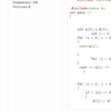
Повідомлень:
150
Репутація
:
9
#include
<conio.h>
int
 main 
()
{
int
 a
[
9
],
i
,
b
[
5
];
int
 j 
=
0
,
for
(
i 
=
0
;
 i 
<
9
{
     cin
>>
a
[
i
];
}
for
(
i 
=
0
{
     cout 
<<
 a
[
i
]
<<
}
for
(
i 
=
0
;
 i 
<
9
{
if
(
 i
%
2
==
0
{
            b
[
j
]
=
 a
[
            j
++;