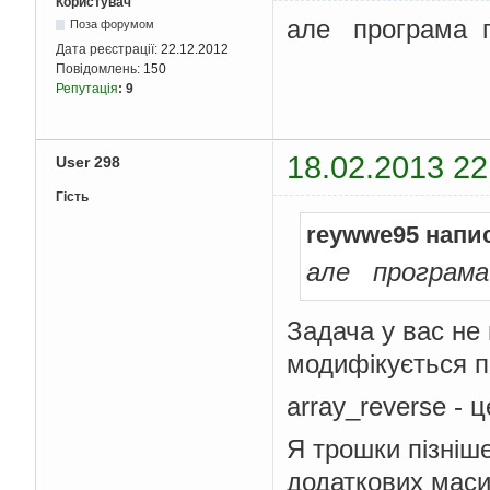
Користувач
{
але програма 
Поза форумом
    cout 
<<
 b
[
j
]
<<
"
}
Дата реєстрації:
22.12.2012
    cout 
<<
"\n"
;
Повідомлень:
150
for
(
int
 
Репутація
:
9
{
                cout
<
18.02.2013 22
User 298
}
Гість
reywwe95 напи
     getch 
();
return
0
;
але програма
}
Задача у вас не
модифікується п
array_reverse -
Я трошки пізніш
додаткових масив