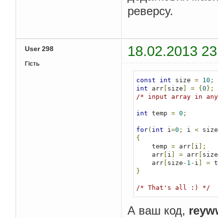
реверсу.
18.02.2013 23
User 298
Гість
const
int
 size 
=
10
;
int
 arr
[
size
]
=
{
0
};
/* input array in any
int
 temp 
=
0
;
for
(
int
 i
=
0
;
 i 
<
 size
{
    temp 
=
 arr
[
i
];
    arr
[
i
]
=
 arr
[
size
    arr
[
size
-
1
-
i
]
=
 t
}
/* That's all :) */
А ваш код,
reyw