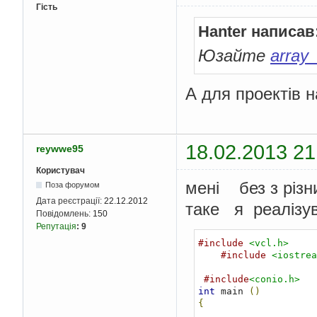
Гість
Hanter написав
Юзайте
array
А для проектів н
18.02.2013 21
reywwe95
Користувач
мені без з різ
Поза форумом
Дата реєстрації:
22.12.2012
таке я реалізу
Повідомлень:
150
Репутація
:
9
#include
<vcl.h>
#include
<iostrea
#include
<conio.h>
int
 main 
()
{