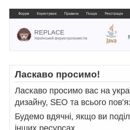
Форум
Користувачі
Правила
Пошук
Реєстрація
REPLACE
Український форум програмістів
Ласкаво просимо!
Ласкаво просимо вас на укр
дизайну, SEO та всього пов'я
Будемо вдячні, якщо ви поді
інших ресурсах.