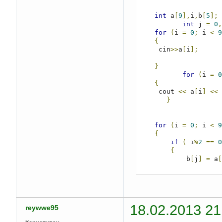
int
 a
[
9
],
i
,
b
[
5
];
int
 j 
=
0
,
for
(
i 
=
0
;
 i 
<
9
{
     cin
>>
a
[
i
];
}
for
(
i 
=
0
{
     cout 
<<
 a
[
i
]
<<
}
for
(
i 
=
0
;
 i 
<
9
{
if
(
 i
%
2
==
0
{
            b
[
j
]
=
 a
[
            j
++;
}
}
           cout 
<<
"\
18.02.2013 21
reywwe95
for
(
j 
=
0
;
 