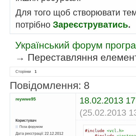
Для того щоб створювати те
потрібно
Зареєструватись
.
Український форум програ
→
Переставляння елемент
Сторінки
1
Повідомлення: 8
18.02.2013 17
reywwe95
(25.02.2013 1
Користувач
Поза форумом
#include
<vcl.h>
Дата реєстрації:
22.12.2012
#include
<iostrea