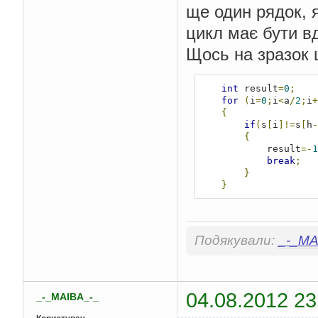
ще один рядок, я
цикл має бути в
Щось на зразок 
int
 result
=
0
;
for
(
i
=
0
;
i
<
a
/
2
;
i
+
{
if
(
s
[
i
]!=
s
[
h
-
{
            result
=-
1
break
;
}
}
Подякували:
_-_MA
04.08.2012 23
_-_MAIBA_-_