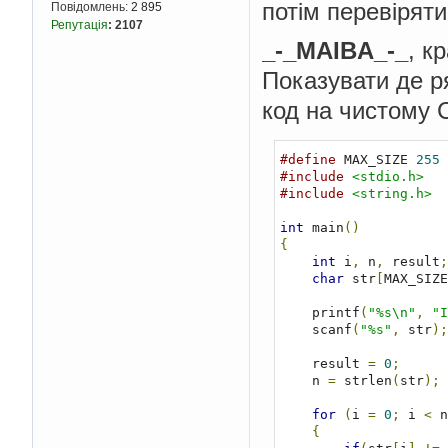
потім перевіряти
Повідомлень:
2 895
Репутація
:
2107
_-_MAIBA_-_
, к
Показувати де р
код на чистому C
#define
 MAX_SIZE 
255
#include
<stdio.h>
#include
<string.h>
int
 main
()
{
int
 i
,
 n
,
 result
;
char
 str
[
MAX_SIZE
    printf
(
"%s\n"
,
"I
    scanf
(
"%s"
,
 str
);
    result 
=
0
;
    n 
=
 strlen
(
str
);
for
(
i 
=
0
;
 i 
<
 n
{