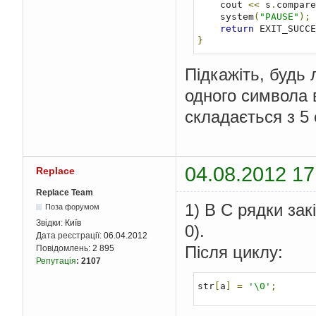
    cout 
<<
 s
.
compare
    system
(
"PAUSE"
);
return
 EXIT_SUCCE
}
Підкажіть, будь 
одного символа в
складається з 5 
04.08.2012 17
Replace
Replace Team
1) В C рядки за
Поза форумом
Звідки:
Київ
0).
Дата реєстрації:
06.04.2012
Після циклу:
Повідомлень:
2 895
Репутація
:
2107
str
[
a
]
=
'\0'
;