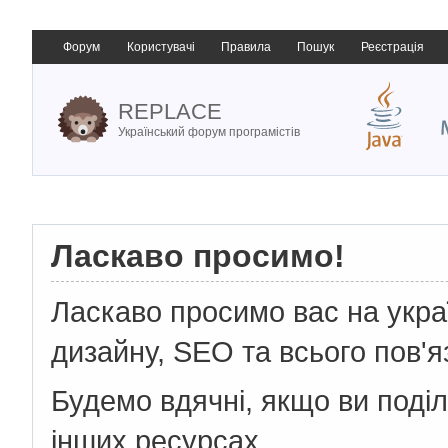
Форум
Користувачі
Правила
Пошук
Реєстрація
REPLACE
Український форум програмістів
Ласкаво просимо!
Ласкаво просимо вас на укр
дизайну, SEO та всього пов'я
Будемо вдячні, якщо ви поді
інших ресурсах.