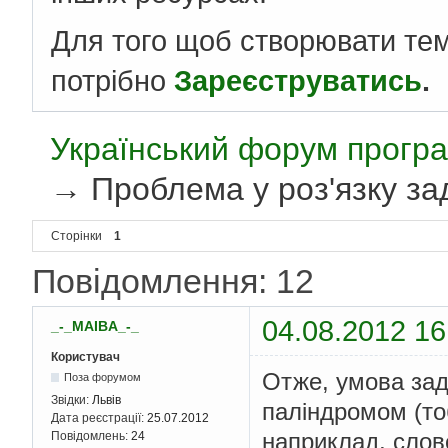
Для того щоб створювати те
потрібно
Зареєструватись
.
Український форум програ
→
Проблема у роз'язку за
Сторінки
1
Повідомлення: 12
04.08.2012 16
_-_MAIBA_-_
Користувач
Отже, умова зада
Поза форумом
Звідки:
Львів
паліндромом (то
Дата реєстрації:
25.07.2012
наприклад, слово
Повідомлень:
24