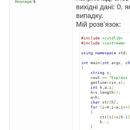
Репутація
:
5
вихідні дані: 0,
випадку.
Мій розв'язок:
#include
<cstdlib>
#include
<iostream>
using
namespace
 std
;
int
 main
(
int
 argc
,
ch
{
string
 s
;
    cout 
<<
"Express 
    getline
(
cin
,
s
);
int
 h
,
a
,
i
;
    h
=
s
.
length
();
    a
=
h
;
char
 str
[
h
];
for
(
i
=
0
;
i
<
a
;
i
++)
{
        str
[
i
]=
s
[
h
-
1
]
        h
--;
}