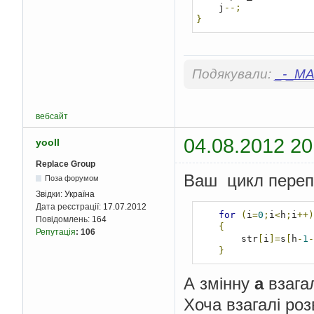
    j
--;
}
Подякували:
_-_MA
вебсайт
04.08.2012 20
yooll
Replace Group
Ваш цикл перепи
Поза форумом
Звідки:
Україна
Дата реєстрації:
17.07.2012
for
(
i
=
0
;
i
<
h
;
i
++)
Повідомлень:
164
{
Репутація
:
106
        str
[
i
]=
s
[
h
-
1
-
}
А змінну
а
взагал
Хоча взагалі ро