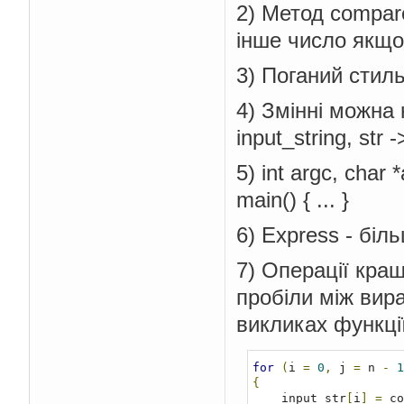
2) Метод compare
інше число якщо 
3) Поганий стил
4) Змінні можна
input_string, str 
5) int argc, char
main() { ... }
6) Express - біл
7) Операції кра
пробіли між вира
викликах функції
for
(
i 
=
0
,
 j 
=
 n 
-
1
{
    input_str
[
i
]
=
 co