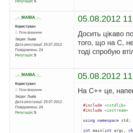
Репутація
:
5
05.08.2012 11
_-_MAIBA_-_
Користувач
Досить цікаво по
Поза форумом
Звідки:
Львів
того, що на С, 
Дата реєстрації:
25.07.2012
тоді спробую вті
Повідомлень:
24
Репутація
:
5
05.08.2012 11
_-_MAIBA_-_
Користувач
На С++ це, напе
Поза форумом
Звідки:
Львів
Дата реєстрації:
25.07.2012
#include
<cstdlib>
Повідомлень:
24
#include
<iostream>
Репутація
:
5
using
namespace
 std
;
int
 main
(
int
 argc
,
ch