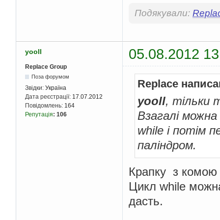
Подякували:
Repla
05.08.2012 13
yooll
Replace Group
Поза форумом
Replace написа
Звідки:
Україна
Дата реєстрації:
17.07.2012
yooll
, тільки 
Повідомлень:
164
Взагалі можна
Репутація
:
106
while і потім п
паліндром.
Крапку з комою
Цикл while можн
дасть.