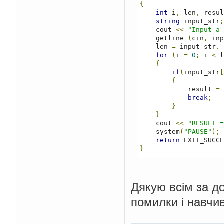
{
int
 i
,
 len
,
 resul
string
 input_str
;
    cout 
<<
"Input a 
    getline 
(
cin
,
 inp
    len 
=
 input_str
.
 
for
(
i 
=
0
;
 i 
<
 l
{
if
(
input_str
[
{
            result 
=
break
;
}
}
    cout 
<<
"RESULT =
    system
(
"PAUSE"
);
return
 EXIT_SUCCE
}
Дякую всім за до
помилки і навчив