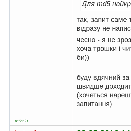
Для md5 найкра
так, запит саме 
відразу не напис
чесно - я не зр
хоча трошки і чи
би))
буду вдячний за
швидше доходи
(хочеться нарешт
запитання)
вебсайт