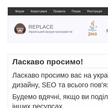
Форум
Користувачі
Правила
Пошук
Реєстрація
REPLACE
Український форум програмістів
Ласкаво просимо!
Ласкаво просимо вас на укр
дизайну, SEO та всього пов'я
Будемо вдячні, якщо ви поді
інших ресурсах.