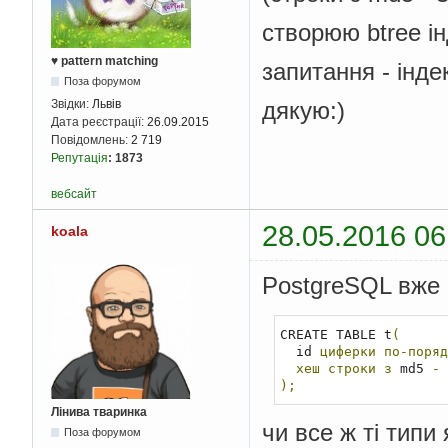
створюю btree і
♥ pattern matching
запитання - інд
Поза форумом
дякую:)
Звідки:
Львів
Дата реєстрації:
26.09.2015
Повідомлень:
2 719
Репутація
:
1873
вебсайт
28.05.2016 06
koala
PostgreSQL вже 
CREATE TABLE t
(
  id 
циферки
по-поряд
хеш
строки
з
 md5 
-
);
Лінива тваринка
чи все ж ті типи 
Поза форумом