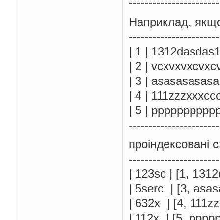
-----------------------
Наприклад, якщ
-----------------------
| 1 | 1312dasdas
| 2 | vcxvxvxcvxc
| 3 | asasasasas
| 4 | 111zzzxxxcc
| 5 | pppppppppp
-----------------------
проіндексовані с
-----------------------
| 123sc | [1, 13
| 5serc | [3, as
| 632x | [4, 111
| 112x | [5, ppp