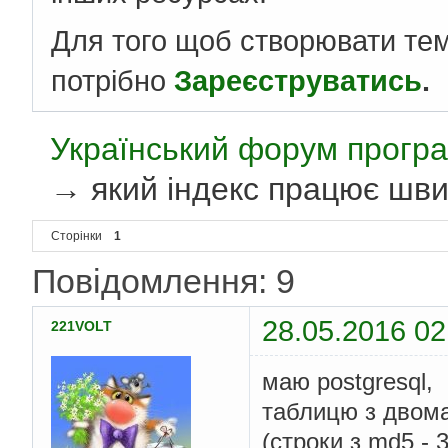
Для того щоб створювати те
потрібно
Зареєструватись
.
Український форум програ
→
який індекс працює шв
Сторінки
1
Повідомлення: 9
28.05.2016 02
221VOLT
маю postgresql,
таблицю з двома
(строки з md5 -