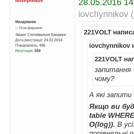
28.05.2016 14
iovchynnikov
iovchynnikov 
Мандрівник
Поза форумом
221VOLT напис
Звідки:
Спочивальня Бандери
Дата реєстрації:
24.01.2016
iovchynnikov 
Повідомлень:
496
Репутація
:
589
221VOLT на
запитання 
чому?
А які запити
Якщо ви бу
table WHERE
O(log)).
В усі
порівняльні о