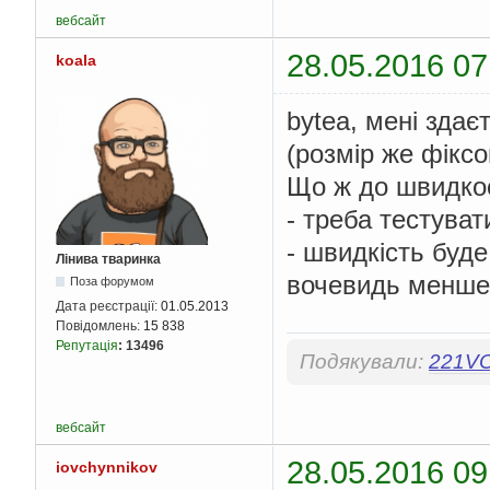
вебсайт
28.05.2016 07
koala
bytea, мені здає
(розмір же фіксо
Що ж до швидкос
- треба тестуват
- швидкість буде
Лінива тваринка
вочевидь менше 
Поза форумом
Дата реєстрації:
01.05.2013
Повідомлень:
15 838
Репутація
:
13496
Подякували:
221V
вебсайт
28.05.2016 09
iovchynnikov