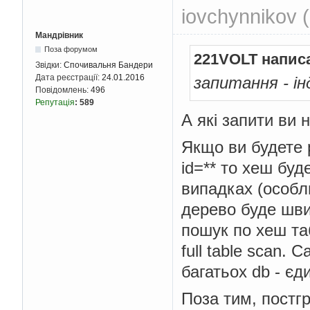
iovchynnikov 
Мандрівник
Поза форумом
221VOLT напис
Звідки:
Спочивальня Бандери
Дата реєстрації:
24.01.2016
запитання - і
Повідомлень:
496
Репутація
:
589
А які запити ви
Якщо ви будете
id=** то хеш буд
випадках (особли
дерево буде шви
пошук по хеш та
full table scan.
багатьох db - єд
Поза тим, постгр