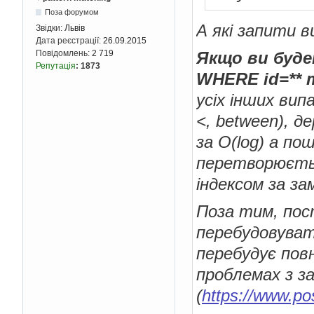
Поза форумом
А які запити 
Звідки:
Львів
Дата реєстрації:
26.09.2015
Якщо ви буде
Повідомлень:
2 719
Репутація
:
1873
WHERE id=** 
усіх інших випа
<, between), д
за O(log) а п
перетворюється
індексом за за
Поза тим, пост
перебудовувати
перебудує повн
проблемах з з
(
https://www.po