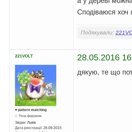
а у дереві можн
Сподіваюся хоч 
Подякували:
221V
28.05.2016 16
221VOLT
дякую, те що по
♥ pattern matching
Поза форумом
Звідки:
Львів
Дата реєстрації:
26.09.2015