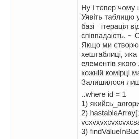
Ну і тепер чому 
Уявіть таблицю у
базі - ітерація 
співпадають. ~ O
Якщо ми створює
хештаблиці, яка 
елементів якого
кожній комірці м
Залишилося лиш
..where id = 1
1) якийсь_алгор
2) hastableArray[
vcxvxvxcvxcvxcs
3) findValueInBuc