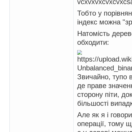
vcxvxvxcvxcvxcs
Тобто у порівня
індекс можна "зр
Натомість дерев
обходити:
Звичайно, тупо в
де праве значенн
сторону піти, до
більшості випад
Але як я і гово
операції, тому 