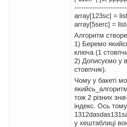
-----------------------
array[123sc] = li
array[5serc] = li
Алгоритм створе
1) Беремо якийс
ключа (1 стовпч
2) Дописуємо у в
стовпчик).
Чому у бакеті м
якийсь_алгоритм
тож 2 різних зна
індекс. Ось тому
1312dasdas131sad
у хештаблиці вон