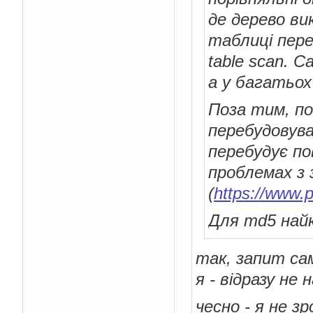
де дерево вик
таблиці пер
table scan. 
а у багатьох
Поза тим, по
перебудовува
перебудує по
проблемах з 
(
https://www.p
Для md5 найк
так, запит са
я - відразу не
чесно - я не з