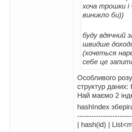
хоча трошки і 
виникло би))
буду вдячний з
швидше доход
(хочеться нар
себе це запит
Особливого розум
структур даних: h
Най маємо 2 інде
hashIndex зберіга
-----------------------
| hash(id) | List<