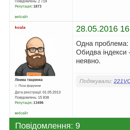
Повідомлень:
2 719
Репутація
:
1873
вебсайт
28.05.2016 16
koala
Одна проблема: 
Обидва індекси -
неявно.
Лінива тваринка
Подякували:
221V
Поза форумом
Дата реєстрації:
01.05.2013
Повідомлень:
15 838
Репутація
:
13496
вебсайт
Повідомлення: 9