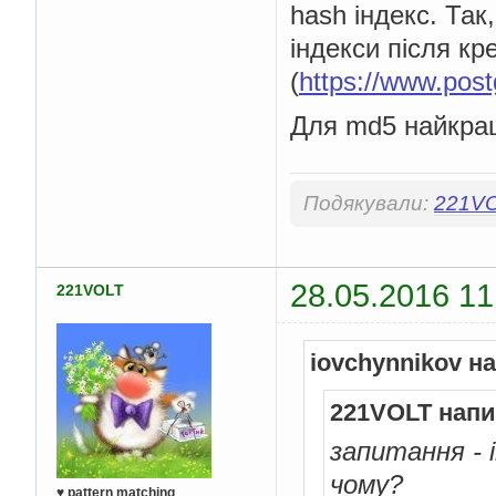
hash індекс. Так
індекси після к
(
https://www.post
Для md5 найкращі
Подякували:
221V
28.05.2016 11
221VOLT
iovchynnikov н
221VOLT напи
запитання - 
чому?
♥ pattern matching