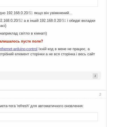
дно 192.168.0.20
/$1
якщо він увімкнений...
2.168.0.20
/$2
а в іншій 192.168.0.20
/$1
і обидві вкладки
асі)
априклад світло в кімнаті)
залишалось пусте поле?
ethernet-arduino-control
їхній код в мене не працює, а
трібний елемент сторінки а не вся сторінка і весь сайт
1
2
ета-тега 'refresh' для автоматичного оновлення: