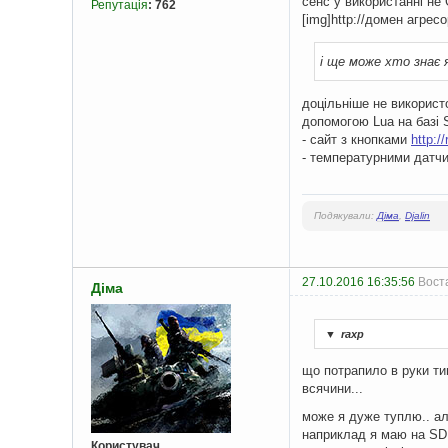
сенс у використанні не 
Репутація
:
762
[img]http://домен агре
і ще може хто знає
доцільніше не використ
допомогою Lua на базі 
- сайт з кнопками
http:/
- температурними датч
Подякували:
Діма
,
Djalin
27.10.2016 16:35:56
Воста
Діма
▼
raxp
що потрапило в руки тим
всячини...
може я дуже туплю.. але
наприклад я маю на SD 
Користувач