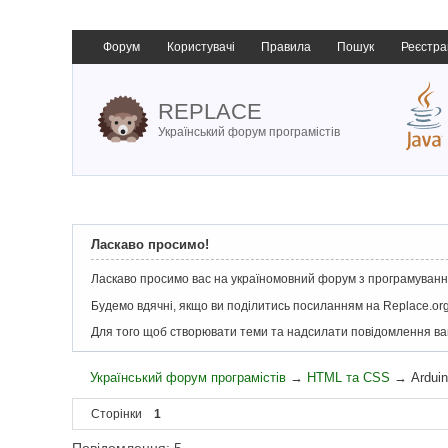
Форум
Користувачі
Правила
Пошук
Реєстра
REPLACE
Український форум програмістів
Ласкаво просимо!
Ласкаво просимо вас на україномовний форум з програмування
Будемо вдячні, якщо ви поділитись посиланням на Replace.org
Для того щоб створювати теми та надсилати повідомлення в
Український форум програмістів
→
HTML та CSS
→
Ardui
Сторінки
1