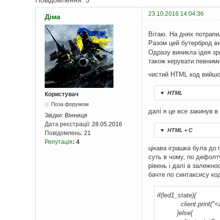
Повідомлення: 5
23.10.2016 14:04:36
Діма
Вітаю. На днях потрапи
Разом цей бутерброд в
Одразу виникла ідея зр
також керувати певним
чистий HTML код вийшо
▼
HTML
Користувач
Поза форумом
далі я це все закинув в
Звідки:
Вінниця
Дата реєстрації:
28.05.2016
▼
HTML + C
Повідомлень:
21
Репутація
:
4
цікава іграшка була до 
суть в чому, по дефолт
рівень і далі в залежно
бачте по синтаксису код
if(led1_state){
client.print("<a hr
}else{