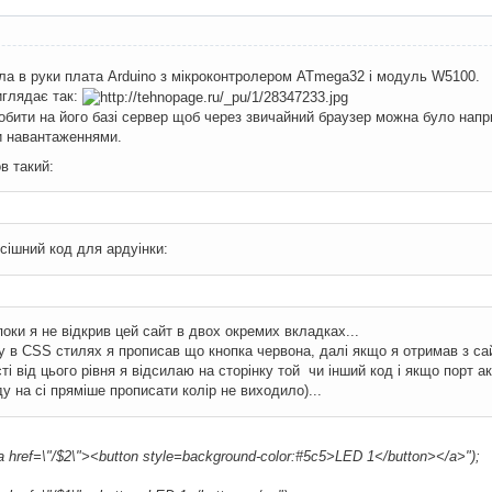
ла в руки плата Arduino з мікроконтролером ATmega32 і модуль W5100.
иглядає так:
обити на його базі сервер щоб через звичайний браузер можна було напри
и навантаженнями.
в такий:
 сішний код для ардуінки:
поки я не відкрив цей сайт в двох окремих вкладках...
у в CSS стилях я прописав що кнопка червона, далі якщо я отримав з са
сті від цього рівня я відсилаю на сторінку той чи інший код і якщо порт 
у на сі пряміше прописати колір не виходило)...
ef=\"/$2\"><button style=background-color:#5c5>LED 1</button></a>");