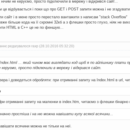
 нічим не керуємо, просто підключили в мережу і відкрився сайт...
м це відбувається і поки що про GET i POST запити можна і не згадувати
ти сайт і в мене просто перестало вантажити з написам "stack Overflow"
вже більше кода на її скромні 32кб а з флешки просто глухо, ніяк не вихо
ити HTML в C++ це не по феншую...
ннє редагувалося raxp (28.10.2016 05:32:20)
ndex.html ... який чином має виглядати код щоб я по айпішнику плати 
е керуємо, просто підключили в мережу і відкрився сайт.
зера і доведеться обробляти: при отриманні запиту на Index.html в url, чи
т
 При отриманні запиту на малюнки в index.htm, читаємо з флешки бiнарно
значно простіша і на ню можна навішати купу всякої всячини...
авішати всячини можна не тільки на неї.