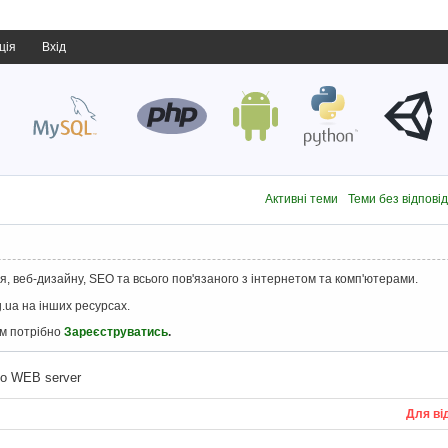
ція
Вхід
Активні теми
Теми без відпові
, веб-дизайну, SEO та всього пов'язаного з інтернетом та комп'ютерами.
.ua на інших ресурсах.
ам потрібно
Зареєструватись
.
no WEB server
Для ві