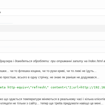
т
браузера і доведеться обробляти: при отриманні запиту на Index.html в 
шки... чи то флешка коцана, чи то руки криві, чи то лижі не їдуть...
 простіше, всього в одну стрічку, не знаю як раніше не додумався...
eta http-equiv=\"refresh\" content=\"2;url=http://192.16
ко що здається температури міняються в реальному часі і кілька клієнті
ляцати не тільки з сайту... тепер ще треба придумати навіщо це мені...