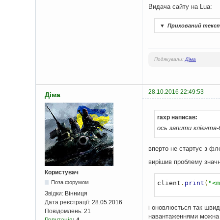
Видача сайту на Lua:
▼
Прихований текс
Подякували:
Діма
28.10.2016 22:49:53
Діма
raxp написав:
ось запити клієнта-
вперто не стартує з фле
вирішив проблему значно
Користувач
Поза форумом
client
.
print
(
"<m
Звідки:
Вінниця
Дата реєстрації:
28.05.2016
і оновлюється так швид
Повідомлень:
21
навантаженнями можна к
Репутація
:
4