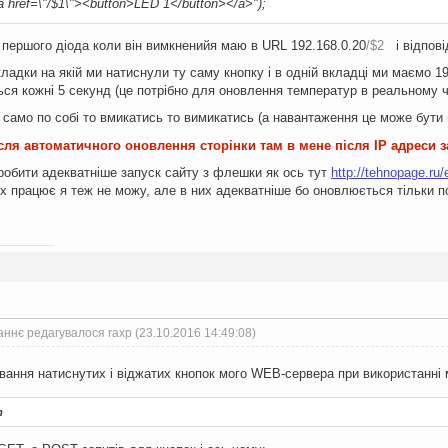
ef=\"/$1\"><button>LED 1</button></a>");
 першого діода коли він вимкненийя маю в URL 192.168.0.20
/$2
і відпові
ладки на якій ми натиснули ту саму кнопку і в одній вкладці ми маємо 19
я кожні 5 секунд (це потрібно для оновлення температур в реальному ч
 само по собі то вмикатись то вимикатись (а навантаження це може бути н
ісля автоматичного оновлення сторінки там в мене після IP адреси 
зробити адекватніше запуск сайту з флешки як ось тут
http://tehnopage.ru/
их працює я теж не можу, але в них адекватніше бо оновлюється тільки по
ннє редагувалося raxp (23.10.2016 14:49:08)
ування натиснутих і віджатих кнопок мого WEB-сервера при використанні м
т