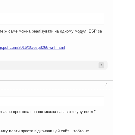
е те ж саме можна реалізувати на одному модулі ESP за
ogspot.com/2016/10/esp8266-wi-fi.html
2
3
 значно простіша і на ню можна навішати купу всякої
ику плати просто відкривав цей сайт... тобто не