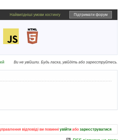
Найвигідніші умови хостингу
Підтримати форум
дей
Ви не увійшли.
Будь ласка, увійдіть або зареєструйтесь.
дправлення відповіді ви повинні
увійти
або
зареєструватися