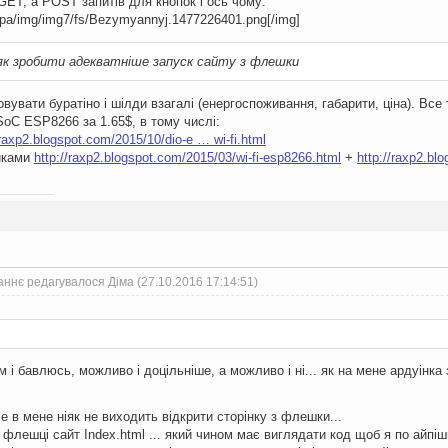
GET, a POST запитів для кнопок і ось чому:
сора/img/img7/fs/Bezymyannyj.1477226401.png[/img]
 як зробити адекватніше запуск сайту з флешки
овувати буратіно і шілди взагалі (енергоспоживання, габарити, ціна). Вс
SoC ESP8266 за 1.65$, в тому числі:
/raxp2.blogspot.com/2015/10/dio-e … wi-fi.html
иками
http://raxp2.blogspot.com/2015/03/wi-fi-esp8266.html
+
http://raxp2.bl
ннє редагувалося Діма (27.10.2016 17:14:51)
 і бавлюсь, можливо і доцільніше, а можливо і ні... як на мене ардуінка
 в мене ніяк не виходить відкрити сторінку з флешки...
флешці сайт Index.html ... який чином має виглядати код щоб я по айпішн