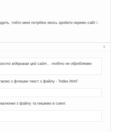
дить, тобто мені потрібно якось зробити окремо сайт і
4
просто відкривав цей сайт... тобто не обробляємо
таємо з флешки текст з файлу - 'Index.html':
 малюнки з файлу та пишемо в сокет.