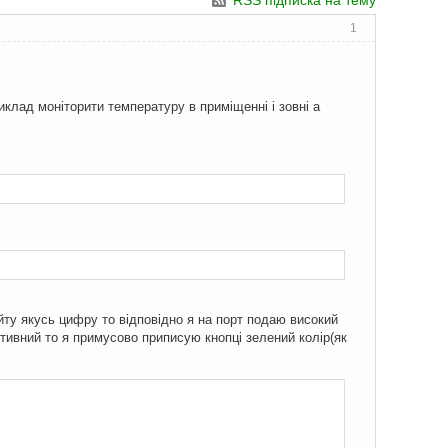
RSS підписка на тему
1
клад моніторити температуру в приміщенні і зовні а
йту якусь цифру то відповідно я на порт подаю високий
активний то я примусово приписую кнопці зелений колір(як