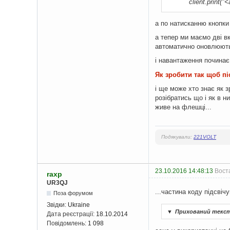
client.print("<a hr
а по натисканню кнопки
а тепер ми маємо дві вк
автоматично оновлюютьс
і навантаження починає
Як зробити так щоб п
і ще може хто знає як 
розібратись що і як в н
живе на флешці...
Подякували:
221VOLT
23.10.2016 14:48:13
Воста
raxp
UR3QJ
...частина коду підсвіч
Поза форумом
Звідки:
Ukraine
▼
Прихований текс
Дата реєстрації:
18.10.2014
Повідомлень:
1 098