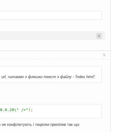
1
5
url, читаємо з флешки текст з файлу - 'Index.html':
8.0.20\" />"
);
в не конфліктують і тицялки приліпив так що