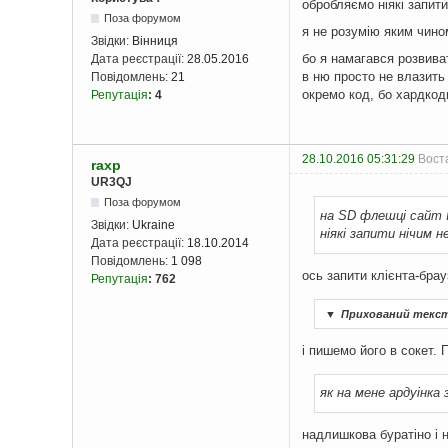
обробляємо ніякі запити
Поза форумом
я не розумію яким чино
Звідки:
Вінниця
бо я намагався розвива
Дата реєстрації:
28.05.2016
в ню просто не влазить 
Повідомлень:
21
окремо код, бо хардкод
Репутація
:
4
28.10.2016 05:31:29
Воста
raxp
UR3QJ
Поза форумом
на SD флешці сайт I
Звідки:
Ukraine
ніякі запити нічим н
Дата реєстрації:
18.10.2014
Повідомлень:
1 098
ось запити клієнта-брау
Репутація
:
762
▼
Прихований текс
і пишемо його в сокет.
як на мене ардуінка 
надлишкова буратіно і н