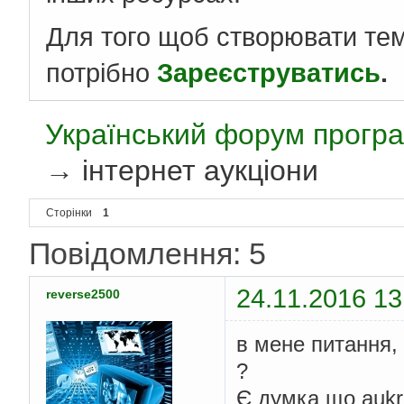
Для того щоб створювати те
потрібно
Зареєструватись
.
Український форум програ
→
інтернет аукціони
Сторінки
1
Повідомлення: 5
24.11.2016 13
reverse2500
в мене питання, 
?
Є думка що aukro