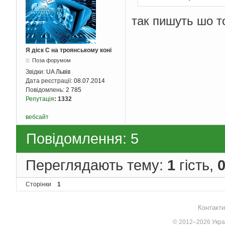
так пишуть шо т
Я діск С на троянському коні
Поза форумом
Звідки:
UA Львів
Дата реєстрації:
08.07.2014
Повідомлень:
2 785
Репутація
:
1332
вебсайт
Повідомлення: 5
Переглядають тему:
1
гість,
Сторінки
1
Контакти
© 2012–2026 Украї