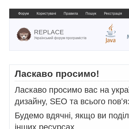
Форум
Користувачі
Правила
Пошук
Реєстрація
REPLACE
Український форум програмістів
Ласкаво просимо!
Ласкаво просимо вас на укр
дизайну, SEO та всього пов'я
Будемо вдячні, якщо ви поді
інших ресурсах.