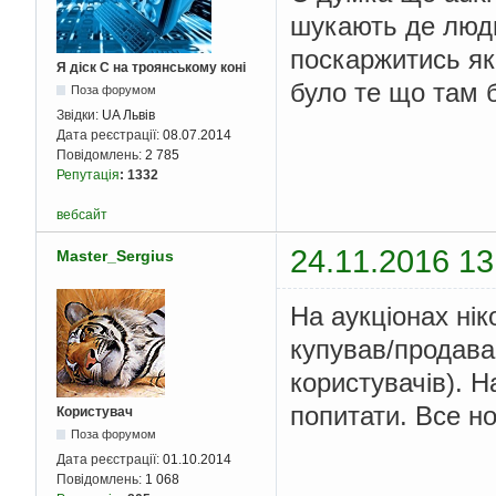
шукають де люди
поскаржитись як
Я діск С на троянському коні
було те що там б
Поза форумом
Звідки:
UA Львів
Дата реєстрації:
08.07.2014
Повідомлень:
2 785
Репутація
:
1332
вебсайт
24.11.2016 13
Master_Sergius
На аукціонах ніко
купував/продава
користувачів). 
попитати. Все но
Користувач
Поза форумом
Дата реєстрації:
01.10.2014
Повідомлень:
1 068