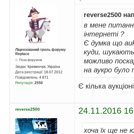
reverse2500 на
в мене питання
інтернеті ?
Є думка що au
Ліцензований троль форуму
куди, шукають 
Replace
можливо поска
Поза форумом
Звідки:
Кременчук, Україна
на аукро було 
Дата реєстрації:
18.07.2012
Повідомлень:
4 871
Репутація
:
2550
Є кілька аукціон
24.11.2016 16
reverse2500
хоча їх ще не ю