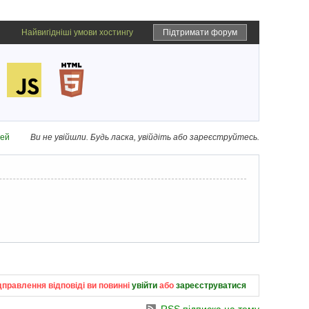
Найвигідніші умови хостингу
Підтримати форум
дей
Ви не увійшли.
Будь ласка, увійдіть або зареєструйтесь.
дправлення відповіді ви повинні
увійти
або
зареєструватися