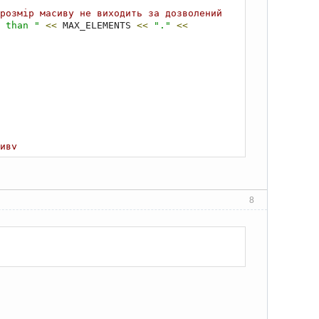
розмір масиву не виходить за дозволений
 than "
<<
 MAX_ELEMENTS 
<<
"."
<<
иву
є чи елемент виходить за дозволені межі
8
;
олошення на початку ми їх не задали 