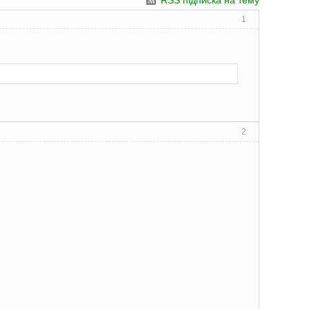
RSS підписка на тему
1
2