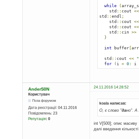
while
(
array_s
    std
::
cout 
<<
std
::
endl
;
    std
::
cout 
<<
    std
::
cout 
<<
    std
::
cin 
>>
 
}
int
 buffer
[
arr
  std
::
cout 
<<
"
for
(
i 
=
0
;
 i 
    std
::
cout 
<<
    std
::
cin 
>>
 
while
(
buffe
      std
::
cout 
24.11.2016 14:28:52
AnderS0N
      std
::
cout 
Користувач
      std
::
cout 
      std
::
cout 
Поза форумом
koala написав:
      std
::
cin 
>
Дата реєстрації:
04.11.2016
О, є слово "
да
но". А
}
Повідомлень:
23
}
Репутація
:
0
int V[500]; опис масиву
  result 
=
0
;
//
далі введення кількост
нічого
// і значення мо