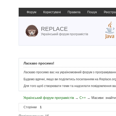
Форум
Користувачі
Правила
Пошук
Реєстра
REPLACE
Український форум програмістів
Ласкаво просимо!
Ласкаво просимо вас на україномовний форум з програмування
Будемо вдячні, якщо ви поділитись посиланням на Replace.org
Для того щоб створювати теми та надсилати повідомлення в
Український форум програмістів
→
C++
→
Масиви: знайти
Сторінки
1