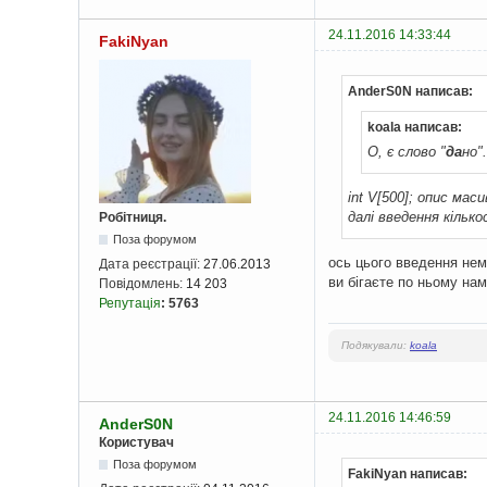
for
(
i 
=
0
;
 i 
    result 
=
 res
24.11.2016 14:33:44
FakiNyan
}
  std
::
cout 
<<
"
AnderS0N написав:
  std
::
cout 
<<
"
}
koala написав:
О, є слово "
да
но"
int V[500]; опис маси
далі введення кільк
Робітниця.
Поза форумом
ось цього введення нема
Дата реєстрації:
27.06.2013
ви бігаєте по ньому нам
Повідомлень:
14 203
Репутація
:
5763
Подякували:
koala
24.11.2016 14:46:59
AnderS0N
Користувач
Поза форумом
FakiNyan написав: