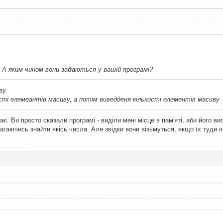
<
 array_size
;
 i
++)
{
ult 
+
 buffer
[
i
];
// додаємо всі елементи
The sum of array elements is: "
<<
 result 
<<
"."
<<
 std
:
Thank you!"
<<
 std
::
endl
;
. А яким чином вони за
да
ються у вашій програмі?
ву
ості елемеантів масиву, а потім виведденя кількості елементів масиву
є. Ви просто сказали програмі - виділи мені місце в пам'яті, аби його ви
агаючись знайти якісь числа. Але звідки вони візьмуться, якщо їх туди н