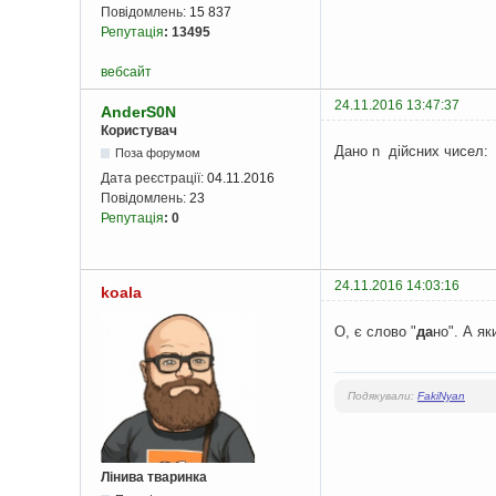
Повідомлень:
15 837
Репутація
:
13495
вебсайт
24.11.2016 13:47:37
AnderS0N
Користувач
Дано n дійсних чисел:
Поза форумом
Дата реєстрації:
04.11.2016
Повідомлень:
23
Репутація
:
0
24.11.2016 14:03:16
koala
О, є слово "
да
но". А я
Подякували:
FakiNyan
Лінива тваринка