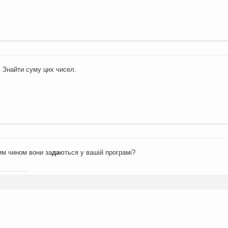
 Знайти суму цих чисел.
ким чином вони за
да
ються у вашій програмі?