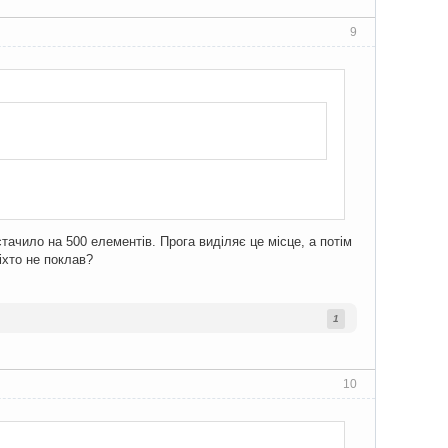
9
:
endl
;
стачило на 500 елементів. Прога виділяє це місце, а потім
іхто не поклав?
1
10