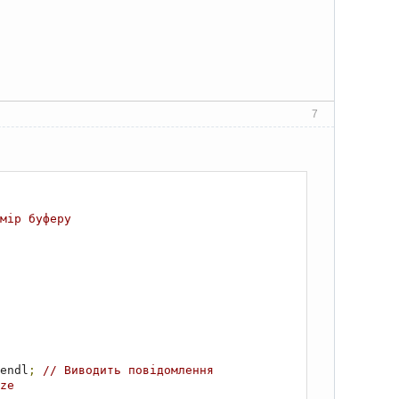
7
мір буферу
endl
;
// Виводить повідомлення
ze