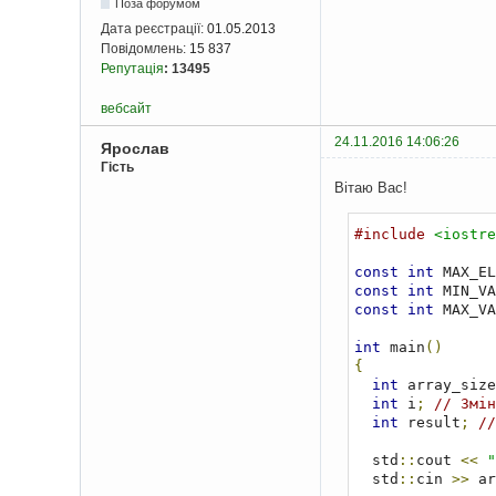
Поза форумом
Дата реєстрації:
01.05.2013
Повідомлень:
15 837
Репутація
:
13495
вебсайт
24.11.2016 14:06:26
Ярослав
Гість
Вітаю Вас!
#include
<iostre
const
int
 MAX_EL
const
int
 MIN_VA
const
int
 MAX_VA
int
 main
()
{
int
 array_size
int
 i
;
// Змін
int
 result
;
//
  std
::
cout 
<<
"
  std
::
cin 
>>
 ar