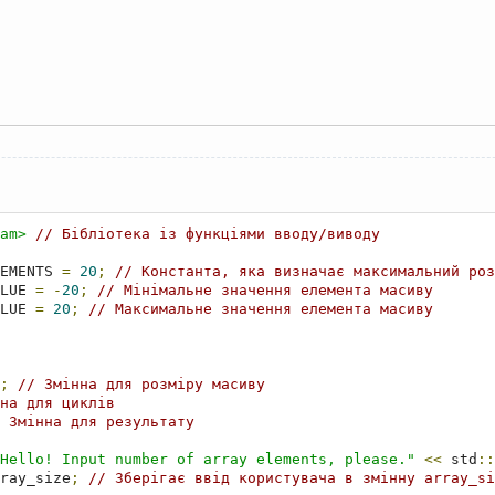
am>
// Бібліотека із функціями вводу/виводу
EMENTS 
=
20
;
// Константа, яка визначає максимальний роз
LUE 
=
-
20
;
// Мінімальне значення елемента масиву
LUE 
=
20
;
// Максимальне значення елемента масиву
;
// Змінна для розміру масиву
на для циклів
 Змінна для результату
Hello! Input number of array elements, please."
<<
 std
::
ray_size
;
// Зберігає ввід користувача в змінну array_si