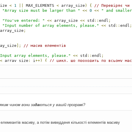
ize 
<
1
||
 MAX_ELEMENTS 
<
 array_size
)
{
// Перевіряє чи 
"Array size must be larger than "
<<
0
<<
" and smaller
"You've entered: "
<<
 array_size 
<<
 std
::
endl
;
"Input number of array elements, please."
<<
 std
::
endl
;
array_size
;
ay_size
];
// масив елементів
Input array elements, please."
<<
 std
::
endl
;
<
 array_size
;
 i
++)
{
// цикл, що проходить по всьому мас
"["
<<
 i 
<<
"]: "
;
buffer
[
i
];
r
[
i
]
<
 MIN_VALUE 
||
 MAX_VALUE 
<
 buffer
[
i
])
{
// Перевіря
<<
"The number must be larger than "
<<
 MIN_VALUE
;
<<
" and smaller than "
<<
 MAX_VALUE 
<<
"."
<<
 std
::
endl
<<
"Try again, please."
<<
 std
::
endl
;
<<
"["
<<
 i 
<<
"]: "
;
>
 buffer
[
i
];
 яким чином вони за
да
ються у вашій програмі?
 задаємо значення для змінної result, тому що під час ог
і елемеантів масиву, а потім виведденя кількості елементів масиву
же бути будь-яке