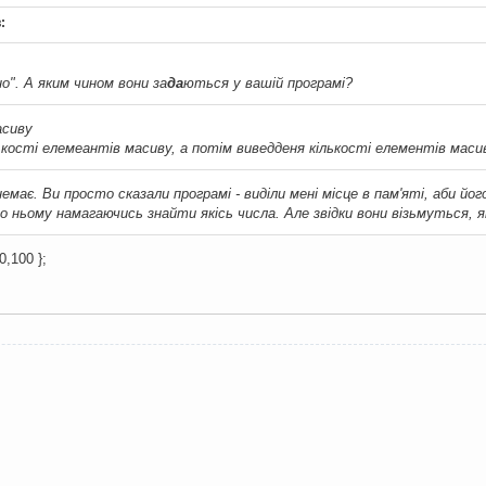
:
но". А яким чином вони за
да
ються у вашій програмі?
асиву
лькості елемеантів масиву, а потім виведденя кількості елементів маси
емає. Ви просто сказали програмі - виділи мені місце в пам'яті, аби йо
по ньому намагаючись знайти якісь числа. Але звідки вони візьмуться, 
0,100 };