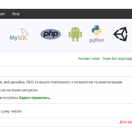
ція
Вхід
Активні теми
Теми без відпові
, веб-дизайну, SEO та всього пов'язаного з інтернетом та комп'ютерами.
.ua на інших ресурсах.
ам потрібно
Зареєструватись
.
 суму чисел
Для ві