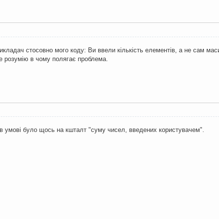
икладач стосовно мого коду: Ви ввели кількість елементів, а не сам мас
е розумію в чому полягає проблема.
в умові було щось на кшталт "суму чисел, введених користувачем".