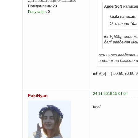
Дата реєстрації:
04.11.2016
Повідомлень:
23
AnderS0N написав
Репутація
:
0
koala написав:
О, є слово "
да
int V[500]; опис м
далі введення кі
ось цього введення н
а потім ви бігаєте 
int V[6] = { 50,60,70,80,9
24.11.2016 15:01:04
FakiNyan
що?