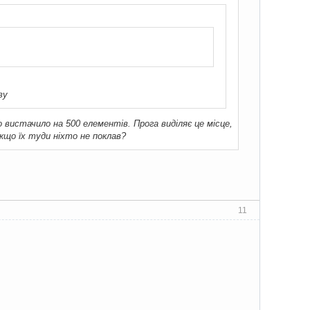
ву
го вистачило на 500 елементів. Прога виділяє це місце,
якщо їх туди ніхто не поклав?
11