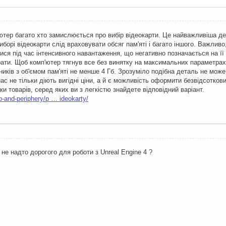
ютер багато хто замислюється про вибір відеокарти. Це найважливіша де
иборі відеокарти слід враховувати обсяг пам'яті і багато іншого. Важлив
ся під час інтенсивного навантаження, що негативно позначається на її 
 грати. Щоб комп'ютер тягнув все без винятку на максимальних параметра
иків з об'ємом пам'яті не менше 4 Гб. Зрозуміло подібна деталь не мо
ас не тільки діють вигідні ціни, а й є можливість оформити безвідсотков
ки товарів, серед яких ви з легкістю знайдете відповідний варіант.
-and-periphery/p … ideokarty/
не надто дорогого для роботи з Unreal Engine 4 ?