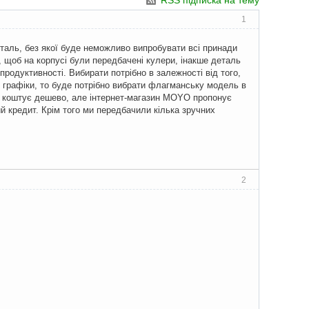
RSS підписка на тему
1
таль, без якої буде неможливо випробувати всі принади
о, щоб на корпусі були передбачені кулери, інакше деталь
продуктивності. Вибирати потрібно в залежності від того,
х графіки, то буде потрібно вибрати флагманську модель в
же коштує дешево, але інтернет-магазин MOYO пропонує
ий кредит. Крім того ми передбачили кілька зручних
2