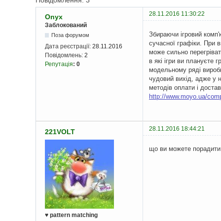
Повідомлення: 3
28.11.2016 11:30:22
Onyx
Заблокований
Збираючи ігровий комп'
Поза форумом
сучасної графіки. При в
Дата реєстрації:
28.11.2016
може сильно перегрівати
Повідомлень:
2
в які ігри ви плануєте
Репутація
:
0
модельному ряді виробн
чудовий вихід, адже у н
методів оплати і достав
http://www.moyo.ua/comp
28.11.2016 18:44:21
221VOLT
що ви можете порадити 
♥ pattern matching