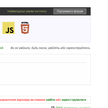
Найвигідніші умови хостингу
Підтримати форум
дей
Ви не увійшли.
Будь ласка, увійдіть або зареєструйтесь.
дправлення відповіді ви повинні
увійти
або
зареєструватися