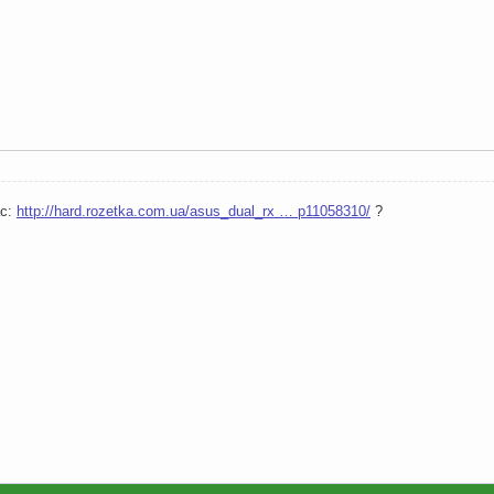
ас:
http://hard.rozetka.com.ua/asus_dual_rx … p11058310/
?