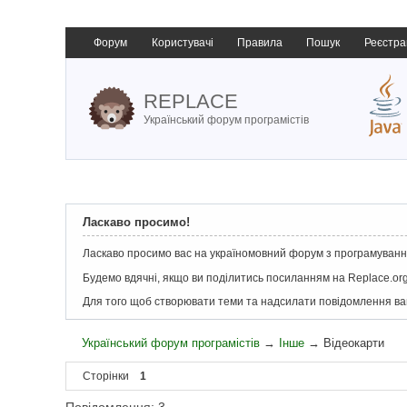
Форум
Користувачі
Правила
Пошук
Реєстра
REPLACE
Український форум програмістів
Ласкаво просимо!
Ласкаво просимо вас на україномовний форум з програмування
Будемо вдячні, якщо ви поділитись посиланням на Replace.org
Для того щоб створювати теми та надсилати повідомлення в
Український форум програмістів
→
Інше
→
Відеокарти
Сторінки
1