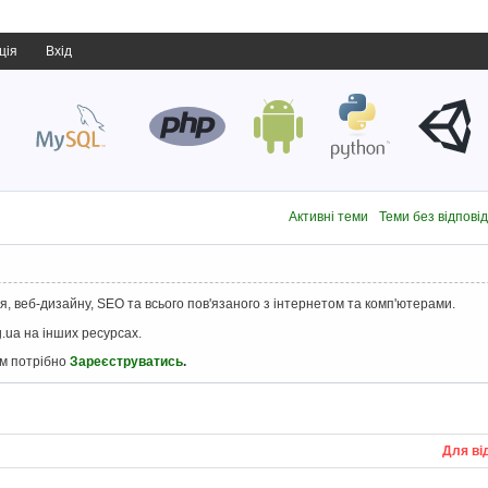
ція
Вхід
Активні теми
Теми без відпові
, веб-дизайну, SEO та всього пов'язаного з інтернетом та комп'ютерами.
.ua на інших ресурсах.
ам потрібно
Зареєструватись
.
Для ві