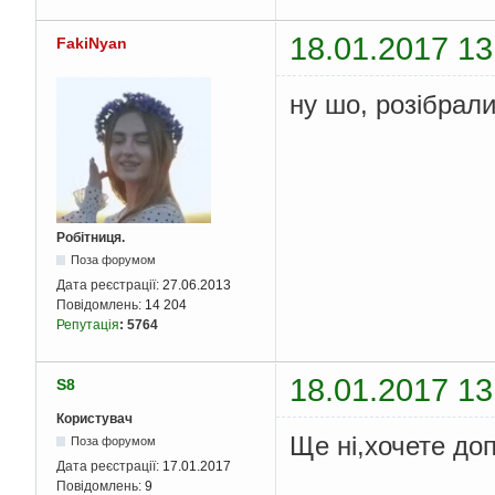
Strea
18.01.2017 13
FakiNyan
                st
.
ne
                st
.
ne
                st
.
ne
ну шо, розібрал
                st
.
ne
                st
.
ne
                st
.
ne
int
 s
                st
.
ne
int
 w
                st
.
ne
Робітниця.
Color
Поза форумом
Дата реєстрації:
27.06.2013
for
(
i
Повідомлень:
14 204
f
Репутація
:
5764
18.01.2017 13
S8
Користувач
Ще ні,хочете до
Поза форумом
}
Дата реєстрації:
17.01.2017
}
Повідомлень:
9
retur