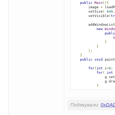
public
Main
(){
        image 
=
 loadP
        setSize
(
640
,
        setVisible
(
tr
        addWindowLi
new
Windo
publi
S
}
}
);
}
public
void
 paint
for
(
int
 i
=
0
;
 
for
(
int
 
                g
.
set
                g
.
dra
}
}
}
public
static
Подякували:
0xDA
try
{
FileR