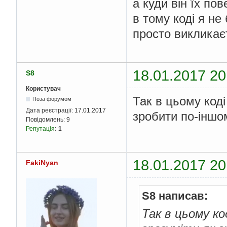
а куди він їх по
в тому коді я не
просто викликаєт
18.01.2017 20
S8
Користувач
Так в цьому коді
Поза форумом
Дата реєстрації:
17.01.2017
зробити по-іншо
Повідомлень:
9
Репутація
:
1
18.01.2017 20
FakiNyan
S8 написав:
Так в цьому ко