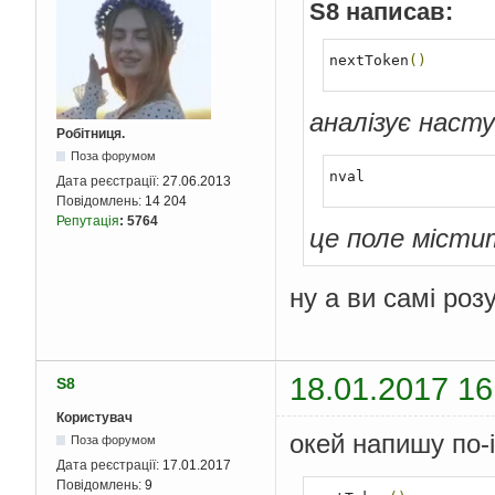
S8 написав:
nextToken
()
аналізує насту
Робітниця.
Поза форумом
nval
Дата реєстрації:
27.06.2013
Повідомлень:
14 204
Репутація
:
5764
це поле місти
ну а ви самі роз
18.01.2017 16
S8
Користувач
окей напишу по-
Поза форумом
Дата реєстрації:
17.01.2017
Повідомлень:
9