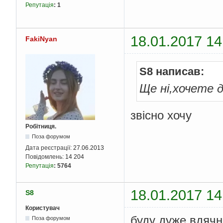
Репутація
:
1
}
catch
(
                e
.
pri
}
catch
(
                ex
.
pr
18.01.2017 14
FakiNyan
}
return
nu
}
}
S8 написав:
Ще ні,хочете 
звісно хочу
Робітниця.
Поза форумом
Дата реєстрації:
27.06.2013
Повідомлень:
14 204
Репутація
:
5764
18.01.2017 14
S8
Користувач
буду дуже вдячн
Поза форумом