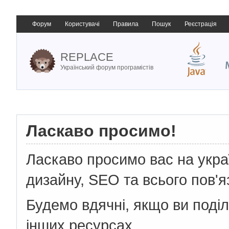
Форум
Користувачі
Правила
Пошук
Реєстрація
REPLACE
Український форум програмістів
Ласкаво просимо!
Ласкаво просимо вас на укр
дизайну, SEO та всього пов'я
Будемо вдячні, якщо ви поді
інших ресурсах.