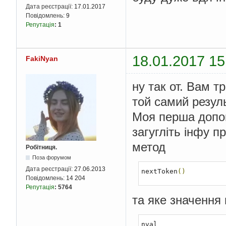
Дата реєстрації:
17.01.2017
Повідомлень:
9
Репутація
:
1
18.01.2017 15
FakiNyan
ну так от. Вам т
той самий резуль
Моя перша допо
загугліть інфу п
метод
Робітниця.
Поза форумом
Дата реєстрації:
27.06.2013
nextToken
()
Повідомлень:
14 204
Репутація
:
5764
та яке значення
nval