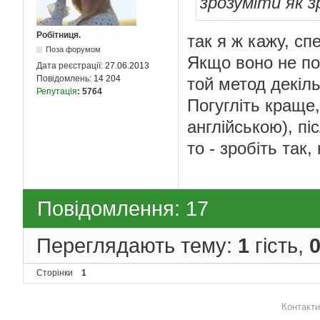
зрозуміти як 
Робітниця.
так я ж кажу, сп
Поза форумом
Якщо воно не по
Дата реєстрації:
27.06.2013
Повідомлень:
14 204
той метод декіль
Репутація
:
5764
Погугліть краще
англійською), пі
то - зробіть так,
Повідомлення: 17
Переглядають тему:
1
гість,
Сторінки
1
Контакти