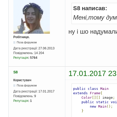
S8 написав:
Мені,тому дум
ну і шо надумал
Робітниця.
Поза форумом
Дата реєстрації:
27.06.2013
Повідомлень:
14 204
Репутація
:
5764
17.01.2017 23
S8
Користувач
Поза форумом
public
class
Main
Дата реєстрації:
17.01.2017
extends
Frame
{
Повідомлень:
9
Color
[][]
 image
;
Репутація
:
1
public
static
voi
new
Main
();
}