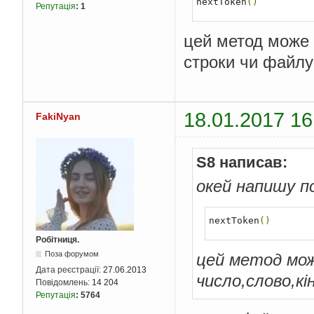
nextToken
()
Репутація
:
1
цей метод може 
строки чи файлу
18.01.2017 16
FakiNyan
S8 написав:
окей напишу п
nextToken
()
Робітниця.
Поза форумом
цей метод мож
Дата реєстрації:
27.06.2013
число,слово,к
Повідомлень:
14 204
Репутація
:
5764