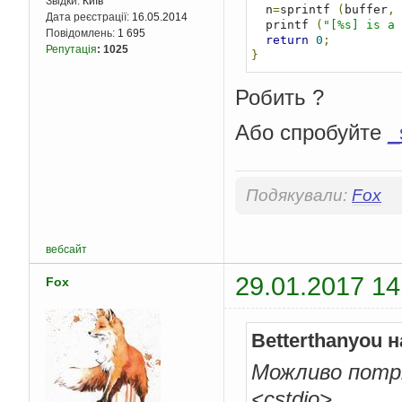
Звідки:
Київ
  n
=
sprintf 
(
buffer
,
Дата реєстрації:
16.05.2014
  printf 
(
"[%s] is a 
Повідомлень:
1 695
return
0
;
Репутація
:
1025
}
Робить ?
Або спробуйте
_
Подякували:
Fox
вебсайт
29.01.2017 14
Fox
Betterthanyou 
Можливо потр
<cstdio>