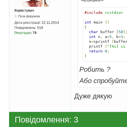
Користувач
#include
<cstdio>
Поза форумом
int
 main 
()
Дата реєстрації:
22.11.2014
{
Повідомлень:
518
char
 buffer 
[
50
]
Репутація
:
79
int
 n
,
 a
=
5
,
 b
=
3
;
  n
=
sprintf 
(
buffe
  printf 
(
"[%s] is
return
0
;
}
Робить ?
Або спробуйт
Дуже дякую
Повідомлення: 3