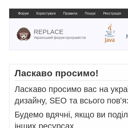
Форум
Користувачі
Правила
Пошук
Реєстрація
REPLACE
Український форум програмістів
Ласкаво просимо!
Ласкаво просимо вас на укр
дизайну, SEO та всього пов'я
Будемо вдячні, якщо ви поді
інших ресурсах.