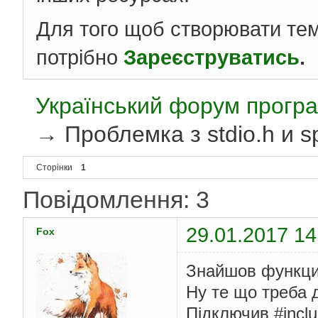
Для того щоб створювати те
потрібно
Зареєструватись
.
Український форум програ
→
Проблемка з stdio.h и sp
Сторінки
1
Повідомлення: 3
29.01.2017 14
Fox
Знайшов функцию
Ну те що треба 
Пiдключив #inclu