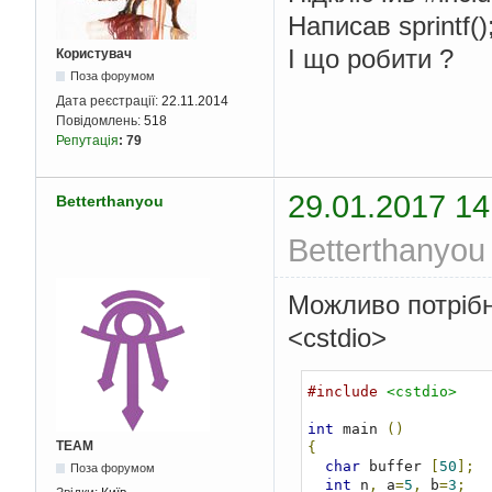
Написав sprintf(
I що робити ?
Користувач
Поза форумом
Дата реєстрації:
22.11.2014
Повідомлень:
518
Репутація
:
79
29.01.2017 14
Betterthanyou
Betterthanyou
Можливо потрібн
<cstdio>
#include
<cstdio>
int
 main 
()
TEAM
{
char
 buffer 
[
50
];
Поза форумом
int
 n
,
 a
=
5
,
 b
=
3
;