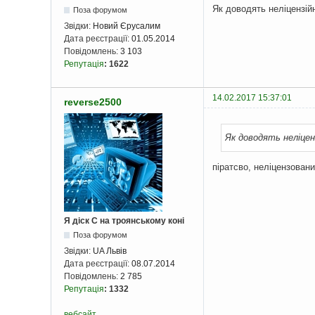
Як доводять неліцензій
Поза форумом
Звідки:
Новий Єрусалим
Дата реєстрації:
01.05.2014
Повідомлень:
3 103
Репутація
:
1622
14.02.2017 15:37:01
reverse2500
Як доводять неліцен
піратсво, неліцензовани
Я діск С на троянському коні
Поза форумом
Звідки:
UA Львів
Дата реєстрації:
08.07.2014
Повідомлень:
2 785
Репутація
:
1332
вебсайт