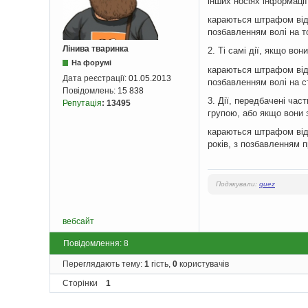
інших носіях інформаці
караються штрафом від 
позбавленням волі на т
Лінива тваринка
2. Ті самі дії, якщо во
На форумі
караються штрафом від 
Дата реєстрації:
01.05.2013
позбавленням волі на ст
Повідомлень:
15 838
3. Дії, передбачені ча
Репутація
:
13495
групою, або якщо вони 
караються штрафом від 
років, з позбавленням п
Подякували:
quez
вебсайт
Повідомлення: 8
Переглядають тему:
1
гість,
0
користувачів
Сторінки
1