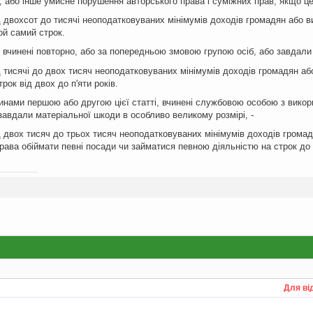
ї, або інше умисне порушення авторського права і суміжних прав, якщо це
двохсот до тисячі неоподатковуваних мінімумів доходів громадян або ви
ой самий строк.
ни вчинені повторно, або за попередньою змовою групою осіб, або завдали
тисячі до двох тисяч неоподатковуваних мінімумів доходів громадян або
рок від двох до п'яти років.
стинами першою або другою цієї статті, вчинені службовою особою з вик
завдали матеріальної шкоди в особливо великому розмірі, -
двох тисяч до трьох тисяч неоподатковуваних мінімумів доходів громад
рава обіймати певні посади чи займатися певною діяльністю на строк до т
Для ві