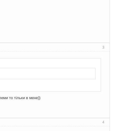
3
еми то тільки в мене))
4