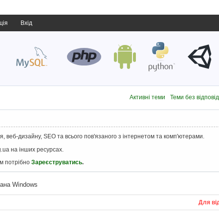
ція
Вхід
Активні теми
Теми без відпові
, веб-дизайну, SEO та всього пов'язаного з інтернетом та комп'ютерами.
.ua на інших ресурсах.
ам потрібно
Зареєструватись
.
вана Windows
Для ві