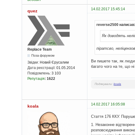
14.02.2017 15:45:14
quez
reverse2500 написав
Як доводять нелі
піратсво, неліцензо
Replace Team
Поза форумом
Ви пишете так, як людин
Звідки:
Новий Єрусалим
багато чого на те, що 
Дата реєстрації:
01.05.2014
Повідомлень:
3 103
Репутація
:
1622
Подякували:
koala
14.02.2017 16:05:08
koala
Стаття 176 ККУ. Поруше
1. Незаконне відтворенн
розповсюдження виконан