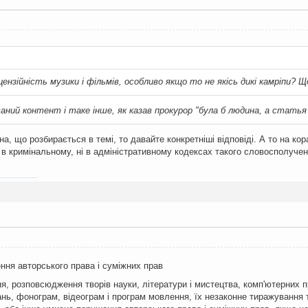
:
цензійність музики і фільмів, особливо якщо то не якісь дикі камріпи?
ваний контент і таке інше, як казав прокурор "була б людина, а стать
а, що розбирається в темі, то давайте конкретніші відповіді. А то на кор
ні в кримінальному, ні в адміністративному кодексах такого словосполуч
ння авторського права і суміжних прав
я, розповсюдження творів науки, літератури і мистецтва, комп'ютерних п
ь, фонограм, відеограм і програм мовлення, їх незаконне тиражування т