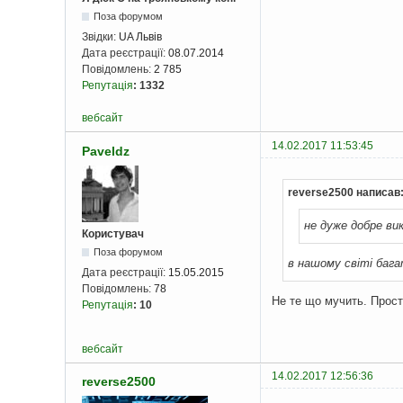
Поза форумом
Звідки:
UA Львів
Дата реєстрації:
08.07.2014
Повідомлень:
2 785
Репутація
:
1332
вебсайт
14.02.2017 11:53:45
Paveldz
reverse2500 написав
не дуже добре ви
Користувач
Поза форумом
в нашому світі бага
Дата реєстрації:
15.05.2015
Повідомлень:
78
Не те що мучить. Просто
Репутація
:
10
вебсайт
14.02.2017 12:56:36
reverse2500