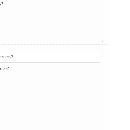
ь?
6
 шиють?
ться"