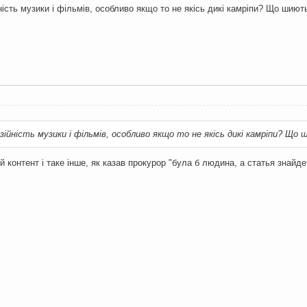
ність музики і фільмів, особливо якщо то не якісь дикі камріпи? Що шиют
зійність музики і фільмів, особливо якщо то не якісь дикі камріпи? Що
й контент і таке інше, як казав прокурор "була б людина, а статья знайде