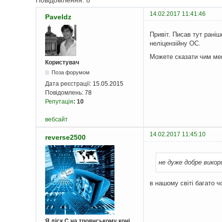
Повідомлення: 8
14.02.2017 11:41:46
Paveldz
Привіт. Писав тут раніш
неліцензійну ОС.
Можете сказати чим мен
Користувач
Поза форумом
Дата реєстрації:
15.05.2015
Повідомлень:
78
Репутація
:
10
вебсайт
14.02.2017 11:45:10
reverse2500
не дуже добре викор
в нашому світі багато 
Я діск С на троянському коні