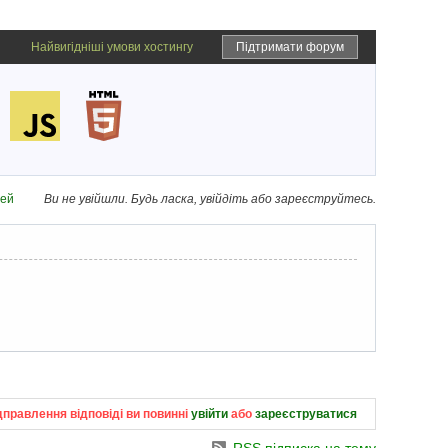
Найвигідніші умови хостингу
Підтримати форум
дей
Ви не увійшли.
Будь ласка, увійдіть або зареєструйтесь.
дправлення відповіді ви повинні
увійти
або
зареєструватися