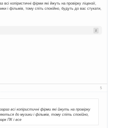
 всі копіристичні фірми які йжуть на провірку ліцензії,
ки і фільмів, тому спіть спокійно, будуть до вас стукати,
1
5
зараз всі копіристичні фірми які йжуть на провірку
ляються до музики і фільмів, тому спіть спокійно,
арк ПК і все