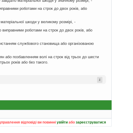
 завдало матеріальної шкоди у значному розмірі, -
правними роботами на строк до двох років, або
 матеріальної шкоди у великому розмірі, -
 виправними роботами на строк до двох років, або
ористанням службового становища або організованою
ян або позбавленням волі на строк від трьох до шести
рьох років або без такого.
1
дправлення відповіді ви повинні
увійти
або
зареєструватися