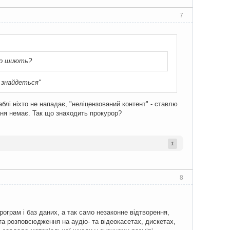
7
 Що шиють?
я знайдеться"
аблі ніхто не нападає, "неліцензований контент" - ставлю
ення немає. Так що знаходить прокурор?
1
8
рограм і баз даних, а так само незаконне відтворення,
а розповсюдження на аудіо- та відеокасетах, дискетах,