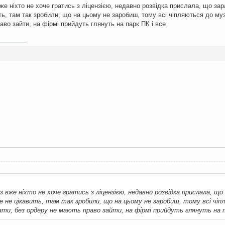
же ніхто не хоче гратись з ліцензією, недавно розвідка прислала, що зараз
ть, там так зробили, що на цьому не заробиш, тому всі чіпляються до музи
во зайти, на фірмі прийдуть глянуть на парк ПК і все
:
з вже ніхто не хоче гратись з ліцензією, недавно розвідка прислала, що 
вже не цікавить, там так зробили, що на цьому не заробиш, тому всі чіп
ти, без ордеру не мають право зайти, на фірмі прийдуть глянуть на п