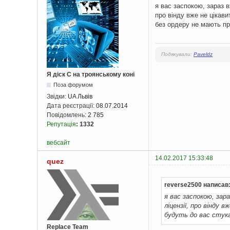
я вас заспокою, зараз в
про вінду вже не цікави
без ордеру не мають пра
Подякували:
Paveldz
Я діск С на троянському коні
Поза форумом
Звідки:
UA Львів
Дата реєстрації:
08.07.2014
Повідомлень:
2 785
Репутація
:
1332
вебсайт
14.02.2017 15:33:48
quez
reverse2500 написав
я вас заспокою, зара
ліцензії, про вінду 
будуть до вас стука
Replace Team