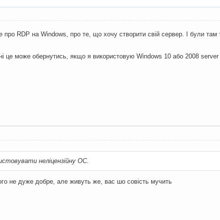
е про RDP на Windows, про те, що хочу створити свій сервер. І були там 
і це може обернутись, якщо я використовую Windows 10 або 2008 server б
истовувати неліцензійну ОС.
чого не дуже добре, але живуть же, вас шо совість мучить