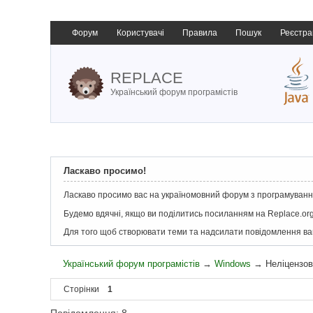
Форум
Користувачі
Правила
Пошук
Реєстра
REPLACE
Український форум програмістів
Ласкаво просимо!
Ласкаво просимо вас на україномовний форум з програмування
Будемо вдячні, якщо ви поділитись посиланням на Replace.org
Для того щоб створювати теми та надсилати повідомлення в
Український форум програмістів
→
Windows
→
Неліцензо
Сторінки
1