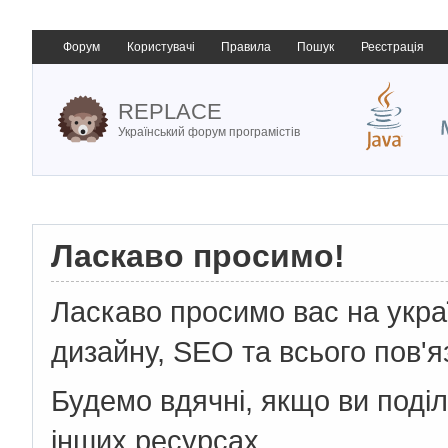
Форум
Користувачі
Правила
Пошук
Реєстрація
REPLACE
Український форум програмістів
Ласкаво просимо!
Ласкаво просимо вас на укр
дизайну, SEO та всього пов'я
Будемо вдячні, якщо ви поді
інших ресурсах.