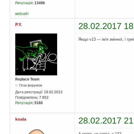
Репутація
:
13496
вебсайт
28.02.2017 18
P.Y.
Якщо v13 — ім'я змінної, і тр
Replace Team
Поза форумом
Дата реєстрації:
19.02.2013
Повідомлень:
7 953
Репутація
:
5160
28.02.2017 21
koala
А може, це корінь з 13?