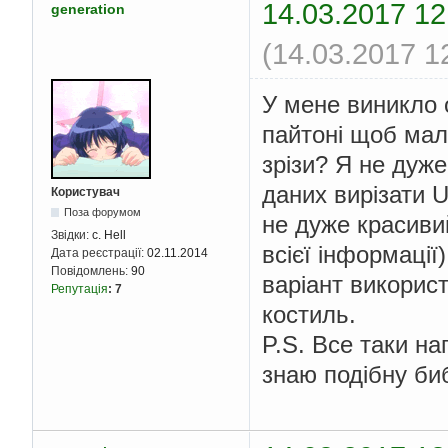
14.03.2017 12
generation
(14.03.2017 1
У мене виникло 
пайтоні щоб мала
зрізи? Я не дуж
даних вирізати 
Користувач
Поза форумом
не дуже красивий
Звідки:
c. Hell
всієї інформації
Дата реєстрації:
02.11.2014
Повідомлень:
90
варіант використ
Репутація
:
7
костиль.
P.S. Все таки н
знаю подібну биб