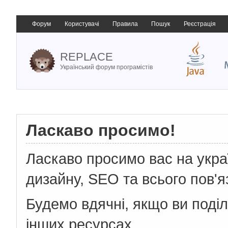
Форум
Користувачі
Правила
Пошук
Реєстрація
REPLACE
Український форум програмістів
Ласкаво просимо!
Ласкаво просимо вас на укр
дизайну, SEO та всього пов'я
Будемо вдячні, якщо ви поді
інших ресурсах.