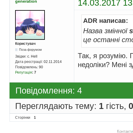
14.03.2017 13
generation
ADR написав:
Назва змінної
s
це останні сто
Користувач
Поза форумом
Так, я розумію.
Звідки:
c. Hell
Дата реєстрації:
02.11.2014
недоліки? Мені 
Повідомлень:
90
Репутація
:
7
Повідомлення: 4
Переглядають тему:
1
гість,
Сторінки
1
Контакти