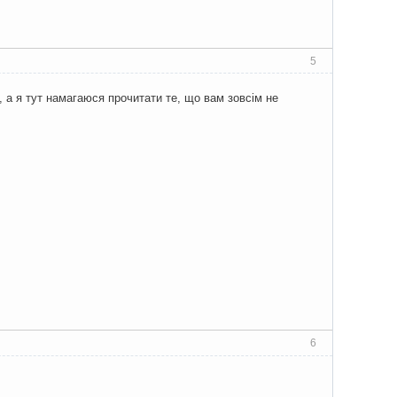
5
 а я тут намагаюся прочитати те, що вам зовсім не
6