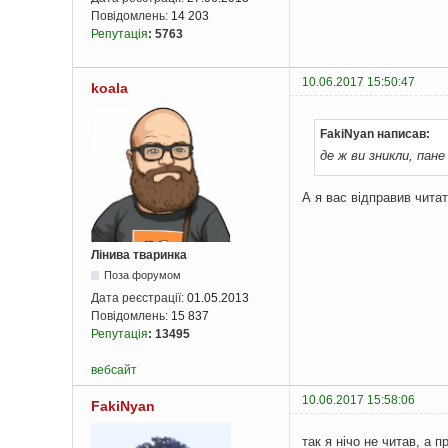
Повідомлень:
14 203
Репутація
:
5763
10.06.2017 15:50:47
koala
FakiNyan написав:
де ж ви зникли, пан
А я вас відправив читат
Лінива тваринка
Поза форумом
Дата реєстрації:
01.05.2013
Повідомлень:
15 837
Репутація
:
13495
вебсайт
10.06.2017 15:58:06
FakiNyan
так я нічо не читав, а 