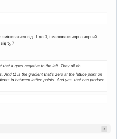
 змінюватися від -1 до 0, і малювати чорно-чорний
 від
t
?
0
t that it goes negative to the left. They all do.
s. And t1 is the gradient that’s zero at the lattice point on
dients in between lattice points. And yes, that can produce
1