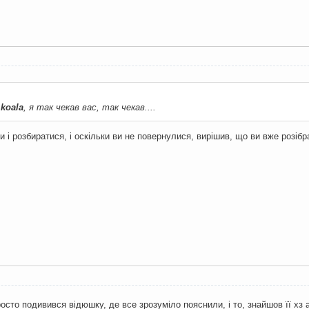
е
koala
, я так чекав вас, так чекав....
и і розбиратися, і оскільки ви не повернулися, вирішив, що ви вже розібр
просто подивився відюшку, де все зрозуміло пояснили, і то, знайшов її хз 