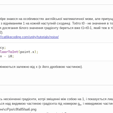
бре знаюся на особливостях англійської математичної мови, але припущу
з відніманням 1 на кожній наступній сходинці. Тобто t0 - не значення в то
ля досягання білого значення градієнту береться вже t1=t0-1, який теж в ті
2).
://catlikecoding.com/unity/tutorials/noise/
cy
;
loorToInt
(
point
.
x
);
x 
-
 i0
;
змінюються залежно від x (є його дробовою частиною).
сь нескінченні градієнти, котрі зміщенні між собою на 1, і показується лиш
ться над видимою частиною градієнта під номером g
, і невидимою части
n