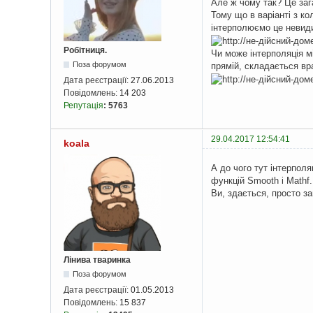
Але ж чому так? Це заг
Тому що в варіанті з ко
інтерполюємо це невид
Робітниця.
Чи може інтерполяція мі
Поза форумом
прямій, складається вр
Дата реєстрації:
27.06.2013
Повідомлень:
14 203
Репутація
:
5763
29.04.2017 12:54:41
koala
А до чого тут інтерпол
функцій Smooth і Mathf.
Ви, здається, просто за
Лінива тваринка
Поза форумом
Дата реєстрації:
01.05.2013
Повідомлень:
15 837