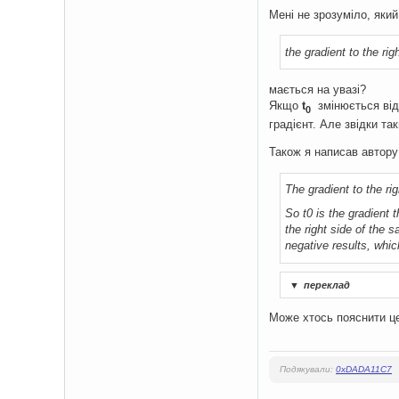
Мені не зрозуміло, який
the gradient to the rig
мається на увазі?
Якщо
t
змінюється від 
0
градієнт. Але звідки та
Також я написав автору 
The gradient to the rig
So t0 is the gradient t
the right side of the 
negative results, whic
▼
переклад
Може хтось пояснити це
Подякували:
0xDADA11C7