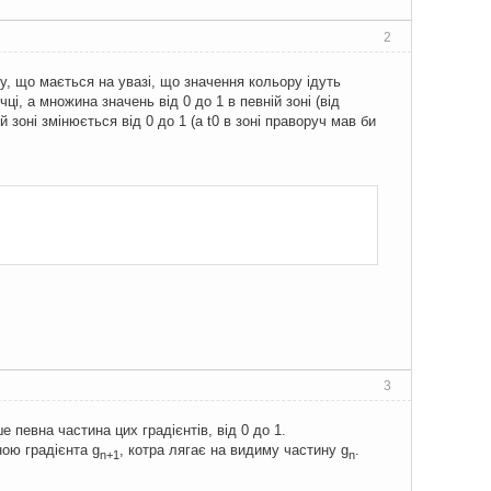
2
, що мається на увазі, що значення кольору ідуть
чці, а множина значень від 0 до 1 в певній зоні (від
й зоні змінюється від 0 до 1 (а t0 в зоні праворуч мав би
3
е певна частина цих градієнтів, від 0 до 1.
ною градієнта g
, котра лягає на видиму частину g
.
n+1
n