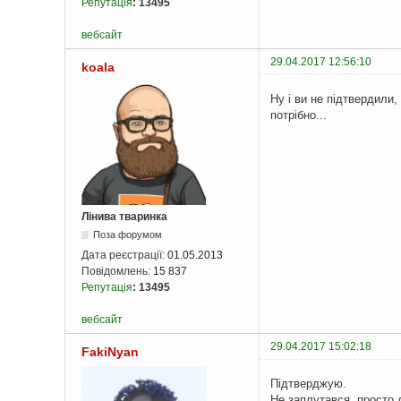
Репутація
:
13495
вебсайт
29.04.2017 12:56:10
koala
Ну і ви не підтвердили
потрібно...
Лінива тваринка
Поза форумом
Дата реєстрації:
01.05.2013
Повідомлень:
15 837
Репутація
:
13495
вебсайт
29.04.2017 15:02:18
FakiNyan
Підтверджую.
Не заплутався, просто