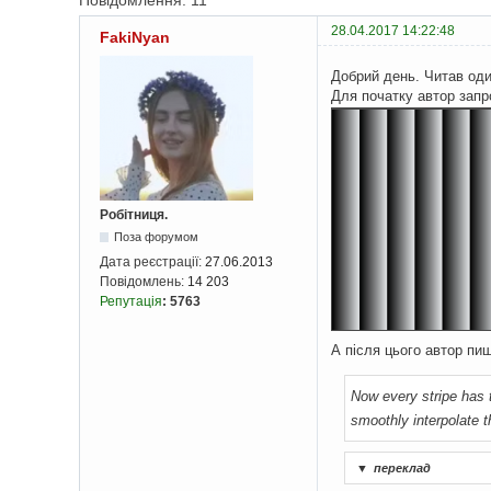
Повідомлення: 11
28.04.2017 14:22:48
FakiNyan
Добрий день. Читав оди
Для початку автор запр
Робітниця.
Поза форумом
Дата реєстрації:
27.06.2013
Повідомлень:
14 203
Репутація
:
5763
А після цього автор пи
Now every stripe has 
smoothly interpolate 
▼
переклад