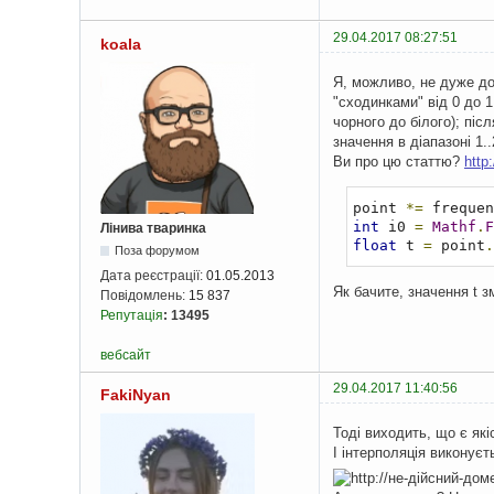
29.04.2017 08:27:51
koala
Я, можливо, не дуже до
"сходинками" від 0 до 1 
чорного до білого); піс
значення в діапазоні 1..
Ви про цю статтю?
http
point 
*=
 frequen
int
 i0 
=
Mathf
.
F
Лінива тваринка
float
 t 
=
 point
.
Поза форумом
Дата реєстрації:
01.05.2013
Як бачите, значення t 
Повідомлень:
15 837
Репутація
:
13495
вебсайт
29.04.2017 11:40:56
FakiNyan
Тоді виходить, що є які
І інтерполяція виконує