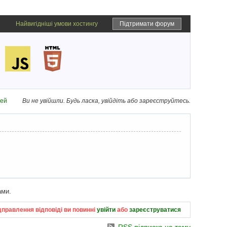
Найвигідніші умови хостингу
Підтримати форум
дей
Ви не увійшли.
Будь ласка, увійдіть або зареєструйтесь.
ами.
дправлення відповіді ви повинні
увійти
або
зареєструватися