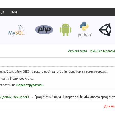
ція
Вхід
Активні теми
Теми без відпові
, веб-дизайну, SEO та всього пов'язаного з інтернетом та комп'ютерами.
.ua на інших ресурсах.
ам потрібно
Зареєструватись
.
 даних, технології
→
Градієнтний шум. Інтерполяція між двома градієнт
Для ві