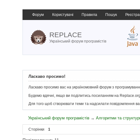
Форум
Користувачі
Правила
Пошук
Реєстра
REPLACE
Український форум програмістів
Ласкаво просимо!
Ласкаво просимо вас на україномовний форум з програмування
Будемо вдячні, якщо ви поділитись посиланням на Replace.org
Для того щоб створювати теми та надсилати повідомлення в
Український форум програмістів
→
Алгоритми та структури
Сторінки
1