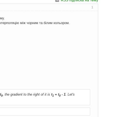
RSS підписка на тему
1
му.
інтерполяцію між чорним та білим кольором.
t
, the gradient to the right of it is
t
= t
- 1
. Let's
0
1
0