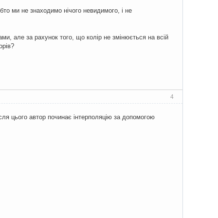
обто ми не знаходимо нічого невидимого, і не
ми, але за рахунок того, що колір не змінюється на всій
орів?
4
ісля цього автор починає інтерполяцію за допомогою