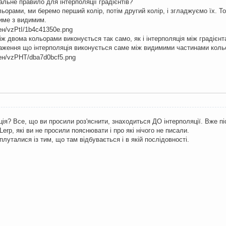
альне правило для інтерполяції градієнтів?
льорами, ми беремо перший колір, потім другий колір, і згладжуємо їх. Т
име з видимим.
ж двома кольорами виконується так само, як і інтерполяція між градієнта
аження що інтерполяція виконується саме між видимими частинами коль
яція? Все, що ви просили роз'яснити, знаходиться ДО інтерполяції. Вже п
Lerp, які ви не просили пояснювати і про які нічого не писали.
плуталися із тим, що там відбувається і в якій послідовності.