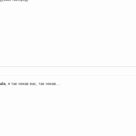
ala
, я так чекав вас, так чекав....