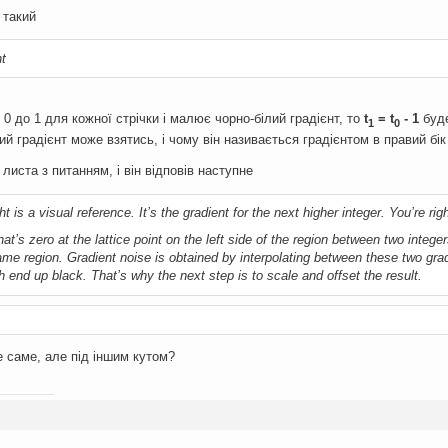
 такий
ht
0 до 1 для кожної стрічки і малює чорно-білий градієнт, то
t
= t
- 1
буде
1
0
кий градієнт може взятись, і чому він називається градієнтом в правий бік
листа з питанням, і він відповів наступне
ht is a visual reference. It’s the gradient for the next higher integer. You’re righ
hat’s zero at the lattice point on the left side of the region between two integer
same region. Gradient noise is obtained by interpolating between these two gra
h end up black. That’s why the next step is to scale and offset the result.
 саме, але під іншим кутом?