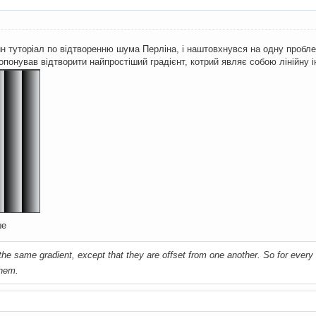
н туторіал по відтворенню шума Перліна, і наштовхнувся на одну пробле
опонував відтворити найпростіший градієнт, котрий являє собою лінійну 
ше
the same gradient, except that they are offset from one another. So for every
them.