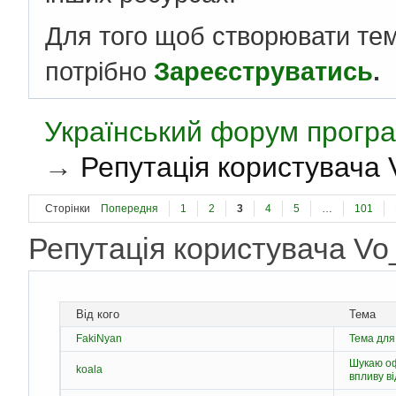
Для того щоб створювати те
потрібно
Зареєструватись
.
Український форум програ
→
Репутація користувача 
Сторінки
Попередня
1
2
3
4
5
…
101
Репутація користувача V
Від кого
Тема
FakiNyan
Тема для
Шукаю оф
koala
впливу в