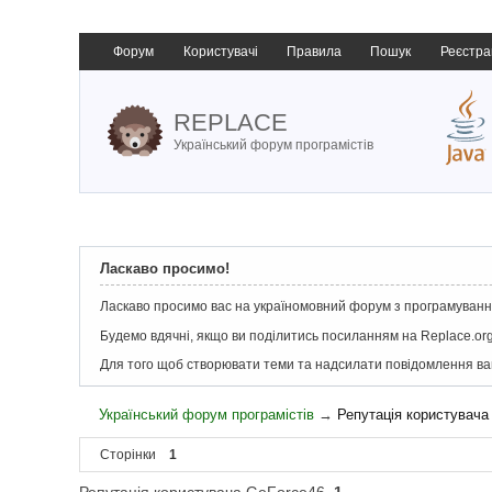
Форум
Користувачі
Правила
Пошук
Реєстра
REPLACE
Український форум програмістів
Ласкаво просимо!
Ласкаво просимо вас на україномовний форум з програмування
Будемо вдячні, якщо ви поділитись посиланням на Replace.org
Для того щоб створювати теми та надсилати повідомлення в
Український форум програмістів
→
Репутація користувача
Сторінки
1