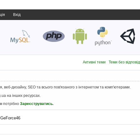
ція
Вхід
Активні теми
Теми без відпові
, веб-дизайну, SEO та всього пов'язаного з інтернетом та комп'ютерами.
.ua на інших ресурсах.
ам потрібно
Зареєструватись
.
 GeForce46