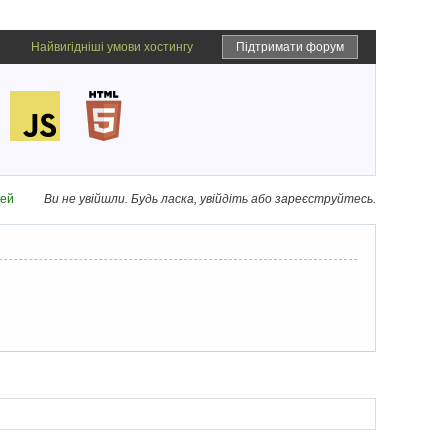
Найвигідніші умови хостингу
Підтримати форум
дей
Ви не увійшли.
Будь ласка, увійдіть або зареєструйтесь.