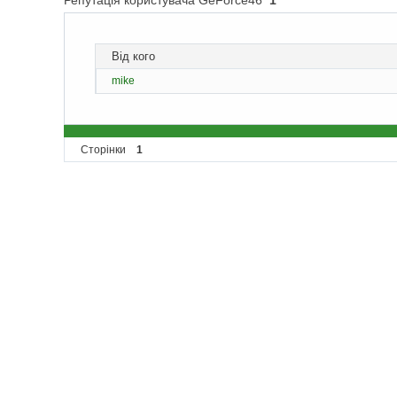
Репутація користувача GeForce46
1
Від кого
mike
Сторінки
1