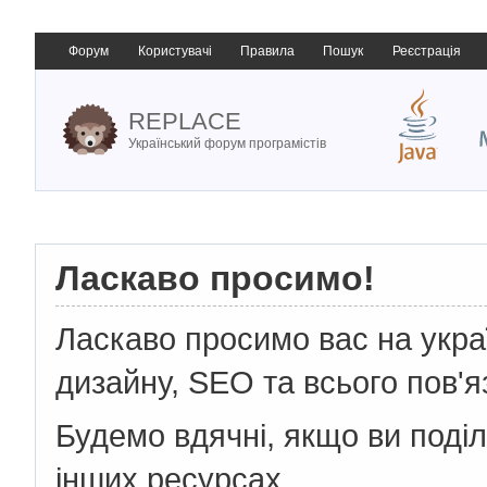
Форум
Користувачі
Правила
Пошук
Реєстрація
REPLACE
Український форум програмістів
Ласкаво просимо!
Ласкаво просимо вас на укр
дизайну, SEO та всього пов'я
Будемо вдячні, якщо ви поді
інших ресурсах.