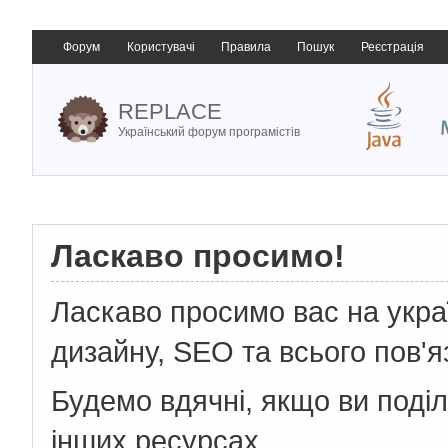
Форум
Користувачі
Правила
Пошук
Реєстрація
REPLACE
Український форум програмістів
Ласкаво просимо!
Ласкаво просимо вас на укр
дизайну, SEO та всього пов'я
Будемо вдячні, якщо ви поді
інших ресурсах.