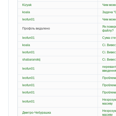
Kizyak
Чим можн
koala
Задача "
leofun01
Чим можн
Як поверн
Профіль видалено
файлу?
leofun01
Сума сте
koala
Сі. Вивес
leofun01
Сі. Вивес
shabaranskij
Сі. Вивес
перевант
leofun01
введення
leofun01
Проблем
leofun01
Проблем
leofun01
Проблем
Незрозум
leofun01
масиву
Незрозум
Дмитро-Чебурашка
масиву