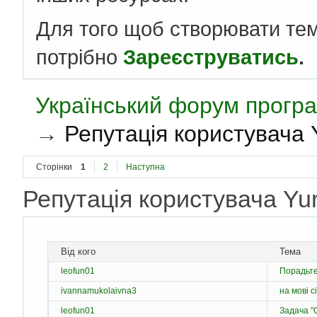
Для того щоб створювати те
потрібно
Зареєструватись
.
Український форум програ
→
Репутація користувача Y
Сторінки
1
2
Наступна
Репутація користувача Yu
Від кого
Тема
leofun01
Порадьте
ivannamukolaivna3
на мові с
leofun01
Задача "