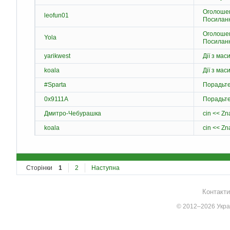
Оголошен
leofun01
Посиланн
Оголошен
Yola
Посиланн
yarikwest
Дії з мас
koala
Дії з мас
#Sparta
Порадьте
0x9111A
Порадьте
Дмитро-Чебурашка
koala
Сторінки
1
2
Наступна
Контакти
© 2012–2026 Украї