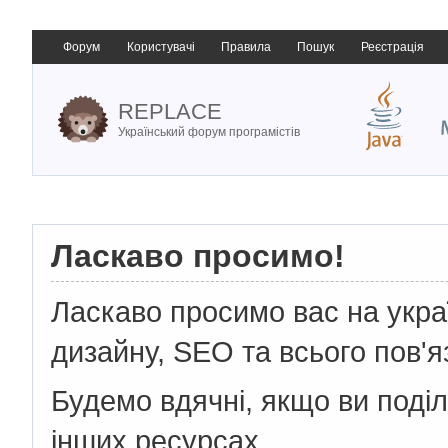
Форум
Користувачі
Правила
Пошук
Реєстрація
REPLACE
Український форум програмістів
Ласкаво просимо!
Ласкаво просимо вас на укр
дизайну, SEO та всього пов'я
Будемо вдячні, якщо ви поді
інших ресурсах.