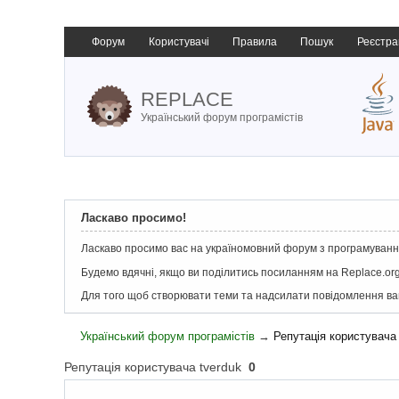
Форум
Користувачі
Правила
Пошук
Реєстра
REPLACE
Український форум програмістів
Ласкаво просимо!
Ласкаво просимо вас на україномовний форум з програмування
Будемо вдячні, якщо ви поділитись посиланням на Replace.org
Для того щоб створювати теми та надсилати повідомлення в
Український форум програмістів
→
Репутація користувача 
Репутація користувача tverduk
0