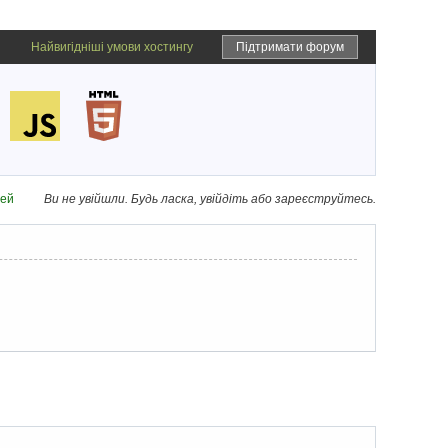
Найвигідніші умови хостингу
Підтримати форум
дей
Ви не увійшли.
Будь ласка, увійдіть або зареєструйтесь.