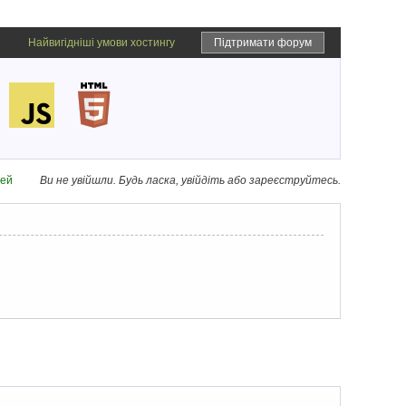
Найвигідніші умови хостингу
Підтримати форум
дей
Ви не увійшли.
Будь ласка, увійдіть або зареєструйтесь.