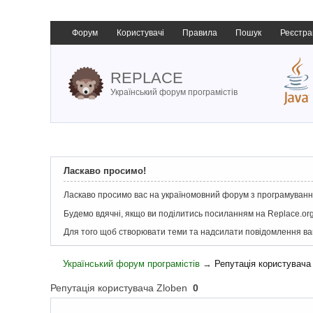
Форум
Користувачі
Правила
Пошук
Реєстра
REPLACE
Український форум програмістів
Ласкаво просимо!
Ласкаво просимо вас на україномовний форум з програмування
Будемо вдячні, якщо ви поділитись посиланням на Replace.org
Для того щоб створювати теми та надсилати повідомлення в
Український форум програмістів
→
Репутація користувача
Репутація користувача Zloben
0