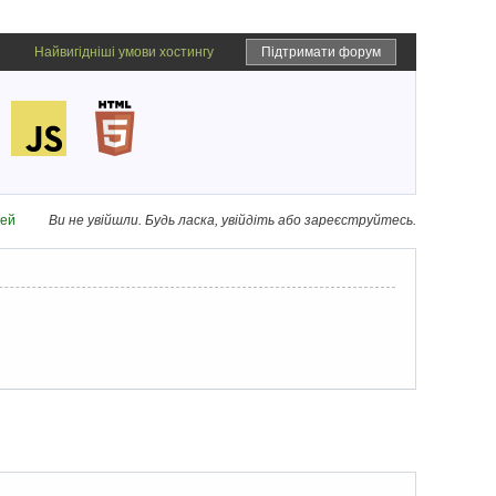
Найвигідніші умови хостингу
Підтримати форум
дей
Ви не увійшли.
Будь ласка, увійдіть або зареєструйтесь.