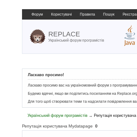
Форум
Користувачі
Правила
Пошук
Реєстра
REPLACE
Український форум програмістів
Ласкаво просимо!
Ласкаво просимо вас на україномовний форум з програмування
Будемо вдячні, якщо ви поділитись посиланням на Replace.org
Для того щоб створювати теми та надсилати повідомлення в
Український форум програмістів
→
Репутація користувача
Репутація користувача Mydatapage
0