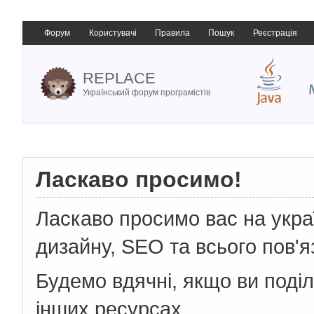
Форум
Користувачі
Правила
Пошук
Реєстрація
REPLACE
Український форум програмістів
Ласкаво просимо!
Ласкаво просимо вас на укр
дизайну, SEO та всього пов'я
Будемо вдячні, якщо ви поді
інших ресурсах.