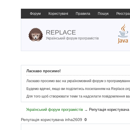
Форум
Користувачі
Правила
Пошук
Реєстра
REPLACE
Український форум програмістів
Ласкаво просимо!
Ласкаво просимо вас на україномовний форум з програмування
Будемо вдячні, якщо ви поділитись посиланням на Replace.org
Для того щоб створювати теми та надсилати повідомлення в
Український форум програмістів
→
Репутація користувача
Репутація користувача inha2609
0