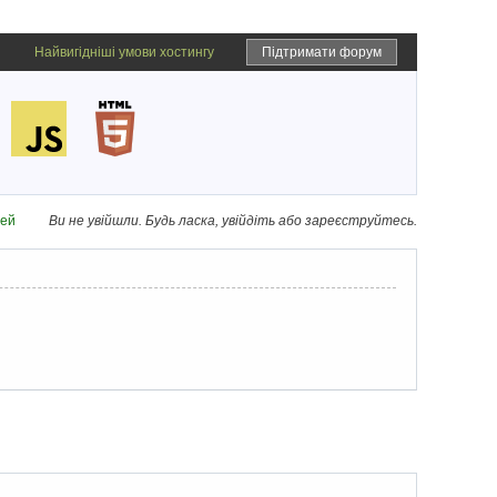
Найвигідніші умови хостингу
Підтримати форум
дей
Ви не увійшли.
Будь ласка, увійдіть або зареєструйтесь.