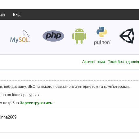
ція
Вхід
Активні теми
Теми без відпові
, веб-дизайну, SEO та всього пов'язаного з інтернетом та комп'ютерами.
.ua на інших ресурсах.
ам потрібно
Зареєструватись
.
 inha2609