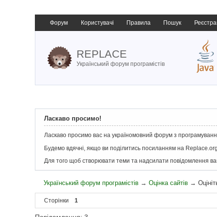
Форум
Користувачі
Правила
Пошук
Реєстра
REPLACE
Український форум програмістів
Ласкаво просимо!
Ласкаво просимо вас на україномовний форум з програмування
Будемо вдячні, якщо ви поділитись посиланням на Replace.org
Для того щоб створювати теми та надсилати повідомлення в
Український форум програмістів
→
Оцінка сайтів
→
Оцініт
Сторінки
1