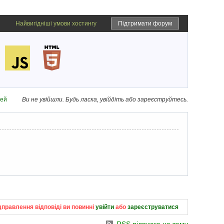
Найвигідніші умови хостингу
Підтримати форум
дей
Ви не увійшли.
Будь ласка, увійдіть або зареєструйтесь.
дправлення відповіді ви повинні
увійти
або
зареєструватися