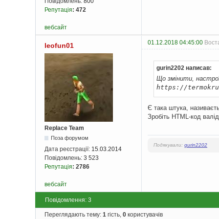
Повідомлень:
800
Репутація
:
472
вебсайт
01.12.2018 04:45:00
Воста
leofun01
gurin2202 написав:
Що змінити, настро
https
://
termokru
Є така штука, називає
Зробіть HTML-код валі
Replace Team
Поза форумом
Подякували:
gurin2202
Дата реєстрації:
15.03.2014
Повідомлень:
3 523
Репутація
:
2786
вебсайт
Повідомлення: 3
Переглядають тему:
1
гість,
0
користувачів