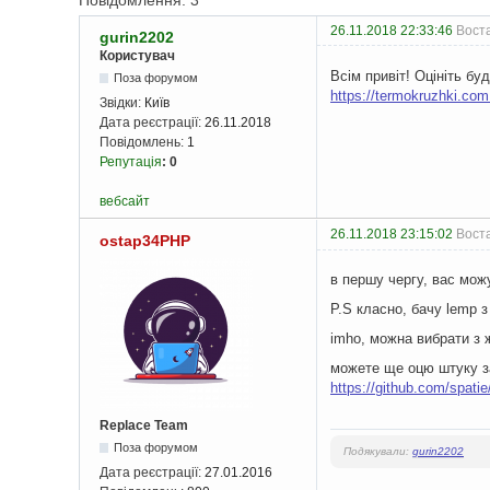
Повідомлення: 3
26.11.2018 22:33:46
Воста
gurin2202
Користувач
Всім привіт! Оцініть бу
Поза форумом
https://termokruzhki.com
Звідки:
Київ
Дата реєстрації:
26.11.2018
Повідомлень:
1
Репутація
:
0
вебсайт
26.11.2018 23:15:02
Воста
ostap34PHP
в першу чергу, вас мож
P.S класно, бачу lemp з
imho, можна вибрати з ж
можете ще оцю штуку з
https://github.com/spatie
Replace Team
Поза форумом
Подякували:
gurin2202
Дата реєстрації:
27.01.2016