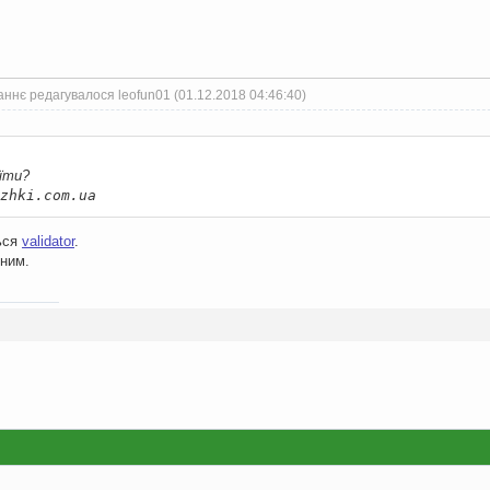
ннє редагувалося leofun01 (01.12.2018 04:46:40)
їти?
zhki.com.ua
ться
validator
.
дним.