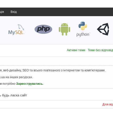
ція
Вхід
Активні теми
Теми без відпові
, веб-дизайну, SEO та всього пов'язаного з інтернетом та комп'ютерами.
.ua на інших ресурсах.
ам потрібно
Зареєструватись
.
ь будь ласка сайт
Для ві