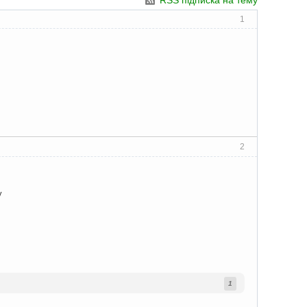
RSS підписка на тему
1
2
у
1