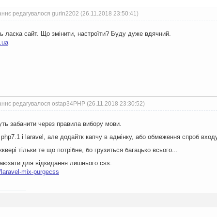
ннє редагувалося gurin2202 (26.11.2018 23:50:41)
дь ласка сайт. Що змінити, настроїти? Буду дуже вдячний.
.ua
ннє редагувалося ostap34PHP (26.11.2018 23:30:52)
уть забанити через правила вибору мови.
 php7.1 і laravel, але додайтк капчу в адмінку, або обмеження спроб вход
квері тільки те що потрібне, бо грузиться багацько всього...
аюзати для відкидання лишнього css:
/laravel-mix-purgecss