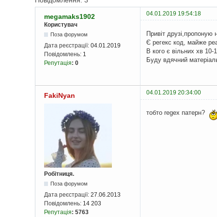
Повідомлення: 3
04.01.2019 19:54:18
megamaks1902
Користувач
Привіт друзі,пропоную 
Поза форумом
Є регекс код, майже ре
Дата реєстрації:
04.01.2019
В кого є вільних хв 10-
Повідомлень:
1
Буду вдячний матеріал
Репутація
:
0
04.01.2019 20:34:00
FakiNyan
тобто regex патерн?
Робітниця.
Поза форумом
Дата реєстрації:
27.06.2013
Повідомлень:
14 203
Репутація
:
5763