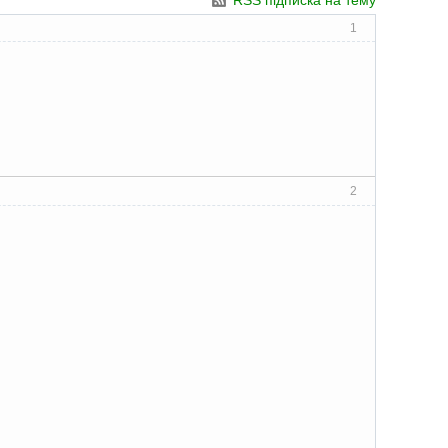
RSS підписка на тему
1
2