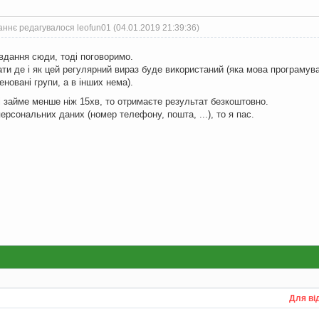
ннє редагувалося leofun01 (04.01.2019 21:39:36)
вдання сюди, тоді поговоримо.
ти де і як цей регулярний вираз буде використаний (яка мова програмуванн
еновані групи, а в інших нема).
 займе менше ніж 15хв, то отримаєте результат безкоштовно.
ерсональних даних (номер телефону, пошта, ...), то я пас.
Для ві