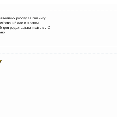
невеличку роботу за пічєньку
алізований але є нюанси
15 для редактації,напишіть в ЛС
ьно