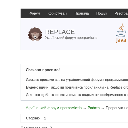
Форум
Користувачі
Правила
Пошук
Реєстра
REPLACE
Український форум програмістів
Ласкаво просимо!
Ласкаво просимо вас на україномовний форум з програмування
Будемо вдячні, якщо ви поділитись посиланням на Replace.org
Для того щоб створювати теми та надсилати повідомлення в
Український форум програмістів
→
Робота
→
Пророную не
Сторінки
1