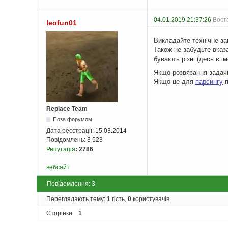
04.01.2019 21:37:26
Воста
leofun01
Викладайте технічне за
Також не забудьте вказа
бувають різні (десь є ім
Якщо розвязання задачі
Якщо це для
парсингу
п
Replace Team
Поза форумом
Дата реєстрації:
15.03.2014
Повідомлень:
3 523
Репутація
:
2786
вебсайт
Повідомлення: 3
Переглядають тему:
1
гість,
0
користувачів
Сторінки
1