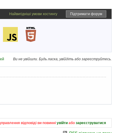
Найвигідніші умови хостингу
Підтримати форум
дей
Ви не увійшли.
Будь ласка, увійдіть або зареєструйтесь.
дправлення відповіді ви повинні
увійти
або
зареєструватися