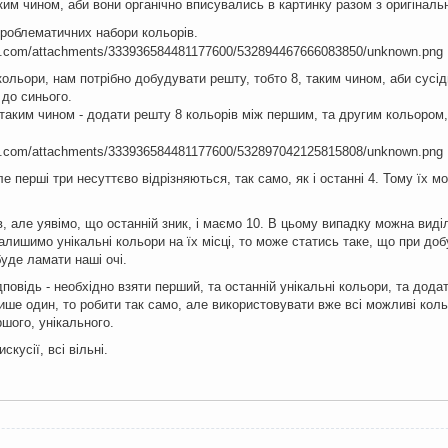
ким чином, аби вони органічно вписувались в картинку разом з оригінал
роблематичних набори кольорів.
льори, нам потрібно добудувати решту, тобто 8, таким чином, аби сусідн
 до синього.
таким чином - додати решту 8 кольорів між першим, та другим кольором,
ле перші три несуттєво відрізняються, так само, як і останні 4. Тому їх мо
, але уявімо, що останній зник, і маємо 10. В цьому випадку можна виді
лишимо унікальні кольори на їх місці, то може статись таке, що при до
буде ламати наші очі.
дповідь - необхідно взяти перший, та останній унікальні кольори, та дод
лише один, то робити так само, але використовувати вже всі можливі кол
шого, унікального.
скусії, всі вільні.