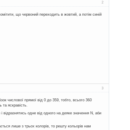
2
помітити, що червоний переходить в жовтий, а потім синій
3
ізок числової прямої від 0 до 359, тобто, всього 360
ь та яскравість.
 і відразнятись одне від одного на деяке значення N, аби
ється лише з трьох колорів, то решту кольорів нам