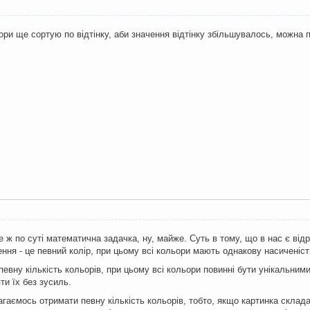
ьори ще сортую по відтінку, аби значення відтінку збільшувалось, можна 
е ж по суті математична задачка, ну, майже. Суть в тому, що в нас є відр
ння - це певний колір, при цьому всі кольори мають однакову насиченіст
евну кількість кольорів, при цьому всі кольори повинні бути унікальними
ти їх без зусиль.
аємось отримати певну кількість кольорів, тобто, якщо картинка склада