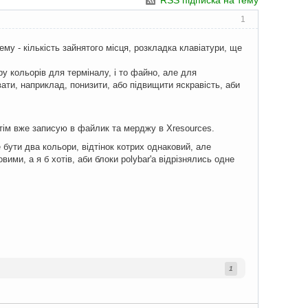
RSS підписка на тему
1
ему - кількість зайнятого місця, розкладка клавіатури, ще
ру кольорів для терміналу, і то файно, але для
вати, наприклад, понизити, або підвищити яскравість, аби
отім вже записую в файлик та мерджу в Xresources.
бути два кольори, відтінок котрих однаковий, але
вими, а я б хотів, аби блоки polybar'а відрізнялись одне
1