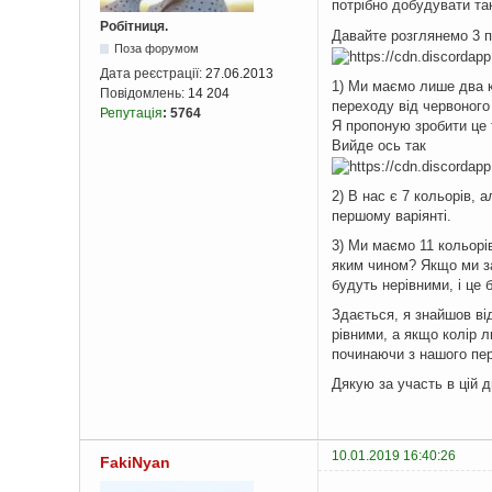
потрібно добудувати та
Робітниця.
Давайте розглянемо 3 п
Поза форумом
Дата реєстрації:
27.06.2013
1) Ми маємо лише два ко
Повідомлень:
14 204
переходу від червоного
Репутація
:
5764
Я пропоную зробити це 
Вийде ось так
2) В нас є 7 кольорів, а
першому варіянті.
3) Ми маємо 11 кольорів
яким чином? Якщо ми за
будуть нерівними, і це 
Здається, я знайшов ві
рівними, а якщо колір 
починаючи з нашого пер
Дякую за участь в цій ди
10.01.2019 16:40:26
FakiNyan