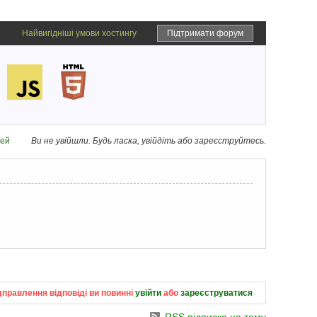
Найвигідніші умови хостингу
Підтримати форум
дей
Ви не увійшли.
Будь ласка, увійдіть або зареєструйтесь.
дправлення відповіді ви повинні
увійти
або
зареєструватися