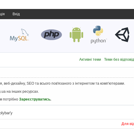
ція
Вхід
Активні теми
Теми без відпові
, веб-дизайну, SEO та всього пов'язаного з інтернетом та комп'ютерами.
.ua на інших ресурсах.
ам потрібно
Зареєструватись
.
lybar'у
Для ві