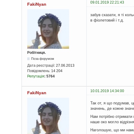
09.01.2019 22:21:43
FakiNyan
забув сказати, я ті кол
в фіолетовий і т.д.
Робітниця.
Поза форумом
Дата реєстрації:
27.06.2013
Повідомлень:
14 204
Репутація
:
5764
10.01.2019 14:34:00
FakiNyan
Так от, я що подумав, ц
значень, де кожне значе
Нам потрібно отримати п
наше око могло відрізня
Наголошую, що ми намаг