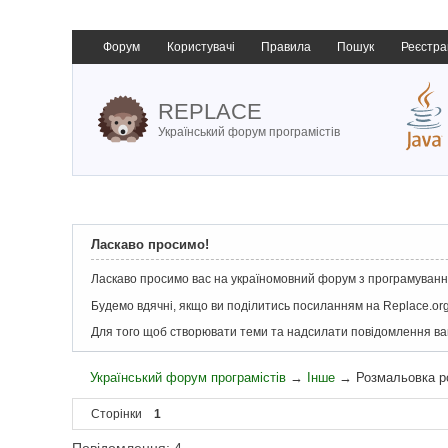
Форум
Користувачі
Правила
Пошук
Реєстра
REPLACE
Український форум програмістів
Ласкаво просимо!
Ласкаво просимо вас на україномовний форум з програмування
Будемо вдячні, якщо ви поділитись посиланням на Replace.org
Для того щоб створювати теми та надсилати повідомлення в
Український форум програмістів
→
Інше
→
Розмальовка po
Сторінки
1