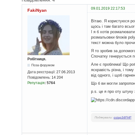
Повідомлення: 4
09.01.2019 22:17:53
FakiNyan
Вітаю. Я користуюся pol
щось і там багато всьо
І я б хотів розмалювати
розмальовки блоків poly
текст можна було прочи
Я то зробив за допомого
Спочатку генерується п
Робітниця.
Але є проблема! Що роб
Поза форумом
яскравість різна, і том
Дата реєстрації:
27.06.2013
від одного, і щоб гарне
Повідомлень:
14 204
Репутація
:
5764
Що б ви могли запропо
p.s. це я про оту штуку
Подякували:
ostap34PHP