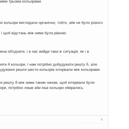
ьними трьома кольорами.
і кольори виглядали органічно, тобто, аби не було різкого
 і щоб відстань між ними була рівною.
жна об'єднати, і в нас вийде така ж ситуація, як і в
лити 4 кольори, і нам потрібно добудувати решту 6, але
будуванні решти шести кольорів інтервали між кольорами
ати решту 8 між ними таким чином, щоб інтервали були
ьори, потрібно лише аби інші кольори обирались
4