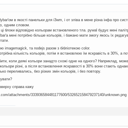
ybar'ом в якості панельки для i3wm, і от зліва в мене різна інфа про сист
го, одним словом.
 ці блоки відповідно кольорам встановленого тла. pywal будує мені паліт
bar'а мені потрібно більше кольорів, і бажано мати змогу якось їх редагу
тати.
ю imagemagick, та nodejs разом з бібліотекою color.
отрібна кількість кольорів, потім я встановлюю їм яскравість в 30%, а п
ити, коли деякі кольори занадто схожі одне на одного? Наприклад, може 
у кольори різні, а після встановлення яскравості в 30% вони стають однако
нько переливались, без різких змін кольорів, і без повтору.
нувати?
 зверху справа кажу