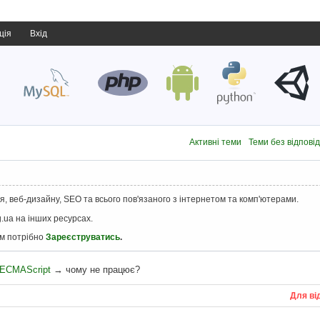
ція
Вхід
Активні теми
Теми без відпові
, веб-дизайну, SEO та всього пов'язаного з інтернетом та комп'ютерами.
.ua на інших ресурсах.
ам потрібно
Зареєструватись
.
, ECMAScript
→
чому не працює?
Для ві