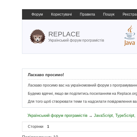
Форум
Користувачі
Правила
Пошук
Реєстра
REPLACE
Український форум програмістів
Ласкаво просимо!
Ласкаво просимо вас на україномовний форум з програмування
Будемо вдячні, якщо ви поділитись посиланням на Replace.org
Для того щоб створювати теми та надсилати повідомлення в
Український форум програмістів
→
JavaScript, TypeScript
Сторінки
1