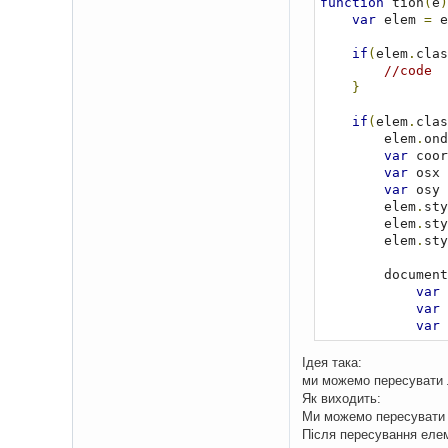
function
 tion
(
e
)
var
 elem 
=
 e
if
(
elem
.
clas
//code 
}
if
(
elem
.
clas
        elem
.
ond
var
 coor
var
 osx 
var
 osy 
        elem
.
sty
        elem
.
sty
        elem
.
sty
        document
var
 
var
 
var
 
var
 
if
(
Ідея така:
if
(
ми можемо пересувати л
if
(
Як виходить:
Ми можемо пересувати л
};
Після пересування елеме
if
(