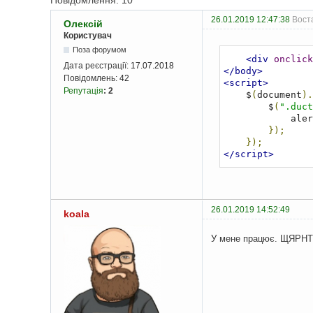
Повідомлення: 10
26.01.2019 12:47:38
Воста
Олексій
Користувач
Поза форумом
<div
onclick
Дата реєстрації:
17.07.2018
</body>
Повідомлень:
42
<script>
Репутація
:
2
    $
(
document
).
        $
(
".duct
            a
});
});
</script>
26.01.2019 14:52:49
koala
У мене працює. ЩЯРНТ