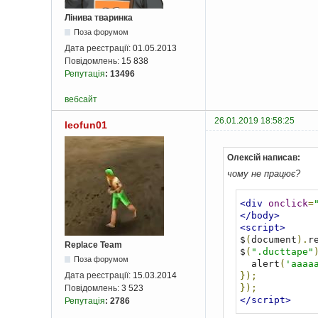
Лінива тваринка
Поза форумом
Дата реєстрації:
01.05.2013
Повідомлень:
15 838
Репутація
:
13496
вебсайт
26.01.2019 18:58:25
leofun01
Олексій написав:
чому не працює?
<div
onclick
=
</body>
<script>
$
(
document
).
r
Replace Team
$
(
".ducttape"
Поза форумом
  alert
(
'aaaa
});
Дата реєстрації:
15.03.2014
});
Повідомлень:
3 523
</script>
Репутація
:
2786