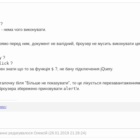
?
- нема чого виконувати.
ямо перед ним, документ не валідний, броузер не мусить виконувати це
y
?
lick
?
нен знати що то за функція
$
?, не бачу підключення jQuery.
галочку біля "Більше не показувати", то це лікується перезавантаженням 
 броузера збережено приховувати
alert
'и.
ist-i
ннє редагувалося Олексій (26.01.2019 21:28:24)