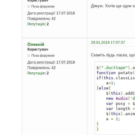
Користувач
Дякую. Хотів ще одне з
Поза форумом
Дата реєстрації:
17.07.2018
Повідомлень:
42
Репутація
:
2
29.01.2019 17:07:37
Олексій
Користувач
Скажіть будь ласка, що 
Поза форумом
Дата реєстрації:
17.07.2018
$
(
".ducttape"
).
o
Повідомлень:
42
function
 potato
(
Репутація
:
2
if
(
this
.
classLis
    a
=
1
;
}
else
{
    $
(
this
).
addC
new
Audio
(
'd
var
 posy 
=
 $
var
 length 
=
    $
(
this
).
anim
    a 
=
1
;
}
}