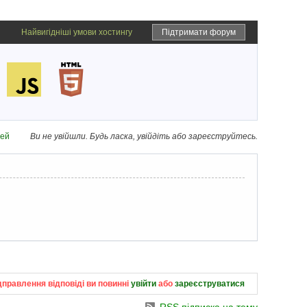
Найвигідніші умови хостингу
Підтримати форум
дей
Ви не увійшли.
Будь ласка, увійдіть або зареєструйтесь.
дправлення відповіді ви повинні
увійти
або
зареєструватися