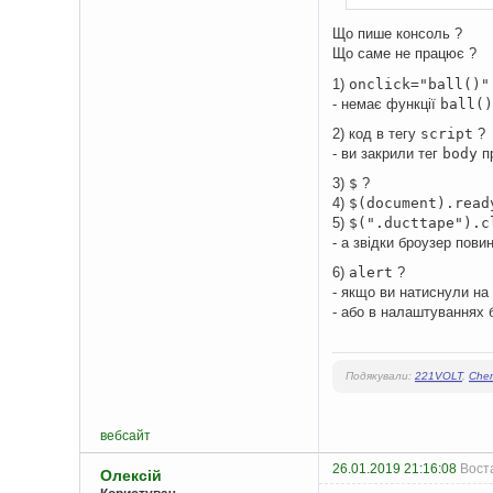
Що пише консоль ?
Що саме не працює ?
1)
onclick="ball()"
- немає функції
ball()
2) код в тегу
script
?
- ви закрили тег
body
пр
3)
$
?
4)
$(document).read
5)
$(".ducttape").c
- а звідки броузер пови
6)
alert
?
- якщо ви натиснули на 
- або в налаштуваннях
Подякували:
221VOLT
,
Chem
вебсайт
26.01.2019 21:16:08
Воста
Олексій