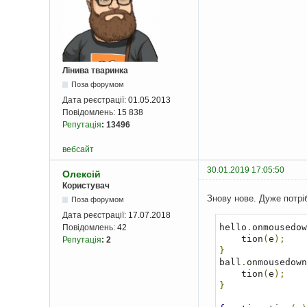
Лінива тваринка
Поза форумом
Дата реєстрації:
01.05.2013
Повідомлень:
15 838
Репутація
:
13496
вебсайт
30.01.2019 17:05:50
Олексій
Користувач
Знову нове. Дуже потрі
Поза форумом
Дата реєстрації:
17.07.2018
hello
.
onmousedow
Повідомлень:
42
    tion
(
e
);
Репутація
:
2
}
ball
.
onmousedown
    tion
(
e
);
}