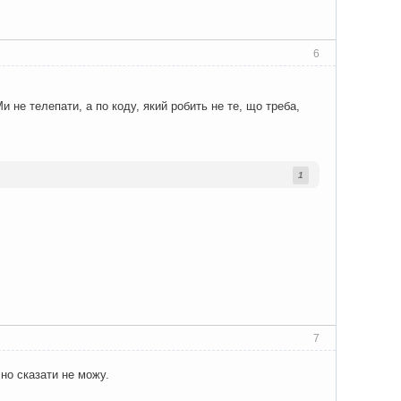
6
и не телепати, а по коду, який робить не те, що треба,
1
7
чно сказати не можу.