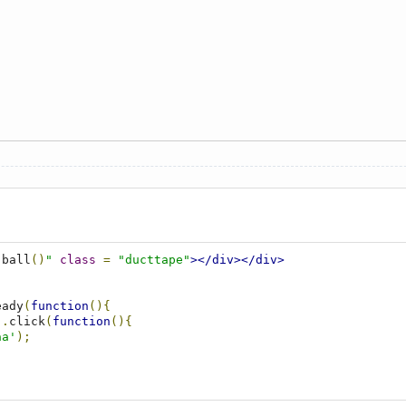
"
ball
()
"
class
=
"ducttape"
></div></div>
eady
(
function
(){
).
click
(
function
(){
aa'
);