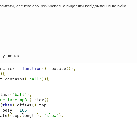
апитати, але вже сам розібрався, а видаляти повідомлення не вмію.
тут не так:
nclick 
=
function
()
{
potato
()};
){
t
.
contains
(
'ball'
)){
lass
(
"ball"
);
ucttape.mp3'
).
play
();
(
this
).
offset
().
top

 posy 
+
165
;
ate
({
top
:
length
},
"slow"
);