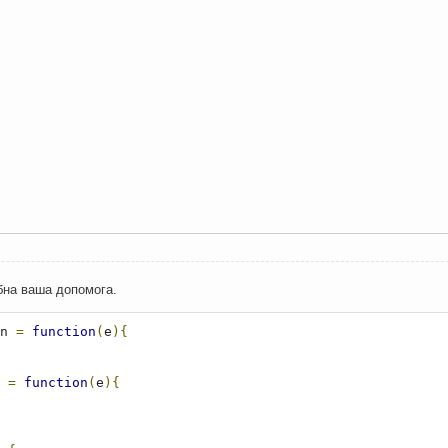
бна ваша допомога.
n 
=
function
(
e
){
 
=
function
(
e
){