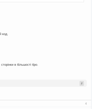
й код.
сторінки в більшості бро.
2
4