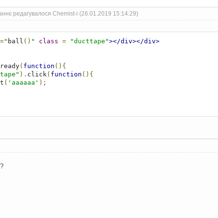
ннє редагувалося Chemist-i (26.01.2019 15:14:29)
=
"
ball
()
"
class
=
"ducttape"
></div></div>
ready
(
function
(){
tape"
).
click
(
function
(){
lert
(
'aaaaaa'
);
?