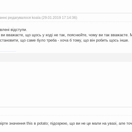
ннє редагувалося koala (29.01.2019 17:14:36)
влені відступи.
 ви вважаєте, що щось у коді не так, пояснюйте, чому ви так вважаєте. М
тановити, що саме було треба - хоча б тому, що він робить щось інше.
вірте значення this в potato; підозрюю, що ви не це мали на увазі, але то