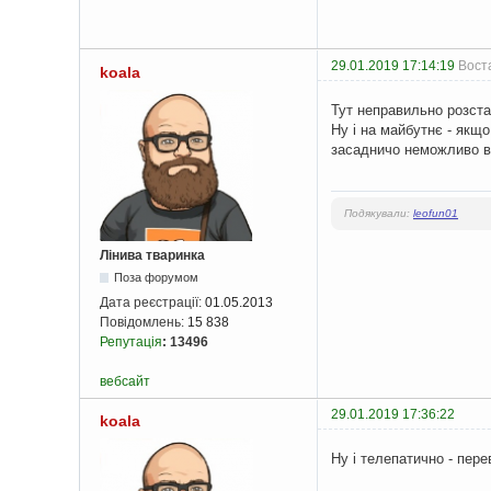
29.01.2019 17:14:19
Воста
koala
Тут неправильно розста
Ну і на майбутнє - якщо
засадничо неможливо вс
Подякували:
leofun01
Лінива тваринка
Поза форумом
Дата реєстрації:
01.05.2013
Повідомлень:
15 838
Репутація
:
13496
вебсайт
29.01.2019 17:36:22
koala
Ну і телепатично - пере