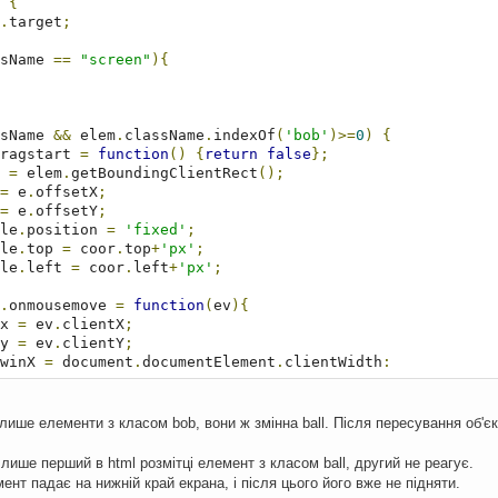
{
.
target
;
sName 
==
"screen"
){
sName 
&&
 elem
.
className
.
indexOf
(
'bob'
)>=
0
)
{
ragstart 
=
function
()
{
return
false
};
 
=
 elem
.
getBoundingClientRect
();
=
 e
.
offsetX
;
=
 e
.
offsetY
;
le
.
position 
=
'fixed'
;
le
.
top 
=
 coor
.
top
+
'px'
;
le
.
left 
=
 coor
.
left
+
'px'
;
.
onmousemove 
=
function
(
ev
){
x 
=
 ev
.
clientX
;
y 
=
 ev
.
clientY
;
winX 
=
 document
.
documentElement
.
clientWidth
;
winY 
=
 document
.
documentElement
.
clientHeight
;
x
+
coor
.
width
>
winX
+
osx
)
{
x
=
winX
-
coor
.
width
+
osx
};
x
-
osx
<
0
)
{
x
=
osx
};
ише елементи з класом bob, вони ж змінна ball. Після пересування об'єк
y
<=
osy
)
{
                y 
=
 osy
;
ише перший в html розмітці елемент з класом ball, другий не реагує.
нт падає на нижній край екрана, і після цього його вже не підняти.
y
>=(
winY
-
coor
.
height
+
osy
))
{