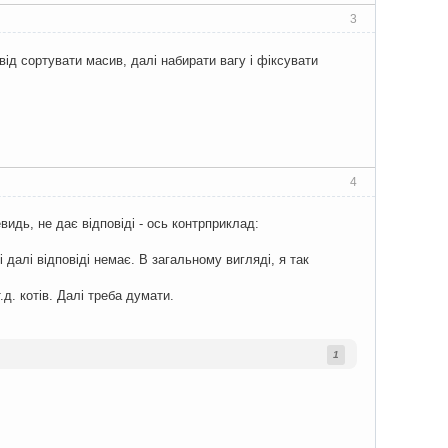
3
від сортувати масив, далі набирати вагу і фіксувати
4
идь, не дає відповіді - ось контрприклад:
і далі відповіді немає. В загальному вигляді, я так
.д. котів. Далі треба думати.
1