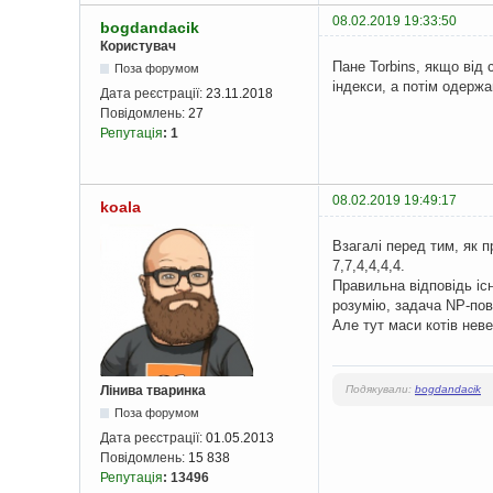
08.02.2019 19:33:50
bogdandacik
Користувач
Пане Torbins, якщо від 
Поза форумом
індекси, а потім одерж
Дата реєстрації:
23.11.2018
Повідомлень:
27
Репутація
:
1
08.02.2019 19:49:17
koala
Взагалі перед тим, як 
7,7,4,4,4,4.
Правильна відповідь існ
розумію, задача NP-пов
Але тут маси котів невел
Подякували:
bogdandacik
Лінива тваринка
Поза форумом
Дата реєстрації:
01.05.2013
Повідомлень:
15 838
Репутація
:
13496