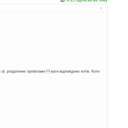
RSS підписка на тему
1
 ai, роздiлених пробiлами  ваги вiдповiдних котiв. Коти