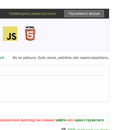
Найвигідніші умови хостингу
Підтримати форум
дей
Ви не увійшли.
Будь ласка, увійдіть або зареєструйтесь.
дправлення відповіді ви повинні
увійти
або
зареєструватися