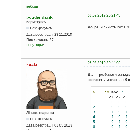
вебсайт
08.02.2019 20:21:43
bogdandacik
Користувач
Добре, кількість котів 
Поза форумом
Дата реєстрації:
23.11.2018
Повідомлень:
27
Репутація
:
1
08.02.2019 20:44:09
koala
Далі - розбирати випадк
непарна. Лишається 8 ва
№
|
по
 mod 
2
1
0
0
0
2
0
0
0
3
1
0
1
Лінива тваринка
4
1
0
1
Поза форумом
5
0
1
0
Дата реєстрації:
01.05.2013
6
0
1
0