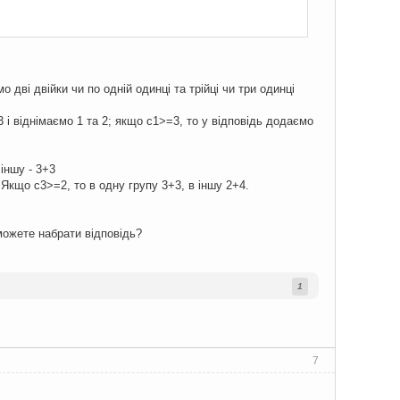
 дві двійки чи по одній одинці та трійці чи три одинці
3 і віднімаємо 1 та 2; якщо c1>=3, то у відповідь додаємо
 іншу - 3+3
. Якщо с3>=2, то в одну групу 3+3, в іншу 2+4.
зможете набрати відповідь?
1
7