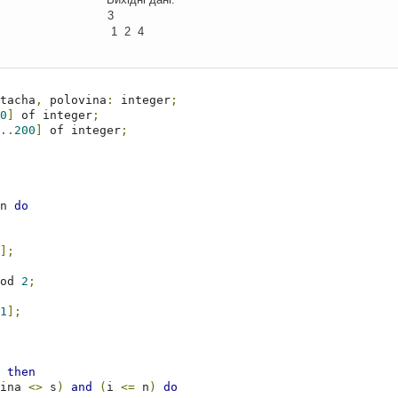
 3
 4 1 2 4
tacha
,
 polovina
:
 integer
;
0
]
 of integer
;
.
.
200
]
 of integer
;
n 
do
];
od 
2
;
1
];
then
ina 
<>
 s
)
and
(
i 
<=
 n
)
do