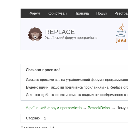
Форум
Користувачі
Правила
Пошук
Реєстра
REPLACE
Український форум програмістів
Ласкаво просимо!
Ласкаво просимо вас на україномовний форум з програмування
Будемо вдячні, якщо ви поділитись посиланням на Replace.org
Для того щоб створювати теми та надсилати повідомлення в
Український форум програмістів
→
Pascal/Delphi
→
Чому н
Сторінки
1