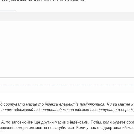
:
від сортувати масив то індекси елементів поміняються. Чи ви маєте на
а потім одержаний відсортований масив індексів відсортувати в порядк
А, то заповнюйте іще другий масив з індексами. Потім, коли будете сорт
рядкові номери елементів не загубилися. Коли у вас є відсортований маси