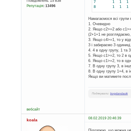
Повідомлень:
15 838
7
1
1
1
Репутація
:
13496
8
1
1
1
Намагаємося всі групи 
1. Очевидно
2. Якщо c2>=2 або c1>=1
(2+1+1 не розглядаємо, 
3. Якщо c4>=1, то у від
3 і забираємо 3 одиниці,
4. 4 в одну групу, 1 та 3
5. Якщо c1>=2, то 2 в о
6. Якщо c1>=2, то в одн
7. В одну групу 3, в інш
8. В одну групу 1+4, в 
Якщо ви матимете послід
Подякували:
bogdandacik
вебсайт
08.02.2019 20:46:39
koala
Підозрюю, що можна це 