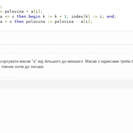
;
=
 polovina 
+
 a
[
i
];
a 
<=
 s 
then
begin
 k 
:=
 k 
+
1
;
 index
[
k
]
:=
 i
;
end
;
a 
>
 s 
then
 polovina 
:=
 polovina 
-
 a
[
i
];
0
)
or
(
polovina 
<
 s
)
then
 write
(-
1
)
else
begin
o k 
do
 write
(
index
[
i
],
' '
);
дсортувати масив "a" від більшого до меншого. Масив з індексами треба
 тяжчих котів до легших.