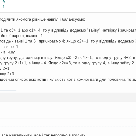
0
1
поділити якомога рівніше навпіл і балансуємо:
 та c3>=1 або c1>=4, то у відповідь додаємо "зайву" четвірку і забираємо
бо c2 парне), інакше -1
повідь - зайві 1 та 3 і прибираємо 4; якщо с2>=1, то у відповідь додаємо 
 інакше -1
 - в іншу
дну групу, дві одиниці в іншу. Якщо c3>=2 і c4>=1, то в одну групу 4+2, в
у групу 2+1+1, в іншу - 4. Якщо с2>=3, то в одну групу 4, в іншу зайву 2
у 2+1.
іншу 2+3.
овний список всіх котів і кількість котів кожної ваги для половини, то 
все узагальнити, але і так непогано виходить.