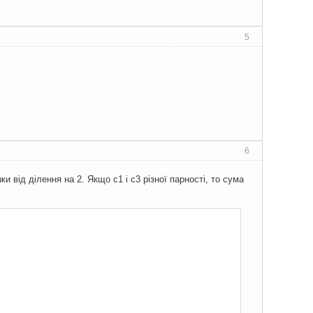
5
6
 від ділення на 2. Якщо c1 і c3 різної парності, то сума