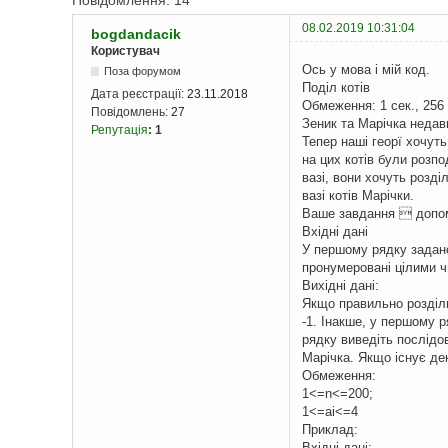
Повідомлення: 14
08.02.2019 10:31:04
bogdandacik
Користувач
Ось у мова і мій код.
Поза форумом
Подiл котiв
Дата реєстрації:
23.11.2018
Обмеження: 1 сек., 256
Повідомлень:
27
Зеник та Марiчка недавн
Репутація
:
1
Тепер нашi георї хочут
на цих котiв були розпо
вазi, вони хочуть роздi
вазi котiв Марiчки.
Ваше завдання  допом
Вхiднi данi
У першому рядку задано 
пронумерованi цiлими ч
Вихiднi данi:
Якщо правильно роздiли
-1. Iнакше, у першому р
рядку виведiть послiдов
Марiчка. Якщо iснує де
Обмеження:
1<=n<=200;
1<=ai<=4
Приклад:
Вхідні дані