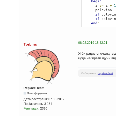
begin
      i 
:=
 i 
+
1
      polovina 
:
if
 polovin
if
 polovin
end
;
if
(
ostacha 
<>
    writeln
(
k
);
for
 i 
:=
1
 t
end
;
08.02.2019 18:42:21
Torbins
end
.
Я би радив спочатку ві
буде набирати ідучи від
Подякували:
bogdandacik
Replace Team
Поза форумом
Дата реєстрації:
07.05.2012
Повідомлень:
3 164
Репутація
:
2330