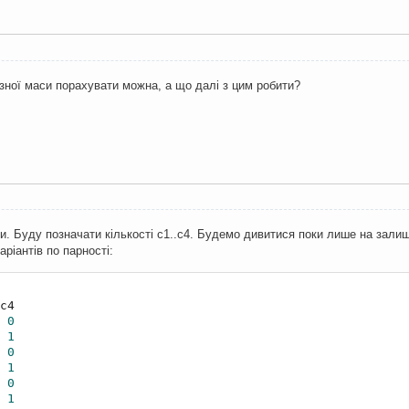
різної маси порахувати можна, а що далі з цим робити?
и. Буду позначати кількості c1..c4. Будемо дивитися поки лише на залишки
ріантів по парності:
0
1
0
1
0
1