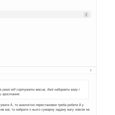
1
8
 увазі від сортувати масив, далі набирати вагу і
у зростання.
увати А, то аналогічні перестановки треба робити й у
в ваг, то набрати з нього сумарну задану вагу зовсім не