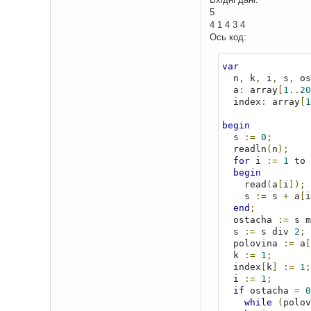
5
4 1 4 3
Ось код:
var
  n
,
 k
,
 i
,
 s
,
 os
  a
:
 array
[
1.
.
20
  index
:
 array
[
1
begin
  s 
:=
0
;
  readln
(
n
);
for
 i 
:=
1
 to 
begin
    read
(
a
[
i
]);
    s 
:=
 s 
+
 a
[
i
end
;
  ostacha 
:=
 s m
  s 
:=
 s div 
2
;
  polovina 
:=
 a
[
  k 
:=
1
;
  index
[
k
]
:=
1
;
  i 
:=
1
;
if
 ostacha 
=
0
while
(
polov