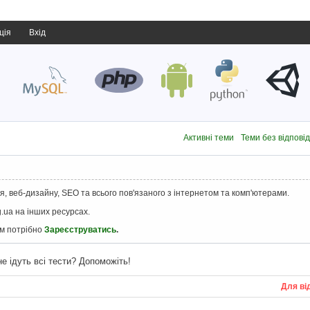
ція
Вхід
Активні теми
Теми без відпові
, веб-дизайну, SEO та всього пов'язаного з інтернетом та комп'ютерами.
.ua на інших ресурсах.
ам потрібно
Зареєструватись
.
е ідуть всі тести? Допоможіть!
Для ві