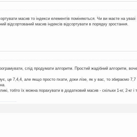
сортувати масив то індекси елементів поміняються. Чи ви маєте на увазі 
аний відсортований масив індексів відсортувати в порядку зростання.
програмувати, слід продумати алгоритм. Простий жадібний алгоритм, вочев
ує, це 7,4,4, але якщо просто пхати, доки лізе, як у вас, то збираємо 7,7 
на.
икі, тобто їх можна порахувати в додатковий масив - скільки 1-кг, 2-кг і т