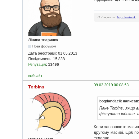
Подякували:
bogdandacik
Лінива тваринка
Поза форумом
Дата реєстрації:
01.05.2013
Повідомлень:
15 838
Репутація
:
13496
вебсайт
09.02.2019 00:08:53
Torbins
bogdandacik написав
Пане Torbins, якщо 
фіксувати індекси, 
Коли заповнюєте масив 
другому масиві, щоб по
складно.