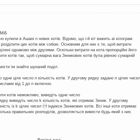
 МiБ
о купили в Ашанi n нових котiв. Вiдомо, що i-й кiт важить ai кiлограм.
ь роздiлити цих котiв мiж собою. Основним для них є те, щоб витрати
дiленi однаково мiж друзями. Оскiльки витрати на кота пропорцiйнi його
лити котiв так, щоб сумарна вага Зеникових котiв була рiвною сумарнiй
огти їм знайти шуканий подiл.
одне цiле число n кiлькiсть котiв. У другому рядку задано n цiлих чисел
ислами вiд 1 до n включно.
ти котiв неможливо, виведiть одне число
ядку виведiть число k кiлькiсть котiв, якi отримає Зеник. У другому
нiсть iз k цiлих чисел  iндекси Зеникових котiв. Всi iншi коти отримає
кiлька правильних розподiлiв, дозволяється вивести будь-який з них.
: Вихідні дані: