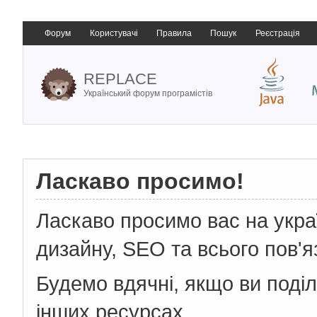
Форум
Користувачі
Правила
Пошук
Реєстрація
REPLACE
Український форум програмістів
Ласкаво просимо!
Ласкаво просимо вас на укр
дизайну, SEO та всього пов'я
Будемо вдячні, якщо ви поді
інших ресурсах.