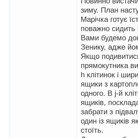
Повинно вистачи
зиму. План насту
Марiчка готує їст
поважно сидить i
Вами будемо до
Зенику, адже йо
Якщо подивитися
прямокутника в
h клiтинок i шир
ящики з картопл
одного. В j-й клiт
ящикiв, посклад
забрати з пiдва
один iз ящикiв я
стоїть.