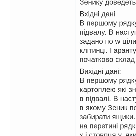
Зенику доведетьс
Вхiднi данi
В першому рядку 
пiдвалу. В насту
задано по w цiлих
клiтинцi. Гарант
початково склад
Вихiднi данi:
В першому рядку 
картоплею якi з
в пiдвалi. В нас
в якому Зеник п
забирати ящики.
на перетинi ряд
x i стовпця y, як