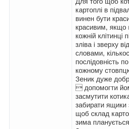
Для того щоб ко
картоплi в пiдва
винен бути крас
красивим, якщо к
кожнiй клiтинцi 
злiва i зверху вi
словами, кiлько
послiдовнiсть по
кожному стовпцю
Зеник дуже добр
 допомогти йо
засмутити котик
забирати ящики 
щоб склад карто
зима планується