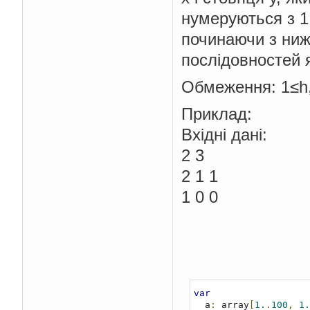
нумеруються з 1,
починаючи з ниж
послiдовностей я
Обмеження: 1≤h,w
Приклад:
Вхідні да
2 
2 1 
1 0 
2 
1 
1 
var
  a
:
 array
[
1.
.
100
,
1.