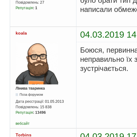
було брати тип д
Повідомлень:
27
написали обмеж
Репутація
:
1
04.03.2019 14
koala
Боюся, первинна 
неправильно їх 
зустрічається.
Лінива тваринка
Поза форумом
Дата реєстрації:
01.05.2013
Повідомлень:
15 838
Репутація
:
13496
вебсайт
04.03.2019 17
Torbins