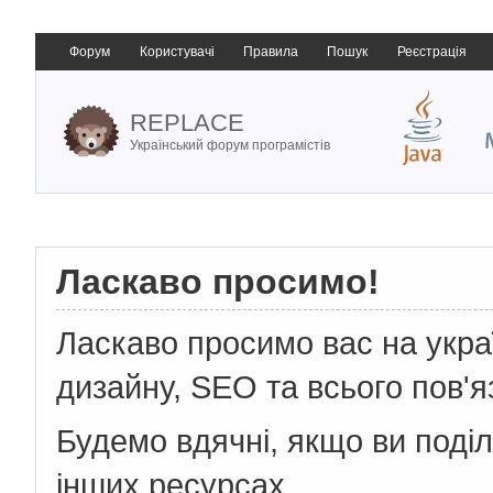
Форум
Користувачі
Правила
Пошук
Реєстрація
REPLACE
Український форум програмістів
Ласкаво просимо!
Ласкаво просимо вас на укр
дизайну, SEO та всього пов'я
Будемо вдячні, якщо ви поді
інших ресурсах.