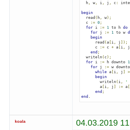
  h
,
 w
,
 i
,
 j
,
 c
:
 inte
begin
  read
(
h
,
 w
);
  c 
:=
0
;
for
 i 
:=
1
 to h 
do
for
 j 
:=
1
 to w 
d
begin
      read
(
a
[
i
,
 j
]);
      c 
:=
 c 
+
 a
[
i
,
 j
end
;
  writeln
(
c
);
for
 i 
:=
 h downto 
1
for
 j 
:=
 w downto
while
 a
[
i
,
 j
]
>
begin
        writeln
(
i
,
' 
        a
[
i
,
 j
]
:=
 a
[
end
;
end
.
04.03.2019 11
koala