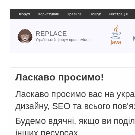
Форум
Користувачі
Правила
Пошук
Реєстрація
REPLACE
Український форум програмістів
Ласкаво просимо!
Ласкаво просимо вас на укр
дизайну, SEO та всього пов'я
Будемо вдячні, якщо ви поді
інших ресурсах.