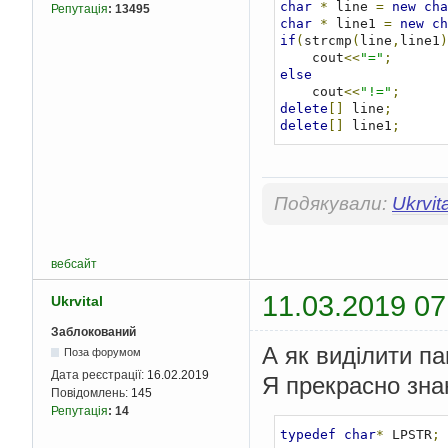
char
*
 line 
=
new
cha
Репутація
:
13495
char
*
 line1 
=
new
ch
if
(
strcmp
(
line
,
line1
)
    cout
<<
"="
;
else
    cout
<<
"!="
;
delete
[]
 line
;
delete
[]
 line1
;
Подякували:
Ukrvita
вебсайт
11.03.2019 07
Ukrvital
Заблокований
А як виділити па
Поза форумом
Дата реєстрації:
16.02.2019
Я прекрасно зна
Повідомлень:
145
Репутація
:
14
typedef
char
*
 LPSTR
;