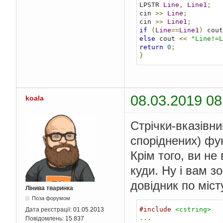
LPSTR 
Line
,
Line1
;
cin 
>>
Line
;
cin 
>>
Line1
;
if
(
Line
==
Line1
)
 cout
else
 cout 
<<
"Line!=L
return
0
;
}
08.03.2019 08
koala
Стрічки-вказівни
споріднених) фун
Крім того, ви не
куди. Ну і вам з
довідник по міст
Лінива тваринка
Поза форумом
#include
<cstring>
Дата реєстрації:
01.05.2013
...
Повідомлень:
15 837