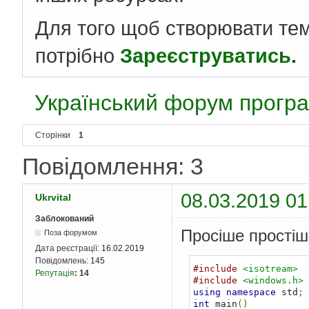
Для того щоб створювати те
потрібно
Зареєструватись
.
Український форум програ
Сторінки
1
Повідомлення: 3
08.03.2019 01
Ukrvital
Заблокований
Просіше простішо
Поза форумом
Дата реєстрації:
16.02.2019
Повідомлень:
145
#include
<isotream>
Репутація
:
14
#include
<windows.h>
using
namespace
 std
;
int
 main
()